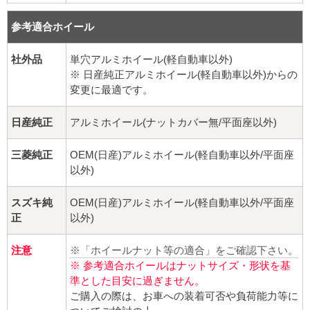
球面座ナット
参考適合ホイール
ロング球面ナット
社外品
単穴アルミホイール(軽自動車以外)
ショート球面ナット
※ 日産純正アルミホイール(軽自動車以外)からの
変更に最適です。
貫通ナット
日産純正
アルミホイール(ナットカバー無/平面座以外)
袋ナット
三菱純正
OEM(日産)アルミホイール(軽自動車以外/平面座
以外)
ロング袋ナット
スズキ純
OEM(日産)アルミホイール(軽自動車以外/平面座
ショート袋ナット
正
以外)
スチール鉄ホイール
注意
※「ホイールナット等の適合」をご確認下さい。
※ 参考適合ホイールはナットサイズ・形状を基
持ち込み交換工賃
準とした目安に過ぎません。
ご購入の際は、お車への装着可否や負荷能力等に