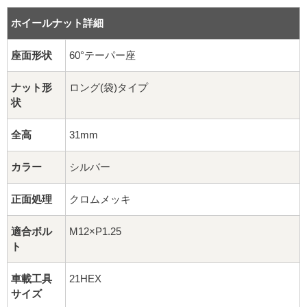
16インチ：夏タイヤホイール
ホイールナット詳細
17インチ：夏タイヤホイール
座面形状
60°テーパー座
18インチ：夏タイヤホイール
ナット形
ロング(袋)タイプ
状
19インチ：夏タイヤホイール
全高
31mm
20インチ：夏タイヤホイール
カラー
シルバー
ホイールナット
正面処理
クロムメッキ
平面座ナット
適合ボル
M12×P1.25
ロング平面ナット
ト
ショート平面ナット
車載工具
21HEX
サイズ