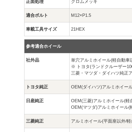
正面処理
クロムメッキ
適合ボルト
M12×P1.5
車載工具サイズ
21HEX
参考適合ホイール
社外品
単穴アルミホイール(軽自動車
※ トヨタ(ランドクルーザー100
三菱・マツダ・ダイハツ純正
トヨタ純正
OEM(ダイハツ)アルミホイール
日産純正
OEM(三菱)アルミホイール(軽
OEM(マツダ)アルミホイール(
三菱純正
アルミホイール(平面座以外/軽