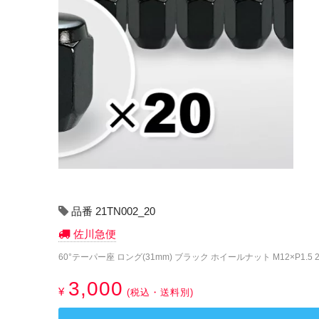
品番 21TN002_20
佐川急便
60°テーパー座 ロング(31mm) ブラック ホイールナット M12×P1.5 2
3,000
¥
(税込・送料別)