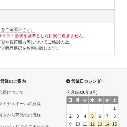
」をご確認下さい。
サイズ・形状を基準とした目安に過ぎません。
可否や負荷能力等についてご検討の上、
断で商品選択をお願い致します。
営業のご案内
営業日カレンダー
会員について
今月(2026年8月)
日
月
火
水
木
金
土
タイヤホイールの買取
1
買取から商品化の流れ
2
3
4
5
6
7
8
9
10
11
12
13
14
15
リペア・リメイクホイール