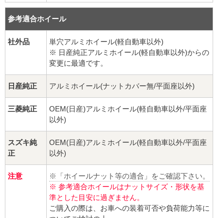
球面座ナット
参考適合ホイール
ロング球面ナット
社外品
単穴アルミホイール(軽自動車以外)
ショート球面ナット
※ 日産純正アルミホイール(軽自動車以外)からの
変更に最適です。
貫通ナット
日産純正
アルミホイール(ナットカバー無/平面座以外)
袋ナット
三菱純正
OEM(日産)アルミホイール(軽自動車以外/平面座
以外)
ロング袋ナット
スズキ純
OEM(日産)アルミホイール(軽自動車以外/平面座
ショート袋ナット
正
以外)
スチール鉄ホイール
注意
※「ホイールナット等の適合」をご確認下さい。
※ 参考適合ホイールはナットサイズ・形状を基
持ち込み交換工賃
準とした目安に過ぎません。
ご購入の際は、お車への装着可否や負荷能力等に