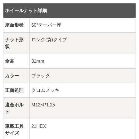
16インチ：夏タイヤホイール
ホイールナット詳細
17インチ：夏タイヤホイール
座面形状
60°テーパー座
18インチ：夏タイヤホイール
ナット形
ロング(袋)タイプ
状
19インチ：夏タイヤホイール
全高
31mm
20インチ：夏タイヤホイール
カラー
ブラック
ホイールナット
正面処理
クロムメッキ
平面座ナット
適合ボル
M12×P1.25
ロング平面ナット
ト
ショート平面ナット
車載工具
21HEX
サイズ