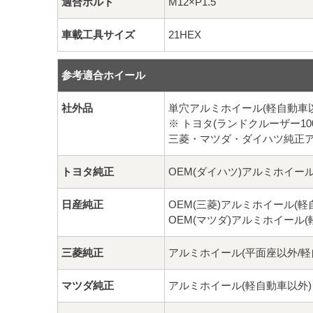
適合ボルト
M12×P1.5
車載工具サイズ
21HEX
参考適合ホイール
社外品
単穴アルミホイール(軽自動車
※ トヨタ(ランドクルーザー100
三菱・マツダ・ダイハツ純正
トヨタ純正
OEM(ダイハツ)アルミホイール
日産純正
OEM(三菱)アルミホイール(軽
OEM(マツダ)アルミホイール(
三菱純正
アルミホイール(平面座以外/軽
マツダ純正
アルミホイール(軽自動車以外)