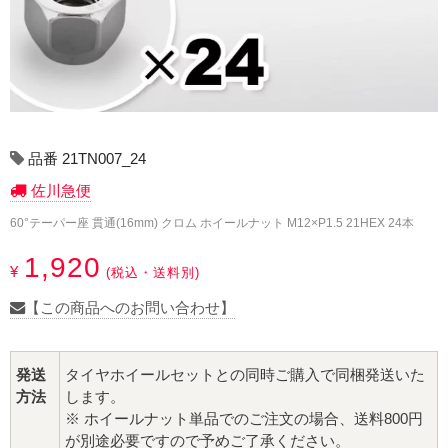
17インチ：冬タイヤホイール
18インチ：冬タイヤホイール
19インチ：冬タイヤホイール
20インチ：冬タイヤホイール
品番 21TN007_24
佐川急便
夏タイヤホイール
60°テーパー座 貫通(16mm) クロム ホイールナット M12×P1.5 21HEX 24本
12インチ：夏タイヤホイール
1,920
¥
(税込・送料別)
13インチ：夏タイヤホイール
【この商品へのお問い合わせ】
14インチ：夏タイヤホイール
発送
タイヤホイールセットとの同時ご購入で同梱発送いた
方法
します。
15インチ：夏タイヤホイール
※ ホイールナット単品でのご注文の場合、送料800円
が別途必要ですので予めご了承ください。