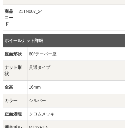
16インチ：夏タイヤホイール
商品
21TN007_24
17インチ：夏タイヤホイール
コー
ド
18インチ：夏タイヤホイール
ホイールナット詳細
19インチ：夏タイヤホイール
座面形状
60°テーパー座
20インチ：夏タイヤホイール
ナット形
貫通タイプ
ホイールナット
状
平面座ナット
全高
16mm
ロング平面ナット
カラー
シルバー
正面処理
クロムメッキ
ショート平面ナット
適合ボル
M12×P1.5