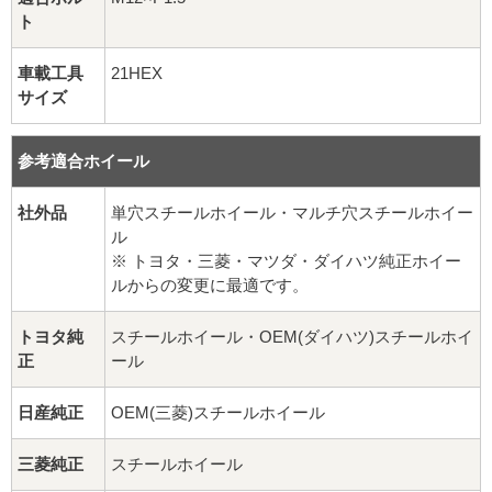
球面座ナット
ト
ロング球面ナット
車載工具
21HEX
サイズ
ショート球面ナット
参考適合ホイール
貫通ナット
社外品
単穴スチールホイール・マルチ穴スチールホイー
袋ナット
ル
※ トヨタ・三菱・マツダ・ダイハツ純正ホイー
ロング袋ナット
ルからの変更に最適です。
ショート袋ナット
トヨタ純
スチールホイール・OEM(ダイハツ)スチールホイ
正
ール
スチール鉄ホイール
日産純正
OEM(三菱)スチールホイール
持ち込み交換工賃
三菱純正
スチールホイール