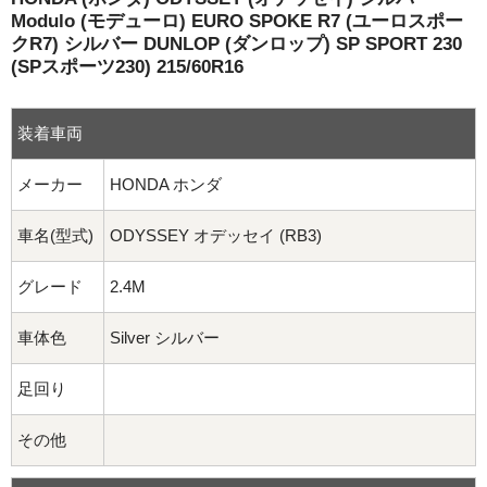
球面座ナット
Modulo (モデューロ) EURO SPOKE R7 (ユーロスポー
クR7) シルバー DUNLOP (ダンロップ) SP SPORT 230
ロング球面ナット
(SPスポーツ230) 215/60R16
ショート球面ナット
装着車両
貫通ナット
メーカー
HONDA ホンダ
袋ナット
車名(型式)
ODYSSEY オデッセイ (RB3)
ロング袋ナット
グレード
2.4M
ショート袋ナット
車体色
Silver シルバー
スチール鉄ホイール
足回り
持ち込み交換工賃
その他