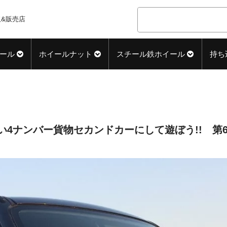
&販売店
ール
ホイールナット
スチール鉄ホイール
持ち
4ナンバー貨物セカンドカーにして遊ぼう!! 第6