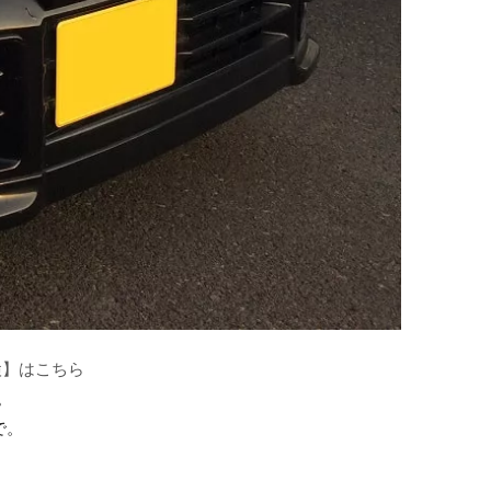
検】はこちら
。
で。