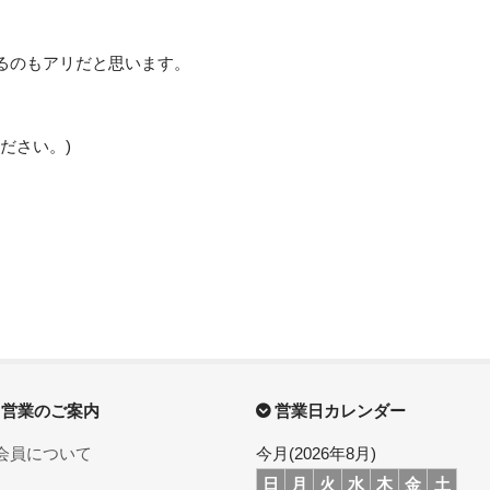
るのもアリだと思います。
ください。)
営業のご案内
営業日カレンダー
会員について
今月(2026年8月)
日
月
火
水
木
金
土