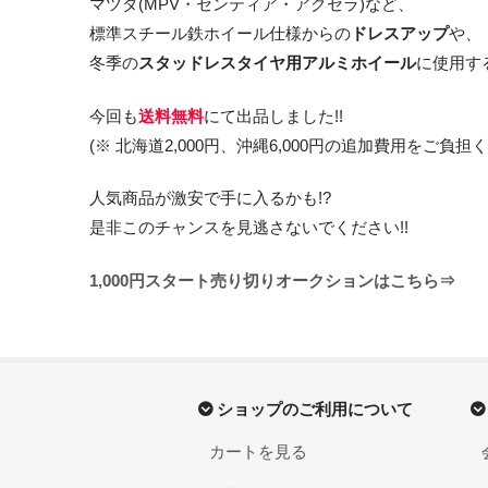
マツダ(MPV・センティア・アクセラ)など、
標準スチール鉄ホイール仕様からの
ドレスアップ
や、
冬季の
スタッドレスタイヤ用アルミホイール
に使用す
今回も
送料無料
にて出品しました!!
(※ 北海道2,000円、沖縄6,000円の追加費用をご負担
人気商品が激安で手に入るかも!?
是非このチャンスを見逃さないでください!!
1,000円スタート売り切りオークションはこちら⇒
ショップのご利用について
カートを見る