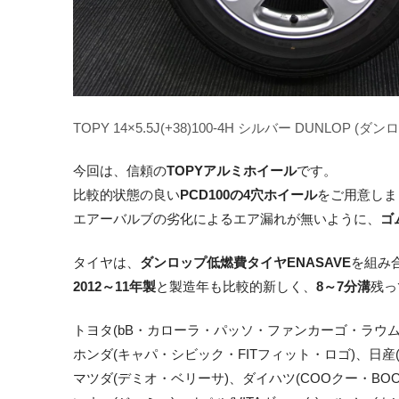
TOPY 14×5.5J(+38)100-4H シルバー DUNLOP (ダン
今回は、信頼の
TOPYアルミホイール
です。
比較的状態の良い
PCD100の4穴ホイール
をご用意しま
エアーバルブの劣化によるエア漏れが無いように、
ゴ
タイヤは、
ダンロップ低燃費タイヤENASAVE
を組み
2012～11年製
と製造年も比較的新しく、
8～7分溝
残っ
トヨタ(bB・カローラ・パッソ・ファンカーゴ・ラウム・
ホンダ(キャパ・シビック・FITフィット・ロゴ)、日産
マツダ(デミオ・ベリーサ)、ダイハツ(COOクー・BO