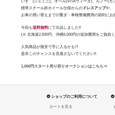
いすゞ(ジェミニ)、オペル(VITAヴィータ)、ルノー(カ
標準スチール鉄ホイール仕様からの
ドレスアップ
や、
お車の買い替えまでの繋ぎ・車検整備費用の節約にお
今回も
送料無料
にて出品しました!!
(※ 北海道2,500円、沖縄6,500円の追加費用をご負担
人気商品が激安で手に入るかも!?
是非このチャンスを見逃さないでください!!
1,000円スタート売り切りオークションはこちら⇒
ショップのご利用について
カートを見る