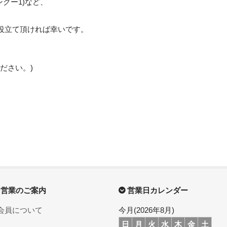
ングー1)など、
役立て頂ければ幸いです。
ください。)
営業のご案内
営業日カレンダー
会員について
今月(2026年8月)
日
月
火
水
木
金
土