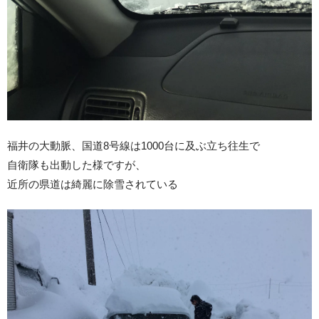
福井の大動脈、国道8号線は1000台に及ぶ立ち往生で
自衛隊も出動した様ですが、
近所の県道は綺麗に除雪されている