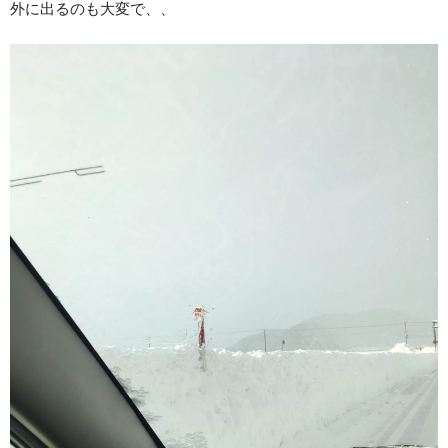
球面座ナット
外に出るのも大変で、、
ロング球面ナット
ショート球面ナット
貫通ナット
袋ナット
ロング袋ナット
ショート袋ナット
スチール鉄ホイール
持ち込み交換工賃