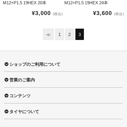
球面座ナット
M12×P1.5 19HEX 20本
M12×P1.5 19HEX 24本
¥3,000
¥3,600
(税込)
(税込)
ロング球面ナット
ショート球面ナット
≪
1
2
3
貫通ナット
袋ナット
ショップのご利用について
ロング袋ナット
営業のご案内
ショート袋ナット
コンテンツ
スチール鉄ホイール
タイヤについて
持ち込み交換工賃