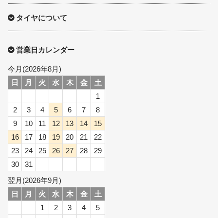
16インチ：夏タイヤホイール
タイヤについて
17インチ：夏タイヤホイール
18インチ：夏タイヤホイール
営業日カレンダー
今月(2026年8月)
19インチ：夏タイヤホイール
日
月
火
水
木
金
土
1
20インチ：夏タイヤホイール
2
3
4
5
6
7
8
ホイールナット
9
10
11
12
13
14
15
16
17
18
19
20
21
22
平面座ナット
23
24
25
26
27
28
29
30
31
ロング平面ナット
翌月(2026年9月)
日
月
火
水
木
金
土
ショート平面ナット
1
2
3
4
5