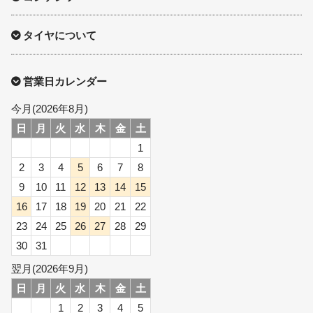
17インチ：冬タイヤホイール
タイヤについて
18インチ：冬タイヤホイール
19インチ：冬タイヤホイール
営業日カレンダー
20インチ：冬タイヤホイール
今月(2026年8月)
日
月
火
水
木
金
土
夏タイヤホイール
1
2
3
4
5
6
7
8
12インチ：夏タイヤホイール
9
10
11
12
13
14
15
16
17
18
19
20
21
22
13インチ：夏タイヤホイール
23
24
25
26
27
28
29
14インチ：夏タイヤホイール
30
31
翌月(2026年9月)
15インチ：夏タイヤホイール
日
月
火
水
木
金
土
1
2
3
4
5