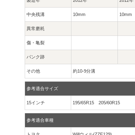
製造年
2012年
2012年
中央残溝
10mm
10mm
異常磨耗
傷・亀裂
パンク跡
その他
約10-9分溝
参考適合サイズ
15インチ
195/65R15 205/60R15
参考適合車種
トヨタ
Willウィル(ZZE129)