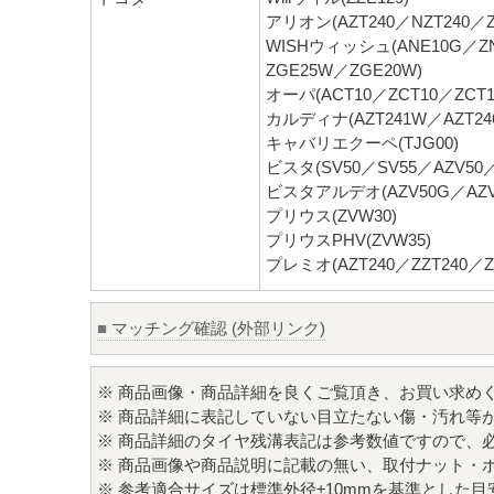
アリオン(AZT240／NZT240／ZZ
WISHウィッシュ(ANE10G／ZN
ZGE25W／ZGE20W)
オーパ(ACT10／ZCT10／ZCT1
カルディナ(AZT241W／AZT24
キャバリエクーペ(TJG00)
ビスタ(SV50／SV55／AZV50／
ビスタアルデオ(AZV50G／AZV5
プリウス(ZVW30)
プリウスPHV(ZVW35)
プレミオ(AZT240／ZZT240／ZZ
■
マッチング確認 (外部リンク)
※ 商品画像・商品詳細を良くご覧頂き、お買い求め
※ 商品詳細に表記していない目立たない傷・汚れ等
※ 商品詳細のタイヤ残溝表記は参考数値ですので、
※ 商品画像や商品説明に記載の無い、取付ナット・
※ 参考適合サイズは標準外径±10mmを基準とした