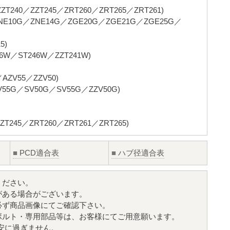
T240／ZZT245／ZRT260／ZRT265／ZRT261)
E10G／ZNE14G／ZGE20G／ZGE21G／ZGE25G／
5)
6W／ST246W／ZZT241W)
AZV55／ZZV50)
5G／SV50G／SV55G／ZZV50G)
T245／ZRT260／ZRT261／ZRT265)
■
PCD適合表
■
ハブ径適合表
ください。
がある場合がございます。
必ず商品画像にてご確認下さい。
ボルト・専用部品等は、お客様にてご用意願います。
目安に過ぎません。