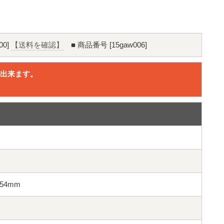
00]
【送料を確認】
■ 商品番号 [15gaw006]
出来ます。
。
径54mm