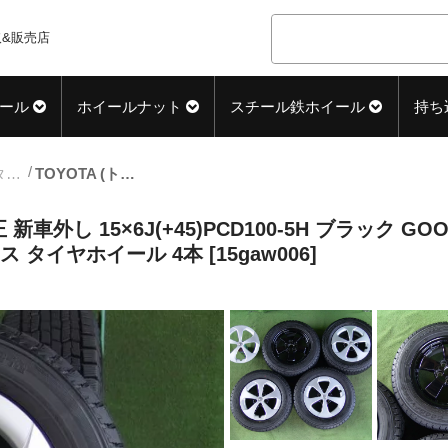
&販売店
ール
ホイールナット
スチール鉄ホイール
持ち
15inch_スタッドレス中古タイヤホイール
TOYOTA (トヨタ) PRIUS (プリウス) 純正 新車外し 15×6J(+45)PCD100-5H ブラック GOODYEAR (グッドイヤー) ICENAVI (アイスナビ) ZEA 195/65R15 中古 スタッドレス タイヤホイール 4本 [15gaw006]
正 新車外し 15×6J(+45)PCD100-5H ブラック GO
レス タイヤホイール 4本 [15gaw006]