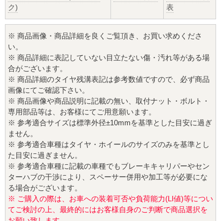
ク)
表
※ 商品画像・商品詳細を良くご覧頂き、お買い求めくださ
い。
※ 商品詳細に表記していない目立たない傷・汚れ等がある場
合がございます。
※ 商品詳細のタイヤ残溝表記は参考数値ですので、必ず商品
画像にてご確認下さい。
※ 商品画像や商品説明に記載の無い、取付ナット・ボルト・
専用部品等は、お客様にてご用意願います。
※ 参考適合サイズは標準外径±10mmを基準とした目安に過ぎ
ません。
※ 参考適合車種はタイヤ・ホイールのサイズのみを基準とし
た目安に過ぎません。
※ 参考適合車種に記載の車種でもブレーキキャリパーやセン
ターハブの干渉により、スペーサー併用や加工等が必要にな
る場合がございます。
※ ご購入の際は、お車への装着可否や負荷能力(LI値)等につい
てご検討の上、最終的にはお客様自身のご判断で商品選択を
お願い致します。