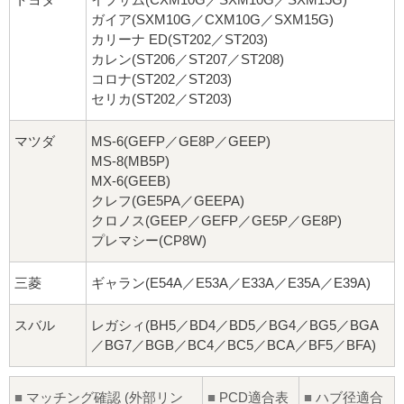
ガイア(SXM10G／CXM10G／SXM15G)
カリーナ ED(ST202／ST203)
カレン(ST206／ST207／ST208)
コロナ(ST202／ST203)
セリカ(ST202／ST203)
マツダ
MS-6(GEFP／GE8P／GEEP)
MS-8(MB5P)
MX-6(GEEB)
クレフ(GE5PA／GEEPA)
クロノス(GEEP／GEFP／GE5P／GE8P)
プレマシー(CP8W)
三菱
ギャラン(E54A／E53A／E33A／E35A／E39A)
スバル
レガシィ(BH5／BD4／BD5／BG4／BG5／BGA
／BG7／BGB／BC4／BC5／BCA／BF5／BFA)
■
マッチング確認 (外部リン
■
PCD適合表
■
ハブ径適合