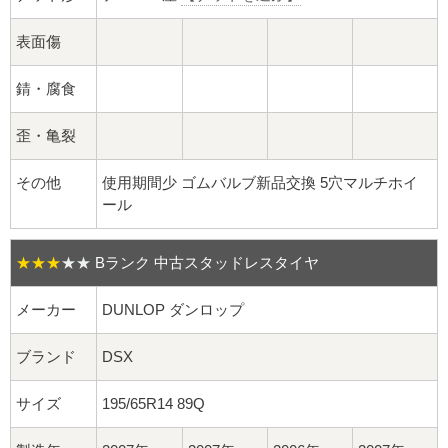
球面座ナット
表面傷
ロング球面ナット
錆・腐食
ショート球面ナット
歪・亀裂
貫通ナット
その他
使用期間少 ゴムバルブ新品交換 5穴マルチホイ
袋ナット
ール
ロング袋ナット
★★★
★★
Bランク 中古スタッドレスタイヤ
ショート袋ナット
メーカー
DUNLOP ダンロップ
スチール鉄ホイール
ブランド
DSX
持ち込み交換工賃
サイズ
195/65R14 89Q