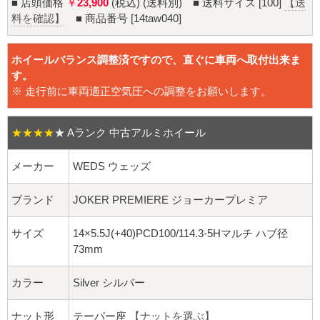
16インチ：夏タイヤホイール
■ 店頭価格
￥
23,900
(税込) (送料別) ■ 送料サイズ [100]
【送
料を確認】
■ 商品番号 [14taw040]
17インチ：夏タイヤホイール
ホイールバランス調整済ですので、直ぐに車両へ取付出来ま
18インチ：夏タイヤホイール
す。
※ 走行前に車両適正空気圧への調整をお願いします。
19インチ：夏タイヤホイール
★★★★
★
Aランク 中古アルミホイール
20インチ：夏タイヤホイール
メーカー
WEDS ウェッズ
ホイールナット
ブランド
JOKER PREMIERE ジョーカープレミア
平面座ナット
サイズ
14×5.5J(+40)PCD100/114.3-5Hマルチ ハブ径
73mm
ロング平面ナット
カラー
Silver シルバー
ショート平面ナット
ナット形
テーパー座
【ナットを選ぶ】