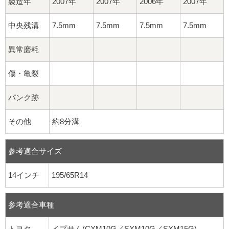
製造年
2007年
2007年
2006年
2007年
中央残溝
7.5mm
7.5mm
7.5mm
7.5mm
異常磨耗
傷・亀裂
パンク跡
その他
約8分溝
参考適合サイズ
14インチ
195/65R14
参考適合車種
トヨタ
イプサム(CXM10G／SXM10G／SXM15G)