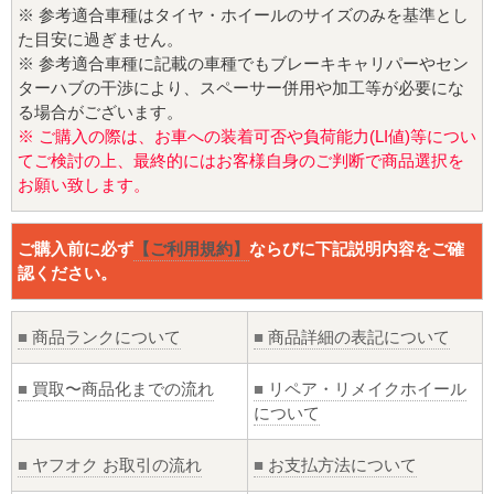
※ 参考適合車種はタイヤ・ホイールのサイズのみを基準とし
た目安に過ぎません。
※ 参考適合車種に記載の車種でもブレーキキャリパーやセン
ターハブの干渉により、スペーサー併用や加工等が必要にな
る場合がございます。
※ ご購入の際は、お車への装着可否や負荷能力(LI値)等につい
てご検討の上、最終的にはお客様自身のご判断で商品選択を
お願い致します。
ご購入前に必ず
【ご利用規約】
ならびに下記説明内容をご確
認ください。
■
商品ランクについて
■
商品詳細の表記について
■
買取〜商品化までの流れ
■
リペア・リメイクホイール
について
■
ヤフオク お取引の流れ
■
お支払方法について