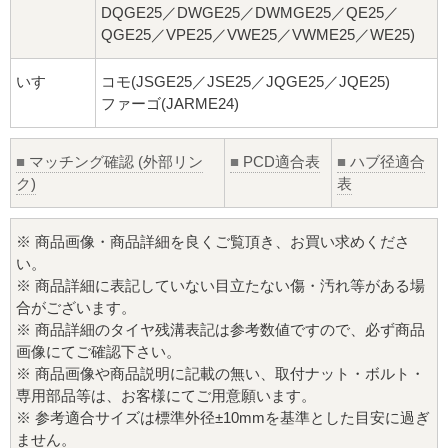
DQGE25／DWGE25／DWMGE25／QE25／
QGE25／VPE25／VWE25／VWME25／WE25)
いすゞ
コモ(JSGE25／JSE25／JQGE25／JQE25)
ファーゴ(JARME24)
■
マッチング確認 (外部リン
■
PCD適合表
■
ハブ径適合
ク)
表
※ 商品画像・商品詳細を良くご覧頂き、お買い求めくださ
い。
※ 商品詳細に表記していない目立たない傷・汚れ等がある場
合がございます。
※ 商品詳細のタイヤ残溝表記は参考数値ですので、必ず商品
画像にてご確認下さい。
※ 商品画像や商品説明に記載の無い、取付ナット・ボルト・
専用部品等は、お客様にてご用意願います。
※ 参考適合サイズは標準外径±10mmを基準とした目安に過ぎ
ません。