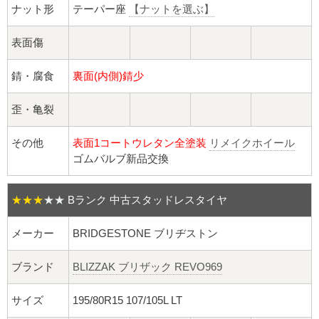
球面座ナット
ナット形
テーパー座
【ナットを選ぶ】
ロング球面ナット
表面傷
ショート球面ナット
錆・腐食
裏面(内側)錆少
貫通ナット
歪・亀裂
その他
表面1コートウレタン全塗装
リメイクホイール
袋ナット
ゴムバルブ新品交換
ロング袋ナット
★★★
★★
Bランク 中古スタッドレスタイヤ
ショート袋ナット
メーカー
BRIDGESTONE ブリヂストン
スチール鉄ホイール
ブランド
BLIZZAK ブリザック REVO969
持ち込み交換工賃
サイズ
195/80R15 107/105L LT