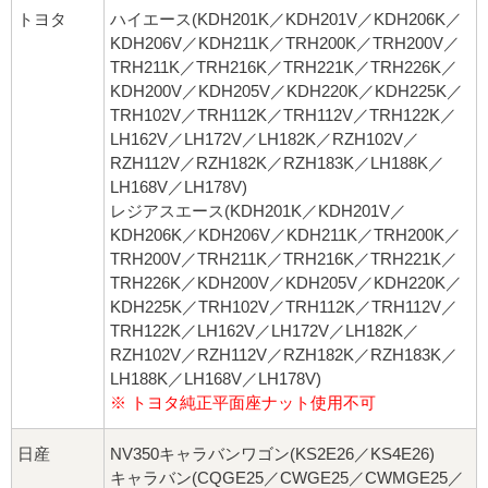
トヨタ
ハイエース(KDH201K／KDH201V／KDH206K／
KDH206V／KDH211K／TRH200K／TRH200V／
TRH211K／TRH216K／TRH221K／TRH226K／
KDH200V／KDH205V／KDH220K／KDH225K／
TRH102V／TRH112K／TRH112V／TRH122K／
LH162V／LH172V／LH182K／RZH102V／
RZH112V／RZH182K／RZH183K／LH188K／
LH168V／LH178V)
レジアスエース(KDH201K／KDH201V／
KDH206K／KDH206V／KDH211K／TRH200K／
TRH200V／TRH211K／TRH216K／TRH221K／
TRH226K／KDH200V／KDH205V／KDH220K／
KDH225K／TRH102V／TRH112K／TRH112V／
TRH122K／LH162V／LH172V／LH182K／
RZH102V／RZH112V／RZH182K／RZH183K／
LH188K／LH168V／LH178V)
※ トヨタ純正平面座ナット使用不可
日産
NV350キャラバンワゴン(KS2E26／KS4E26)
キャラバン(CQGE25／CWGE25／CWMGE25／