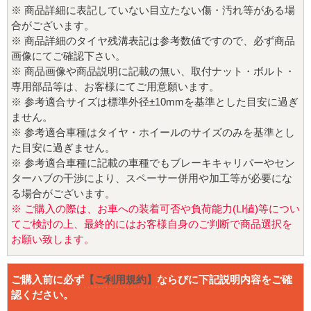
※ 商品詳細に表記していない目立たない傷・汚れ等がある場
合がございます。
※ 商品詳細のタイヤ残溝表記は参考数値ですので、必ず商品
画像にてご確認下さい。
※ 商品画像や商品説明に記載の無い、取付ナット・ボルト・
専用部品等は、お客様にてご用意願います。
※ 参考適合サイズは標準外径±10mmを基準とした目安に過ぎ
ません。
※ 参考適合車種はタイヤ・ホイールのサイズのみを基準とし
た目安に過ぎません。
※ 参考適合車種に記載の車種でもブレーキキャリパーやセン
ターハブの干渉により、スペーサー併用や加工等が必要にな
る場合がございます。
※ ご購入の際は、お車への装着可否や負荷能力(LI値)等につい
てご検討の上、最終的にはお客様自身のご判断で商品選択を
お願い致します。
ご購入前に必ず
【ご利用規約】
ならびに下記説明内容をご確
認ください。