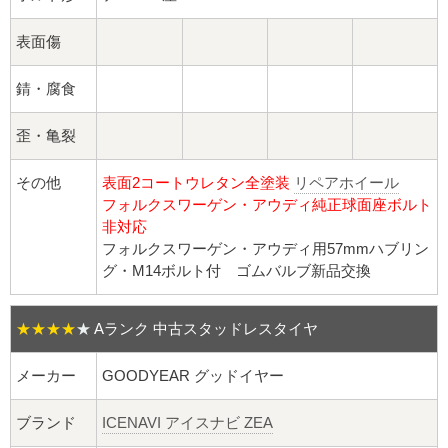
球面座ナット
表面傷
ロング球面ナット
錆・腐食
ショート球面ナット
歪・亀裂
貫通ナット
その他
表面2コートウレタン全塗装
リペアホイール
袋ナット
フォルクスワーゲン・アウディ純正球面座ボルト
非対応
フォルクスワーゲン・アウディ用57mmハブリン
ロング袋ナット
グ・M14ボルト付 ゴムバルブ新品交換
ショート袋ナット
★★★★
★
Aランク 中古スタッドレスタイヤ
スチール鉄ホイール
メーカー
GOODYEAR グッドイヤー
持ち込み交換工賃
ブランド
ICENAVI アイスナビ ZEA