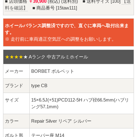
16インチ：夏タイヤホイール
■ 店頭価格
￥
39,900
(税込) (送料別) ■ 送料サイズ [100]
【送
料を確認】
■ 商品番号 [15taw111]
17インチ：夏タイヤホイール
ホイールバランス調整済ですので、直ぐに車両へ取付出来ま
18インチ：夏タイヤホイール
す。
※ 走行前に車両適正空気圧への調整をお願いします。
19インチ：夏タイヤホイール
★★★★
★
Aランク 中古アルミホイール
20インチ：夏タイヤホイール
メーカー
BORBET ボルベット
ホイールナット
ブランド
type CB
平面座ナット
サイズ
15×6.5J(+51)PCD112-5H ハブ径66.5mm(ハブリ
ング57.1mm)
ロング平面ナット
カラー
Repair Silver リペア シルバー
ショート平面ナット
ボルト形
テーパー座 M14