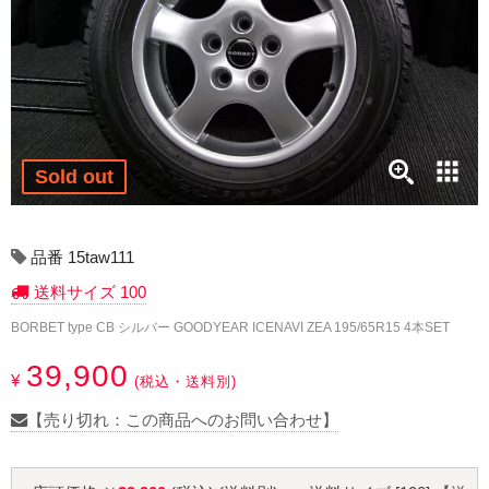
17インチ：冬タイヤホイール
18インチ：冬タイヤホイール
19インチ：冬タイヤホイール
20インチ：冬タイヤホイール
Sold out
夏タイヤホイール
品番 15taw111
12インチ：夏タイヤホイール
送料サイズ 100
BORBET type CB シルバー GOODYEAR ICENAVI ZEA 195/65R15 4本SET
13インチ：夏タイヤホイール
39,900
¥
14インチ：夏タイヤホイール
(税込・送料別)
【売り切れ：この商品へのお問い合わせ】
15インチ：夏タイヤホイール