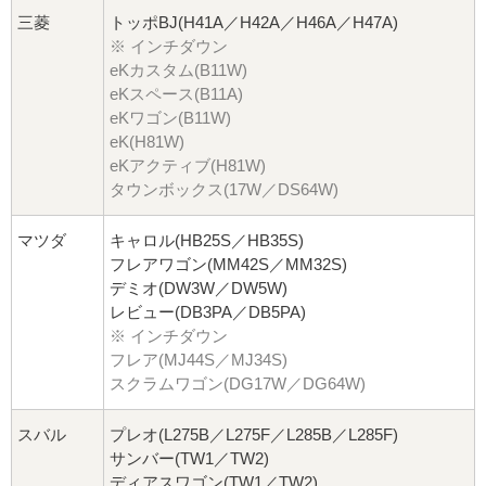
三菱
トッポBJ(H41A／H42A／H46A／H47A)
※ インチダウン
eKカスタム(B11W)
eKスペース(B11A)
eKワゴン(B11W)
eK(H81W)
eKアクティブ(H81W)
タウンボックス(17W／DS64W)
マツダ
キャロル(HB25S／HB35S)
フレアワゴン(MM42S／MM32S)
デミオ(DW3W／DW5W)
レビュー(DB3PA／DB5PA)
※ インチダウン
フレア(MJ44S／MJ34S)
スクラムワゴン(DG17W／DG64W)
スバル
プレオ(L275B／L275F／L285B／L285F)
サンバー(TW1／TW2)
ディアスワゴン(TW1／TW2)