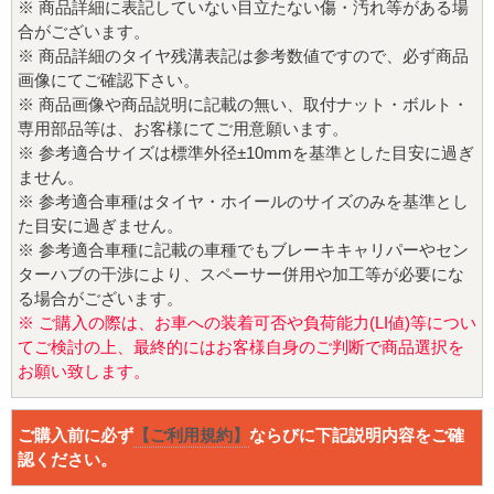
※ 商品詳細に表記していない目立たない傷・汚れ等がある場
合がございます。
※ 商品詳細のタイヤ残溝表記は参考数値ですので、必ず商品
画像にてご確認下さい。
※ 商品画像や商品説明に記載の無い、取付ナット・ボルト・
専用部品等は、お客様にてご用意願います。
※ 参考適合サイズは標準外径±10mmを基準とした目安に過ぎ
ません。
※ 参考適合車種はタイヤ・ホイールのサイズのみを基準とし
た目安に過ぎません。
※ 参考適合車種に記載の車種でもブレーキキャリパーやセン
ターハブの干渉により、スペーサー併用や加工等が必要にな
る場合がございます。
※ ご購入の際は、お車への装着可否や負荷能力(LI値)等につい
てご検討の上、最終的にはお客様自身のご判断で商品選択を
お願い致します。
ご購入前に必ず
【ご利用規約】
ならびに下記説明内容をご確
認ください。