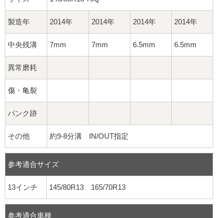
製造年
2014年
2014年
2014年
2014年
中央残溝
7mm
7mm
6.5mm
6.5mm
異常磨耗
傷・亀裂
パンク跡
その他
約9-8分溝 IN/OUT指定
参考適合サイズ
13インチ
145/80R13 165/70R13
参考適合車種