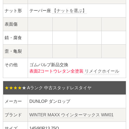
球面座ナット
ナット形
テーパー座
【ナットを選ぶ】
ロング球面ナット
表面傷
ショート球面ナット
錆・腐食
貫通ナット
歪・亀裂
袋ナット
その他
ゴムバルブ新品交換
表面2コートウレタン全塗装
リメイクホイール
ロング袋ナット
ショート袋ナット
★★★★
★
Aランク 中古スタッドレスタイヤ
スチール鉄ホイール
メーカー
DUNLOP ダンロップ
ブランド
WINTER MAXX ウインターマックス WM01
持ち込み交換工賃
サイズ
145/80R13 75Q