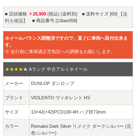
16インチ：夏タイヤホイール
■ 店頭価格
￥
25,900
(税込) (送料別) ■ 送料サイズ [60]
【送
17インチ：夏タイヤホイール
料を確認】
■ 商品番号 [13taw058]
18インチ：夏タイヤホイール
ホイールバランス調整済ですので、直ぐに車両へ取付出来ま
す。
19インチ：夏タイヤホイール
※ 走行前に車両適正空気圧への調整をお願いします。
20インチ：夏タイヤホイール
★★★★
★
Aランク 中古アルミホイール
ホイールナット
メーカー
DUNLOP ダンロップ
平面座ナット
ブランド
VIOLENTO ヴィオレント HS
ロング平面ナット
サイズ
13×4J(+42)PCD100-4H ハブ径73mm
ショート平面ナット
カラー
Remake Dark Silver リメイク ダークシルバー (元
色:シルバー)