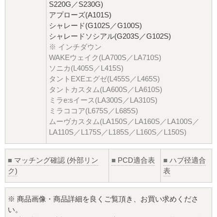
S220G／S230G)
アプローズ(A101S)
シャレード(G102S／G100S)
シャレードソシアル(G203S／G102S)
※ インチダウン
WAKEウェイク(LA700S／LA710S)
ソニカ(L405S／L415S)
タントEXEエグゼ(L455S／L465S)
タントカスタム(LA600S／LA610S)
ミラe:sイース(LA300S／LA310S)
ミラココア(L675S／L685S)
ムーヴカスタム(LA150S／LA160S／LA100S／
LA110S／L175S／L185S／L160S／L150S)
■
マッチング確認 (外部リン
■
PCD適合表
■
ハブ径適合
ク)
表
※ 商品画像・商品詳細を良くご覧頂き、お買い求めくださ
い。