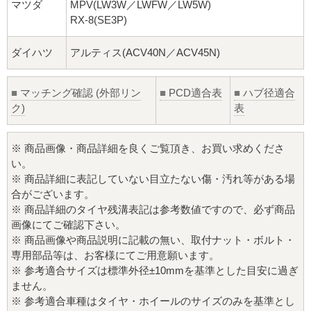
マツダ
MPV(LW3W／LWFW／LW5W)
RX-8(SE3P)
ダイハツ
アルティス(ACV40N／ACV45N)
■
マッチング確認 (外部リン
■
PCD適合表
■
ハブ径適合
ク)
表
※ 商品画像・商品詳細を良くご覧頂き、お買い求めくださ
い。
※ 商品詳細に表記していない目立たない傷・汚れ等がある場
合がございます。
※ 商品詳細のタイヤ残溝表記は参考数値ですので、必ず商品
画像にてご確認下さい。
※ 商品画像や商品説明に記載の無い、取付ナット・ボルト・
専用部品等は、お客様にてご用意願います。
※ 参考適合サイズは標準外径±10mmを基準とした目安に過ぎ
ません。
※ 参考適合車種はタイヤ・ホイールのサイズのみを基準とし