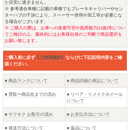
た目安に過ぎません。
※ 参考適合車種に記載の車種でもブレーキキャリパーやセン
ターハブの干渉により、スペーサー併用や加工等が必要にな
る場合がございます。
※ ご購入の際は、お車への装着可否や負荷能力(LI値)等につい
てご検討の上、最終的にはお客様自身のご判断で商品選択を
お願い致します。
ご購入前に必ず
【ご利用規約】
ならびに下記説明内容をご確
認ください。
■
商品ランクについて
■
商品詳細の表記について
■
買取〜商品化までの流れ
■
リペア・リメイクホイール
について
■
ヤフオク お取引の流れ
■
お支払方法について
■
発送方法について
■
返品について