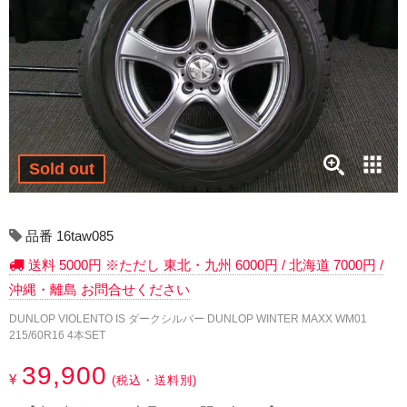
17インチ：冬タイヤホイール
18インチ：冬タイヤホイール
19インチ：冬タイヤホイール
20インチ：冬タイヤホイール
Sold out
夏タイヤホイール
12インチ：夏タイヤホイール
品番 16taw085
送料 5000円 ※ただし 東北・九州 6000円 / 北海道 7000円 /
13インチ：夏タイヤホイール
沖縄・離島 お問合せください
14インチ：夏タイヤホイール
DUNLOP VIOLENTO IS ダークシルバー DUNLOP WINTER MAXX WM01
215/60R16 4本SET
15インチ：夏タイヤホイール
39,900
¥
(税込・送料別)