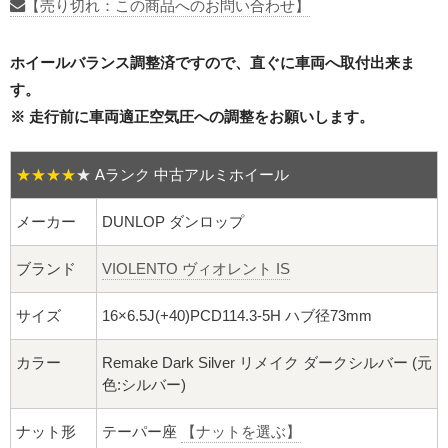
16インチ：夏タイヤホイール
【売り切れ：この商品へのお問い合わせ】
17インチ：夏タイヤホイール
ホイールバランス調整済ですので、直ぐに車両へ取付出来ま
す。
18インチ：夏タイヤホイール
※ 走行前に車両適正空気圧への調整をお願いします。
19インチ：夏タイヤホイール
★★★★
★
Aランク 中古アルミホイール
20インチ：夏タイヤホイール
メーカー
DUNLOP ダンロップ
ホイールナット
ブランド
VIOLENTO ヴィオレント IS
平面座ナット
サイズ
16×6.5J(+40)PCD114.3-5H ハブ径73mm
ロング平面ナット
カラー
Remake Dark Silver リメイク ダークシルバー (元
色:シルバー)
ショート平面ナット
ナット形
テーパー座
【ナットを選ぶ】