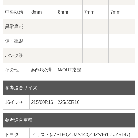
中央残溝
8mm
8mm
7mm
7mm
異常磨耗
傷・亀裂
パンク跡
その他
約9-8分溝 IN/OUT指定
参考適合サイズ
16インチ
215/60R16 225/55R16
参考適合車種
トヨタ
アリスト(JZS160／UZS143／JZS161／JZS147)