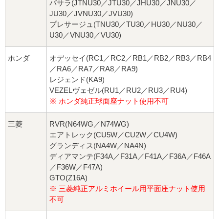
バサラ(JTNU30／JTU30／JHU30／JNU30／
JU30／JVNU30／JVU30)
プレサージュ(TNU30／TU30／HU30／NU30／
U30／VNU30／VU30)
ホンダ
オデッセイ(RC1／RC2／RB1／RB2／RB3／RB4
／RA6／RA7／RA8／RA9)
レジェンド(KA9)
VEZELヴェゼル(RU1／RU2／RU3／RU4)
※ ホンダ純正球面座ナット使用不可
三菱
RVR(N64WG／N74WG)
エアトレック(CU5W／CU2W／CU4W)
グランディス(NA4W／NA4N)
ディアマンテ(F34A／F31A／F41A／F36A／F46A
／F36W／F47A)
GTO(Z16A)
※ 三菱純正アルミホイール用平面座ナット使用
不可