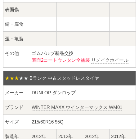
球面座ナット
表面傷
ロング球面ナット
錆・腐食
ショート球面ナット
歪・亀裂
貫通ナット
その他
ゴムバルブ新品交換
表面2コートウレタン全塗装
リメイクホイール
袋ナット
ロング袋ナット
★★★
★★
Bランク 中古スタッドレスタイヤ
メーカー
DUNLOP ダンロップ
ショート袋ナット
ブランド
WINTER MAXX ウインターマックス WM01
スチール鉄ホイール
サイズ
215/60R16 95Q
持ち込み交換工賃
製造年
2012年
2012年
2012年
2012年