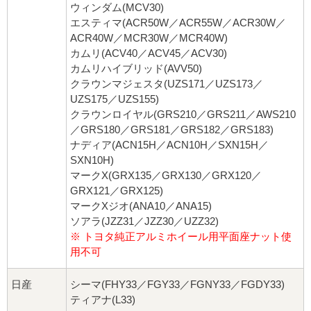
ウィンダム(MCV30)
エスティマ(ACR50W／ACR55W／ACR30W／
ACR40W／MCR30W／MCR40W)
カムリ(ACV40／ACV45／ACV30)
カムリハイブリッド(AVV50)
クラウンマジェスタ(UZS171／UZS173／
UZS175／UZS155)
クラウンロイヤル(GRS210／GRS211／AWS210
／GRS180／GRS181／GRS182／GRS183)
ナディア(ACN15H／ACN10H／SXN15H／
SXN10H)
マークX(GRX135／GRX130／GRX120／
GRX121／GRX125)
マークXジオ(ANA10／ANA15)
ソアラ(JZZ31／JZZ30／UZZ32)
※ トヨタ純正アルミホイール用平面座ナット使
用不可
日産
シーマ(FHY33／FGY33／FGNY33／FGDY33)
ティアナ(L33)