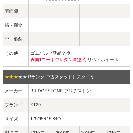
球面座ナット
表面傷
ロング球面ナット
錆・腐食
ショート球面ナット
歪・亀裂
貫通ナット
その他
ゴムバルブ新品交換
表面1コートウレタン全塗装
リペアホイール
袋ナット
ロング袋ナット
★★★
★★
Bランク 中古スタッドレスタイヤ
ショート袋ナット
メーカー
BRIDGESTONE ブリヂストン
スチール鉄ホイール
ブランド
ST30
サイズ
175/65R15 84Q
持ち込み交換工賃
製造年
2010年
2010年
2010年
2010年