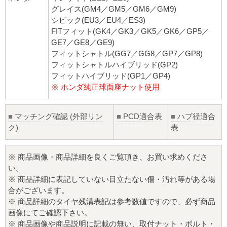
グレイス(GM4／GM5／GM6／GM9)
シビック(EU3／EU4／ES3)
FITフィット(GK4／GK3／GK5／GK6／GP5／
GE7／GE8／GE9)
フィットシャトル(GG7／GG8／GP7／GP8)
フィットシャトルハイブリッド(GP2)
フィットハイブリッド(GP1／GP4)
※ ホンダ純正球面座ナット使用
■
マッチング確認 (外部リン
■
PCD適合表
■
ハブ径適合
ク)
表
※ 商品画像・商品詳細を良くご覧頂き、お買い求めくださ
い。
※ 商品詳細に表記していない目立たない傷・汚れ等がある場
合がございます。
※ 商品詳細のタイヤ残溝表記は参考数値ですので、必ず商品
画像にてご確認下さい。
※ 商品画像や商品説明に記載の無い、取付ナット・ボルト・