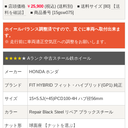
16インチ：夏タイヤホイール
■ 店頭価格
￥
25,900
(税込) (送料別) ■ 送料サイズ [80]
【送
料を確認】
■ 商品番号 [15gsw075]
17インチ：夏タイヤホイール
ホイールバランス調整済ですので、直ぐに車両へ取付出来ま
18インチ：夏タイヤホイール
す。
※ 走行前に車両適正空気圧への調整をお願いします。
19インチ：夏タイヤホイール
20インチ：夏タイヤホイール
★★★★
★
Aランク 中古スチール鉄ホイール
メーカー
HONDA ホンダ
ホイールナット
ブランド
FIT HYBRID フィット・ハイブリッド(GP1) 純正
平面座ナット
サイズ
15×5.5J(+45)PCD100-4H ハブ径56mm
ロング平面ナット
カラー
Repair Black Steel リペア ブラックスチール
ショート平面ナット
ナット形
球面座
【ナットを選ぶ】