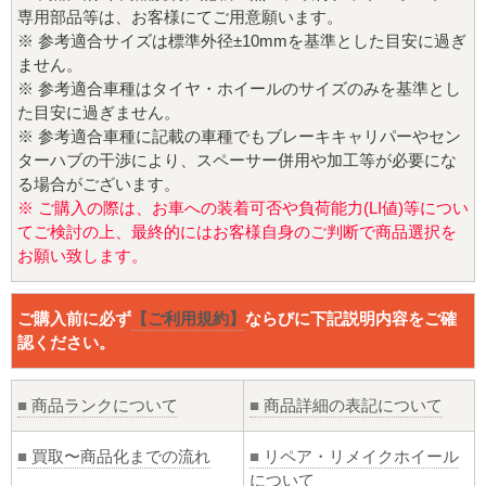
専用部品等は、お客様にてご用意願います。
※ 参考適合サイズは標準外径±10mmを基準とした目安に過ぎ
ません。
※ 参考適合車種はタイヤ・ホイールのサイズのみを基準とし
た目安に過ぎません。
※ 参考適合車種に記載の車種でもブレーキキャリパーやセン
ターハブの干渉により、スペーサー併用や加工等が必要にな
る場合がございます。
※ ご購入の際は、お車への装着可否や負荷能力(LI値)等につい
てご検討の上、最終的にはお客様自身のご判断で商品選択を
お願い致します。
ご購入前に必ず
【ご利用規約】
ならびに下記説明内容をご確
認ください。
■
商品ランクについて
■
商品詳細の表記について
■
買取〜商品化までの流れ
■
リペア・リメイクホイール
について