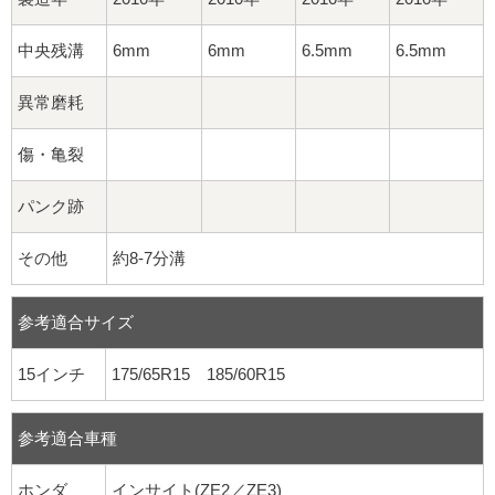
中央残溝
6mm
6mm
6.5mm
6.5mm
異常磨耗
傷・亀裂
パンク跡
その他
約8-7分溝
参考適合サイズ
15インチ
175/65R15 185/60R15
参考適合車種
ホンダ
インサイト(ZE2／ZE3)