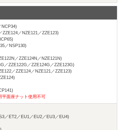
NCP34)
ZZE124／NZE121／ZZE123)
CP65)
35／NSP130)
122N／ZZE124N／NZE121N)
ZZE122G／ZZE124G／ZZE123G)
22／ZZE124／NZE121／ZZE123)
ZE124)
P141)
用平面座ナット使用不可
3／ET2／EU1／EU2／EU3／EU4)
)