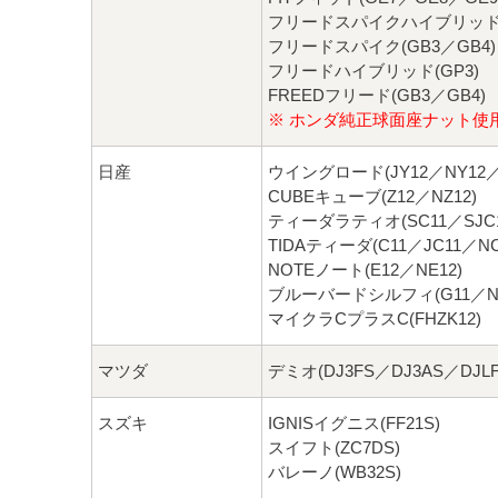
フリードスパイクハイブリッド(
フリードスパイク(GB3／GB4)
フリードハイブリッド(GP3)
FREEDフリード(GB3／GB4)
※ ホンダ純正球面座ナット使
日産
ウイングロード(JY12／NY12／
CUBEキューブ(Z12／NZ12)
ティーダラティオ(SC11／SJC1
TIDAティーダ(C11／JC11／NC
NOTEノート(E12／NE12)
ブルーバードシルフィ(G11／NG
マイクラCプラスC(FHZK12)
マツダ
デミオ(DJ3FS／DJ3AS／DJLF
スズキ
IGNISイグニス(FF21S)
スイフト(ZC7DS)
バレーノ(WB32S)