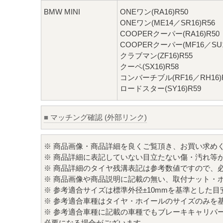
BMW MINI
ONEワン(RA16)R50
ONEワン(ME14／SR16)R56
COOPERクーパー(RA16)R50
COOPERクーパー(MF16／SU1
クラブマン(ZF16)R55
クーペ(SX16)R58
コンバーチブル(RF16／RH16)
ロードスター(SY16)R59
■
マッチング確認 (外部リンク)
※ 商品画像・商品詳細を良くご覧頂き、お買い求め
※ 商品詳細に表記していない目立たない傷・汚れ等
※ 商品詳細のタイヤ残溝表記は参考数値ですので、
※ 商品画像や商品説明に記載の無い、取付ナット・
※ 参考適合サイズは標準外径±10mmを基準とした
※ 参考適合車種はタイヤ・ホイールのサイズのみを
※ 参考適合車種に記載の車種でもブレーキキャリパ
必要になる場合がございます。