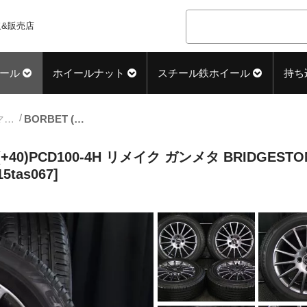
&販売店
ール
ホイールナット
スチール鉄ホイール
持ち
15inch_サマー中古タイヤホイール
BORBET (ボルベット) type LS 15×6.5J(+40)PCD100-4H リメイク ガンメタ BRIDGESTONE (ブリヂストン) ECOPIA (エコピア) NH100 195/60R15 タイヤホイール 4本 [15tas067]
5J(+40)PCD100-4H リメイク ガンメタ BRIDGES
tas067]