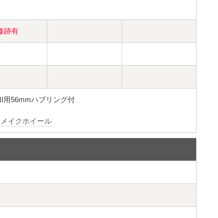
修跡有
NI用56mmハブリング付
リメイクホイール