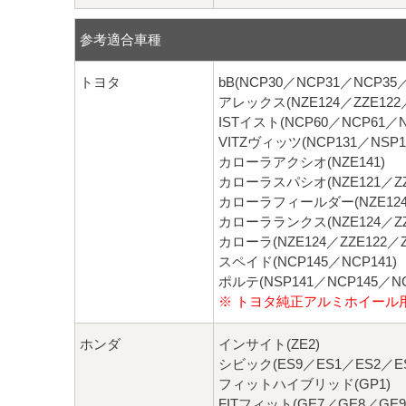
参考適合車種
トヨタ
bB(NCP30／NCP31／NCP35／
アレックス(NZE124／ZZE122／
ISTイスト(NCP60／NCP61／N
VITZヴィッツ(NCP131／NSP1
カローラアクシオ(NZE141)
カローラスパシオ(NZE121／ZZE
カローラフィールダー(NZE124G／
カローラランクス(NZE124／ZZE1
カローラ(NZE124／ZZE122／Z
スペイド(NCP145／NCP141)
ポルテ(NSP141／NCP145／NC
※ トヨタ純正アルミホイール
ホンダ
インサイト(ZE2)
シビック(ES9／ES1／ES2／ES
フィットハイブリッド(GP1)
FITフィット(GE7／GE8／GE9