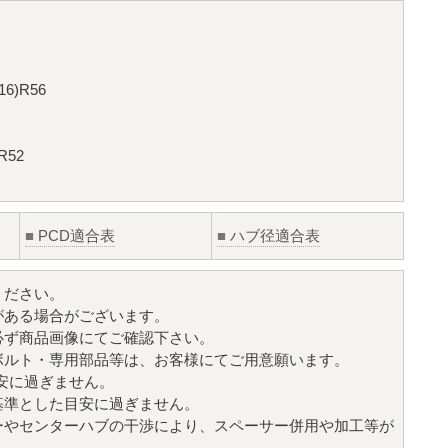
6)R56
R52
■
PCD適合表
■
ハブ径適合表
ください。
がある場合がございます。
必ず商品画像にてご確認下さい。
ボルト・専用部品等は、お客様にてご用意願います。
目安に過ぎません。
基準とした目安に過ぎません。
ーやセンターハブの干渉により、スペーサー併用や加工等が