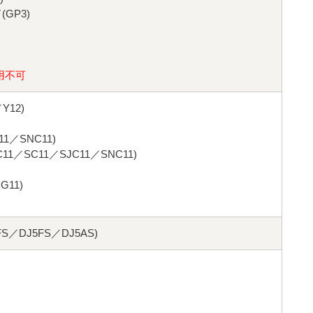
GP3)
用不可
Y12)
1／SNC11)
11／SC11／SJC11／SNC11)
11)
S／DJ5FS／DJ5AS)