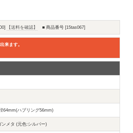
00]
【送料を確認】
■ 商品番号 [15tas067]
出来ます。
。
 ハブ径64mm(ハブリング56mm)
ク ガンメタ (元色:シルバー)