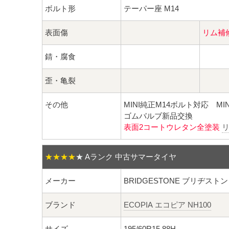
ボルト形
テーパー座 M14
表面傷
リム補
錆・腐食
歪・亀裂
その他
MINI純正M14ボルト対応 MI
ゴムバルブ新品交換
表面2コートウレタン全塗装
★★★★
★
Aランク 中古サマータイヤ
メーカー
BRIDGESTONE ブリヂストン
ブランド
ECOPIA エコピア NH100
サイズ
195/60R15 88H