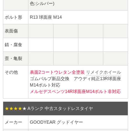
球面座ナット
色:シルバー)
ロング球面ナット
ボルト形
R13 球面座 M14
ショート球面ナット
表面傷
貫通ナット
錆・腐食
歪・亀裂
袋ナット
その他
表面2コートウレタン全塗装
リメイクホイール
ロング袋ナット
ゴムバルブ新品交換 アウディ純正13R球面座
M14ボルト対応
ショート袋ナット
メルセデスベンツ14R球面座M14ボルト非対応
スチール鉄ホイール
★★★★
★
Aランク 中古スタッドレスタイヤ
持ち込み交換工賃
メーカー
GOODYEAR グッドイヤー