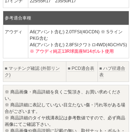
17インチ
225/55R17 235/50R17
参考適合車種
アウディ
A6(アバント含む) 2.0TFSI(4GCDN) ※ Sライン
PKG含む
A6(アバント含む) 2.8FSIクワトロ4WD(4GCHVS)
※ アウディ純正13R球面座M14ボルト使用
■
マッチング確認 (外部リン
■
PCD適合表
■
ハブ径適合
ク)
表
※ 商品画像・商品詳細を良くご覧頂き、お買い求めくださ
い。
※ 商品詳細に表記していない目立たない傷・汚れ等がある場
合がございます。
※ 商品詳細のタイヤ残溝表記は参考数値ですので、必ず商品
画像にてご確認下さい。
※ 商品画像や商品説明に記載の無い、取付ナット・ボルト・