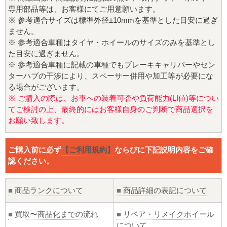
専用部品等は、お客様にてご用意願います。
※ 参考適合サイズは標準外径±10mmを基準とした目安に過ぎ
ません。
※ 参考適合車種はタイヤ・ホイールのサイズのみを基準とし
た目安に過ぎません。
※ 参考適合車種に記載の車種でもブレーキキャリパーやセン
ターハブの干渉により、スペーサー併用や加工等が必要にな
る場合がございます。
※ ご購入の際は、お車への装着可否や負荷能力(LI値)等につい
てご検討の上、最終的にはお客様自身のご判断で商品選択を
お願い致します。
ご購入前に必ず
【ご利用規約】
ならびに下記説明内容をご確
認ください。
■
商品ランクについて
■
商品詳細の表記について
■
買取〜商品化までの流れ
■
リペア・リメイクホイール
について