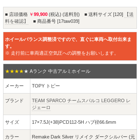
16インチ：夏タイヤホイール
■ 店頭価格
￥
99,900
(税込) (送料別) ■ 送料サイズ [120]
【送
17インチ：夏タイヤホイール
料を確認】
■ 商品番号 [17taw039]
18インチ：夏タイヤホイール
ホイールバランス調整済ですので、直ぐに車両へ取付出来ま
す。
19インチ：夏タイヤホイール
※ 走行前に車両適正空気圧への調整をお願いします。
20インチ：夏タイヤホイール
★★★★
★
Aランク 中古アルミホイール
ホイールナット
メーカー
TOPY トピー
平面座ナット
ブランド
TEAM SPARCO チームスパルコ LEGGERO レ
ジェーロ
ロング平面ナット
サイズ
17×7.5J(+38)PCD112-5H ハブ径66.6mm
ショート平面ナット
カラー
Remake Dark Silver リメイク ダークシルバー (元