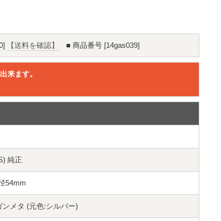
0]
【送料を確認】
■ 商品番号 [14gas039]
出来ます。
。
S) 純正
ブ径54mm
ク ガンメタ (元色:シルバー)