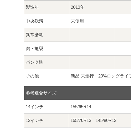
製造年
2019年
中央残溝
未使用
異常磨耗
傷・亀裂
パンク跡
その他
新品 未走行 20%ロングライ
参考適合サイズ
14インチ
155/65R14
13インチ
155/70R13 145/80R13