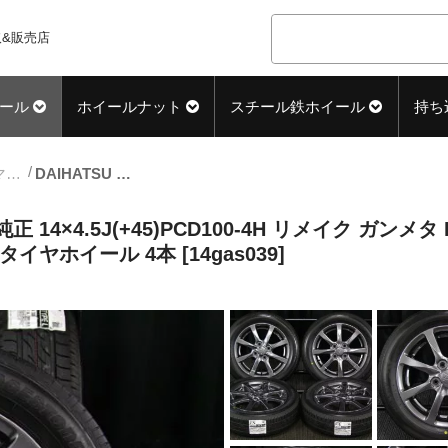
&販売店
ール
ホイールナット
スチール鉄ホイール
持ち
14inch_サマー中古タイヤホイール
DAIHATSU (ダイハツ) TANTO (タント) 純正 14×4.5J(+45)PCD100-4H リメイク ガンメタ BRIDGESTONE (ブリヂストン) NEXTRY (ネクストリー) TYPE-L 新品 155/65R14 タイヤホイール 4本 [14gas039]
 純正 14×4.5J(+45)PCD100-4H リメイク ガンメタ
 タイヤホイール 4本 [14gas039]