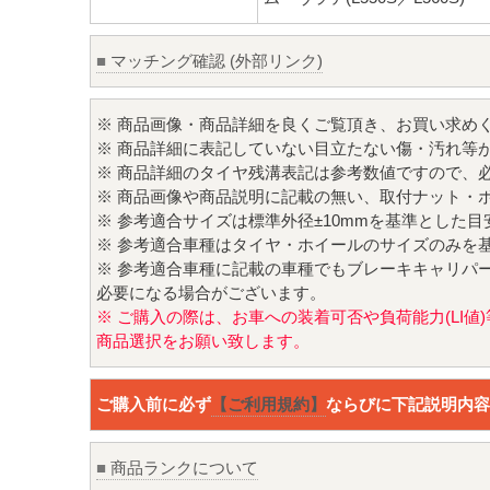
■
マッチング確認 (外部リンク)
※ 商品画像・商品詳細を良くご覧頂き、お買い求め
※ 商品詳細に表記していない目立たない傷・汚れ等
※ 商品詳細のタイヤ残溝表記は参考数値ですので、
※ 商品画像や商品説明に記載の無い、取付ナット・
※ 参考適合サイズは標準外径±10mmを基準とした
※ 参考適合車種はタイヤ・ホイールのサイズのみを
※ 参考適合車種に記載の車種でもブレーキキャリパ
必要になる場合がございます。
※ ご購入の際は、お車への装着可否や負荷能力(LI
商品選択をお願い致します。
ご購入前に必ず
【ご利用規約】
ならびに下記説明内容
■
商品ランクについて