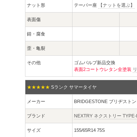
ナット形
テーパー座
【ナットを選ぶ】
表面傷
錆・腐食
歪・亀裂
その他
ゴムバルブ新品交換
表面2コートウレタン全塗装
★★★★★
Sランク サマータイヤ
メーカー
BRIDGESTONE ブリヂストン
ブランド
NEXTRY ネクストリー TYPE-
サイズ
155/65R14 75S