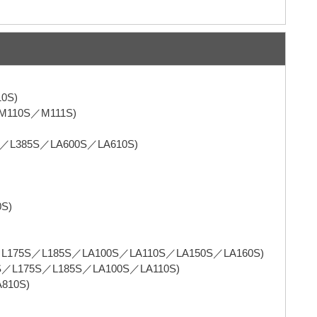
0S)
110S／M111S)
／L385S／LA600S／LA610S)
S)
175S／L185S／LA100S／LA110S／LA150S／LA160S)
L175S／L185S／LA100S／LA110S)
10S)