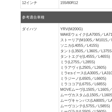
12インチ
155/80R12
参考適合車種
ダイハツ
YRV(M200G)
WAKEウェイク(LA700S／LA71
ストーリア(M100S／M101S／M
ソニカ(L405S／L415S)
タント(L350S／L360S／L375S
タントエグゼ(L455S／L465S)
ミラ(L275S／L285S)
ミラアヴィ(L250S／L260S)
ミラe:sイース(LA300S／LA310
ミラジーノ(L650S／L660S)
ミラココア(L675S／L685S)
MOVEムーヴ(L150S／L160S／L
ムーヴカスタム(L150S／L160S／
ムーヴキャンバス(LA800S／LA8
ムーヴコンテ(L575S／L585S)
ムーヴラテ(L550S／L560S)