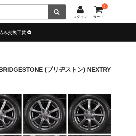
0
ログイン
カート
込み交換工賃
 BRIDGESTONE (ブリヂストン) NEXTRY