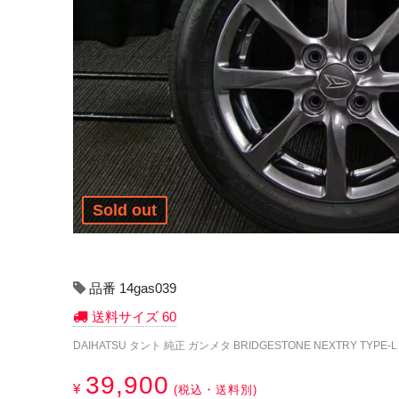
Sold out
品番 14gas039
送料サイズ 60
DAIHATSU タント 純正 ガンメタ BRIDGESTONE NEXTRY TYPE-L 
39,900
¥
(税込・送料別)