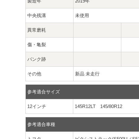
製造年
2019年
中央残溝
未使用
異常磨耗
傷・亀裂
パンク跡
その他
新品 未走行
参考適合サイズ
12インチ
145R12LT 145/80R12
参考適合車種
トヨタ
ピクシストラック(S500U／S510