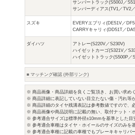
サンバートラック(S500J／S510J
サンバーディアス(TV1／TV2／K
スズキ
EVERYエブリィ(DE51V／DF5
CARRYキャリィ(DD51T／DA52
ダイハツ
アトレー(S220V／S230V)
ハイゼットカーゴ(S321V／S331V
ハイゼットトラック(S500P／S51
■
マッチング確認 (外部リンク)
※ 商品画像・商品詳細を良くご覧頂き、お買い求め
※ 商品詳細に表記していない目立たない傷・汚れ等
※ 商品詳細のタイヤ残溝表記は参考数値ですので、
※ 商品画像や商品説明に記載の無い、取付ナット・
※ 参考適合サイズは標準外径±10mmを基準とした
※ 参考適合車種はタイヤ・ホイールのサイズのみを
※ 参考適合車種に記載の車種でもブレーキキャリパ