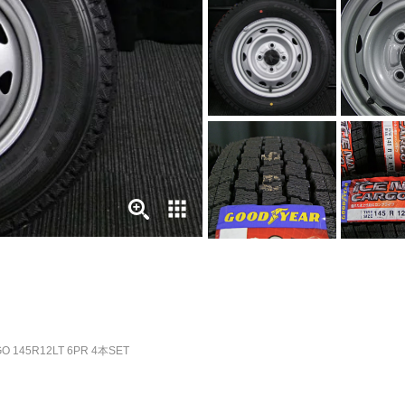
 145R12LT 6PR 4本SET