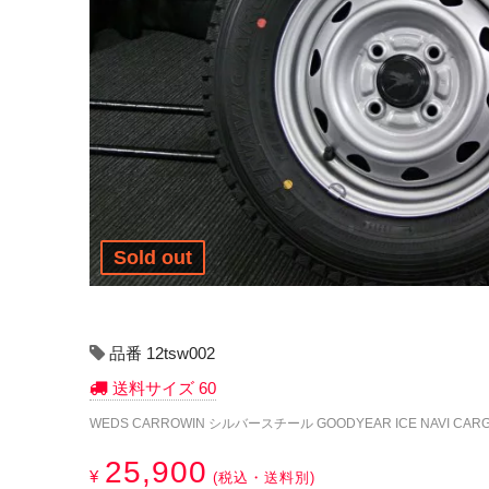
Sold out
品番 12tsw002
送料サイズ 60
WEDS CARROWIN シルバースチール GOODYEAR ICE NAVI CARGO
25,900
¥
(税込・送料別)