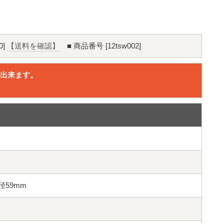
0]
【送料を確認】
■ 商品番号 [12tsw002]
出来ます。
。
ブ径59mm