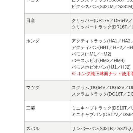
ピクシスバン(S321M／S331M
日産
クリッパー(DR17V／DR64V／U
クリッパートラック(DR16T／U7
ホンダ
アクティトラック(HA1／HA2／H
アクティバン(HH1／HH2／HH3
バモス(HM1／HM2)
バモスホビオ(HM3／HM4)
バモスホビオバン(HJ1／HJ2)
※ ホンダ純正球面ナット使用
マツダ
スクラム(DG64V／DG52V／DH
スクラムトラック(DG16T／DG5
三菱
ミニキャブトラック(DS16T／U6
ミニキャブバン(DS17V／DS64
スバル
サンバーバン(S321B／S321Q／