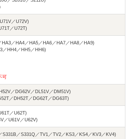
)
71V／U72V)
1T／U72T)
A3／HA4／HA5／HA6／HA7／HA8／HA9)
／HH4／HH5／HH6)
不可
52V／DG62V／DL51V／DM51V)
2T／DH52T／DG62T／DG63T)
1T／U62T)
V／U61V／U62V)
S331B／S331Q／TV1／TV2／KS3／KS4／KV3／KV4)