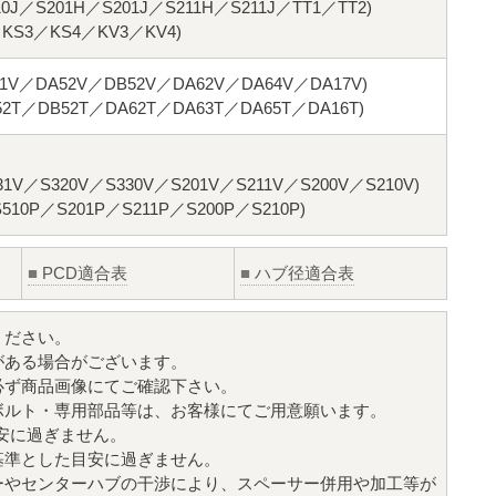
／S201H／S201J／S211H／S211J／TT1／TT2)
S3／KS4／KV3／KV4)
1V／DA52V／DB52V／DA62V／DA64V／DA17V)
T／DB52T／DA62T／DA63T／DA65T／DA16T)
／S320V／S330V／S201V／S211V／S200V／S210V)
0P／S201P／S211P／S200P／S210P)
■
PCD適合表
■
ハブ径適合表
ください。
がある場合がございます。
必ず商品画像にてご確認下さい。
ボルト・専用部品等は、お客様にてご用意願います。
目安に過ぎません。
基準とした目安に過ぎません。
ーやセンターハブの干渉により、スペーサー併用や加工等が