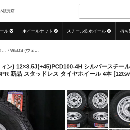
&販売店
ール
ホイールナット
スチール鉄ホイール
持ち
12inch_スタッドレス中古タイヤホイール
WEDS (ウェッズ) CARROWIN (キャロウィン) 12×3.5J(+45)PCD100-4H シルバースチール GOODYEAR (グッドイヤー) ICE NAVI CARGO (アイスナビカーゴ) 145R12LT 6PR 新品 スタッドレス タイヤホイール 4本 [12tsw002]
ン) 12×3.5J(+45)PCD100-4H シルバースチール
 6PR 新品 スタッドレス タイヤホイール 4本 [12tsw