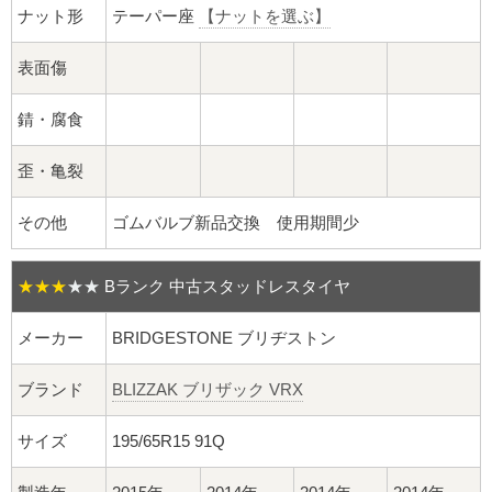
球面座ナット
ナット形
テーパー座
【ナットを選ぶ】
ロング球面ナット
表面傷
ショート球面ナット
錆・腐食
貫通ナット
歪・亀裂
袋ナット
その他
ゴムバルブ新品交換 使用期間少
ロング袋ナット
★★★
★★
Bランク 中古スタッドレスタイヤ
ショート袋ナット
メーカー
BRIDGESTONE ブリヂストン
スチール鉄ホイール
ブランド
BLIZZAK ブリザック VRX
持ち込み交換工賃
サイズ
195/65R15 91Q