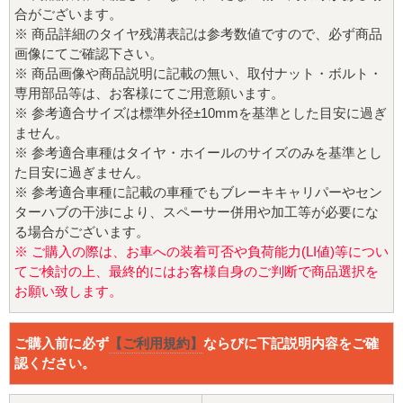
合がございます。
※ 商品詳細のタイヤ残溝表記は参考数値ですので、必ず商品
画像にてご確認下さい。
※ 商品画像や商品説明に記載の無い、取付ナット・ボルト・
専用部品等は、お客様にてご用意願います。
※ 参考適合サイズは標準外径±10mmを基準とした目安に過ぎ
ません。
※ 参考適合車種はタイヤ・ホイールのサイズのみを基準とし
た目安に過ぎません。
※ 参考適合車種に記載の車種でもブレーキキャリパーやセン
ターハブの干渉により、スペーサー併用や加工等が必要にな
る場合がございます。
※ ご購入の際は、お車への装着可否や負荷能力(LI値)等につい
てご検討の上、最終的にはお客様自身のご判断で商品選択を
お願い致します。
ご購入前に必ず
【ご利用規約】
ならびに下記説明内容をご確
認ください。