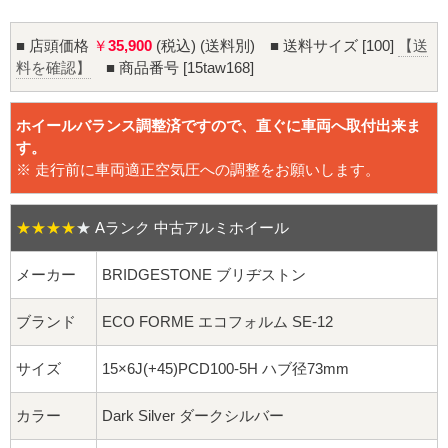
16インチ：夏タイヤホイール
■ 店頭価格
￥
35,900
(税込) (送料別) ■ 送料サイズ [100]
【送
17インチ：夏タイヤホイール
料を確認】
■ 商品番号 [15taw168]
18インチ：夏タイヤホイール
ホイールバランス調整済ですので、直ぐに車両へ取付出来ま
す。
19インチ：夏タイヤホイール
※ 走行前に車両適正空気圧への調整をお願いします。
20インチ：夏タイヤホイール
★★★★
★
Aランク 中古アルミホイール
ホイールナット
メーカー
BRIDGESTONE ブリヂストン
平面座ナット
ブランド
ECO FORME エコフォルム SE-12
ロング平面ナット
サイズ
15×6J(+45)PCD100-5H ハブ径73mm
ショート平面ナット
カラー
Dark Silver ダークシルバー