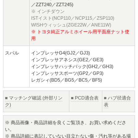
／ZZT240／ZZT245)
※ インチダウン
ISTイスト(NCP110／NCP115／ZSP110)
WISHウィッシュ(ZGE22W／ANE11W)
※ トヨタ純正アルミホイール用平面座ナット使
用
スバル
インプレッサG4(GJ2／GJ3)
インプレッサアネシス(GE2／GE3)
インプレッサハッチバック(GH2／GH3)
インプレッサスポーツ(GP2／GP3)
レガシィ(BD5／BG5／BC5／BF5)
■
マッチング確認 (外部リン
■
PCD適合表
■
ハブ径適合
ク)
表
※ 商品画像・商品詳細を良くご覧頂き、お買い求めくださ
い。
※ 商品詳細に表記していない目立たない傷・汚れ等がある場