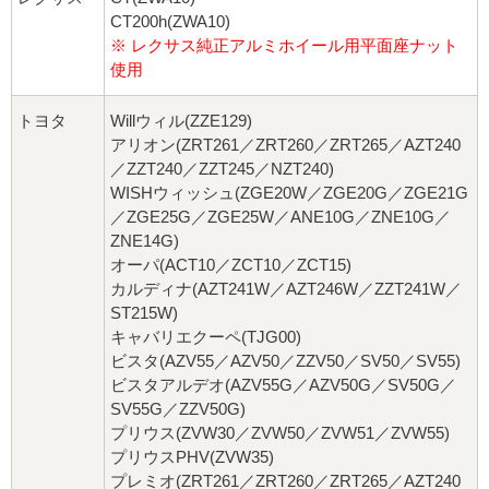
CT200h(ZWA10)
※ レクサス純正アルミホイール用平面座ナット
使用
トヨタ
Willウィル(ZZE129)
アリオン(ZRT261／ZRT260／ZRT265／AZT240
／ZZT240／ZZT245／NZT240)
WISHウィッシュ(ZGE20W／ZGE20G／ZGE21G
／ZGE25G／ZGE25W／ANE10G／ZNE10G／
ZNE14G)
オーパ(ACT10／ZCT10／ZCT15)
カルディナ(AZT241W／AZT246W／ZZT241W／
ST215W)
キャバリエクーペ(TJG00)
ビスタ(AZV55／AZV50／ZZV50／SV50／SV55)
ビスタアルデオ(AZV55G／AZV50G／SV50G／
SV55G／ZZV50G)
プリウス(ZVW30／ZVW50／ZVW51／ZVW55)
プリウスPHV(ZVW35)
プレミオ(ZRT261／ZRT260／ZRT265／AZT240