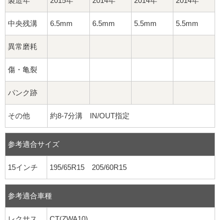
製造年
2015年
2014年
2014年
2014年
中央残溝
6.5mm
6.5mm
5.5mm
5.5mm
異常磨耗
傷・亀裂
パンク跡
その他
約8-7分溝 IN/OUT指定
参考適合サイズ
15インチ
195/65R15 205/60R15
参考適合車種
レクサス
CT(ZWA10)