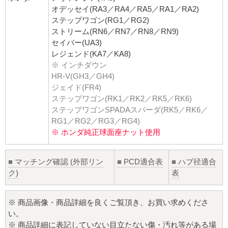
オデッセイ(RA3／RA4／RA5／RA1／RA2)
ステップワゴン(RG1／RG2)
ストリーム(RN6／RN7／RN8／RN9)
セイバー(UA3)
レジェンド(KA7／KA8)
※ インチダウン
HR-V(GH3／GH4)
ジェイド(FR4)
ステップワゴン(RK1／RK2／RK5／RK6)
ステップワゴンSPADAスパーダ(RK5／RK6／
RG1／RG2／RG3／RG4)
※ ホンダ純正球面座ナット使用
■
マッチング確認 (外部リン
■
PCD適合表
■
ハブ径適合
ク)
表
※ 商品画像・商品詳細を良くご覧頂き、お買い求めくださ
い。
※ 商品詳細に表記していない目立たない傷・汚れ等がある場