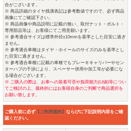
合がございます。
※ 商品詳細のタイヤ残溝表記は参考数値ですので、必ず商品
画像にてご確認下さい。
※ 商品画像や商品説明に記載の無い、取付ナット・ボルト・
専用部品等は、お客様にてご用意願います。
※ 参考適合サイズは標準外径±10mmを基準とした目安に過ぎ
ません。
※ 参考適合車種はタイヤ・ホイールのサイズのみを基準とし
た目安に過ぎません。
※ 参考適合車種に記載の車種でもブレーキキャリパーやセン
ターハブの干渉により、スペーサー併用や加工等が必要にな
る場合がございます。
※ ご購入の際は、お車への装着可否や負荷能力(LI値)等につい
てご検討の上、最終的にはお客様自身のご判断で商品選択を
お願い致します。
ご購入前に必ず
【ご利用規約】
ならびに下記説明内容をご確
認ください。