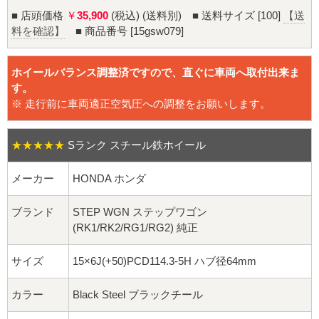
16インチ：夏タイヤホイール
■ 店頭価格
￥
35,900
(税込) (送料別) ■ 送料サイズ [100]
【送
料を確認】
■ 商品番号 [15gsw079]
17インチ：夏タイヤホイール
ホイールバランス調整済ですので、直ぐに車両へ取付出来ま
18インチ：夏タイヤホイール
す。
※ 走行前に車両適正空気圧への調整をお願いします。
19インチ：夏タイヤホイール
20インチ：夏タイヤホイール
★★★★★
Sランク スチール鉄ホイール
メーカー
HONDA ホンダ
ホイールナット
ブランド
STEP WGN ステップワゴン
平面座ナット
(RK1/RK2/RG1/RG2) 純正
ロング平面ナット
サイズ
15×6J(+50)PCD114.3-5H ハブ径64mm
ショート平面ナット
カラー
Black Steel ブラックチール