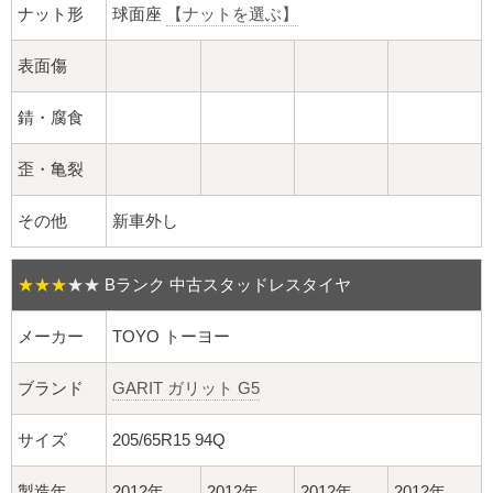
球面座ナット
ナット形
球面座
【ナットを選ぶ】
ロング球面ナット
表面傷
ショート球面ナット
錆・腐食
貫通ナット
歪・亀裂
その他
新車外し
袋ナット
ロング袋ナット
★★★
★★
Bランク 中古スタッドレスタイヤ
ショート袋ナット
メーカー
TOYO トーヨー
スチール鉄ホイール
ブランド
GARIT ガリット G5
サイズ
205/65R15 94Q
持ち込み交換工賃
製造年
2012年
2012年
2012年
2012年