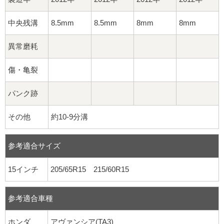
中央残溝
8.5mm
8.5mm
8mm
8mm
異常磨耗
傷・亀裂
パンク跡
その他
約10-9分溝
参考適合サイズ
15インチ
205/65R15 215/60R15
参考適合車種
ホンダ
アヴァンシア(TA3)