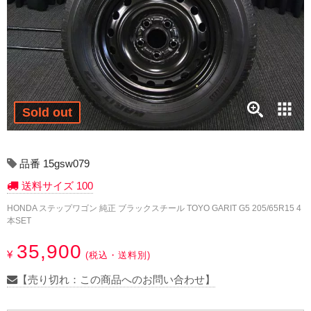
17インチ：冬タイヤホイール
18インチ：冬タイヤホイール
19インチ：冬タイヤホイール
20インチ：冬タイヤホイール
Sold out
夏タイヤホイール
品番 15gsw079
12インチ：夏タイヤホイール
送料サイズ 100
HONDA ステップワゴン 純正 ブラックスチール TOYO GARIT G5 205/65R15 4
13インチ：夏タイヤホイール
本SET
14インチ：夏タイヤホイール
35,900
¥
(税込・送料別)
15インチ：夏タイヤホイール
【売り切れ：この商品へのお問い合わせ】