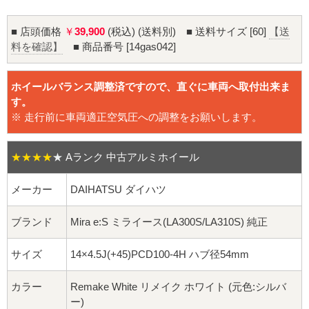
16インチ：夏タイヤホイール
■ 店頭価格
￥
39,900
(税込) (送料別) ■ 送料サイズ [60]
【送
17インチ：夏タイヤホイール
料を確認】
■ 商品番号 [14gas042]
18インチ：夏タイヤホイール
ホイールバランス調整済ですので、直ぐに車両へ取付出来ま
す。
19インチ：夏タイヤホイール
※ 走行前に車両適正空気圧への調整をお願いします。
20インチ：夏タイヤホイール
★★★★
★
Aランク 中古アルミホイール
ホイールナット
メーカー
DAIHATSU ダイハツ
平面座ナット
ブランド
Mira e:S ミライース(LA300S/LA310S) 純正
ロング平面ナット
サイズ
14×4.5J(+45)PCD100-4H ハブ径54mm
ショート平面ナット
カラー
Remake White リメイク ホワイト (元色:シルバ
ー)