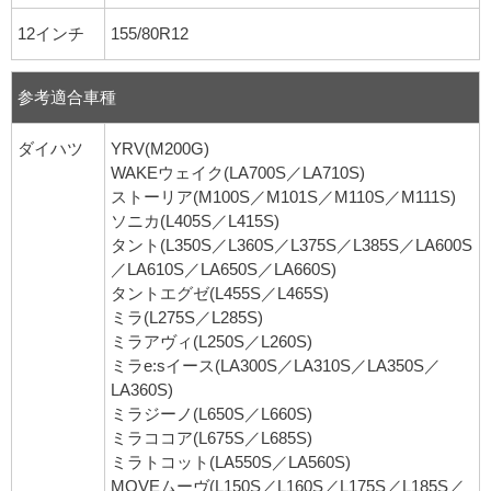
12インチ
155/80R12
参考適合車種
ダイハツ
YRV(M200G)
WAKEウェイク(LA700S／LA710S)
ストーリア(M100S／M101S／M110S／M111S)
ソニカ(L405S／L415S)
タント(L350S／L360S／L375S／L385S／LA600S
／LA610S／LA650S／LA660S)
タントエグゼ(L455S／L465S)
ミラ(L275S／L285S)
ミラアヴィ(L250S／L260S)
ミラe:sイース(LA300S／LA310S／LA350S／
LA360S)
ミラジーノ(L650S／L660S)
ミラココア(L675S／L685S)
ミラトコット(LA550S／LA560S)
MOVEムーヴ(L150S／L160S／L175S／L185S／