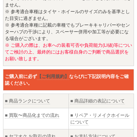
ません。
※ 参考適合車種はタイヤ・ホイールのサイズのみを基準とし
た目安に過ぎません。
※ 参考適合車種に記載の車種でもブレーキキャリパーやセン
ターハブの干渉により、スペーサー併用や加工等が必要にな
る場合がございます。
※ ご購入の際は、お車への装着可否や負荷能力(LI値)等につい
てご検討の上、最終的にはお客様自身のご判断で商品選択を
お願い致します。
ご購入前に必ず
【ご利用規約】
ならびに下記説明内容をご確
認ください。
■
商品ランクについて
■
商品詳細の表記について
■
買取〜商品化までの流れ
■
リペア・リメイクホイール
について
■
ヤフオク お取引の流れ
■
お支払方法について