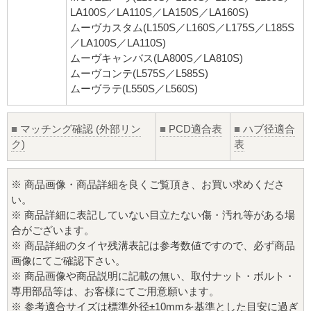
LA100S／LA110S／LA150S／LA160S)
ムーヴカスタム(L150S／L160S／L175S／L185S
／LA100S／LA110S)
ムーヴキャンバス(LA800S／LA810S)
ムーヴコンテ(L575S／L585S)
ムーヴラテ(L550S／L560S)
■
マッチング確認 (外部リン
■
PCD適合表
■
ハブ径適合
ク)
表
※ 商品画像・商品詳細を良くご覧頂き、お買い求めくださ
い。
※ 商品詳細に表記していない目立たない傷・汚れ等がある場
合がございます。
※ 商品詳細のタイヤ残溝表記は参考数値ですので、必ず商品
画像にてご確認下さい。
※ 商品画像や商品説明に記載の無い、取付ナット・ボルト・
専用部品等は、お客様にてご用意願います。
※ 参考適合サイズは標準外径±10mmを基準とした目安に過ぎ