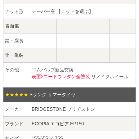
球面座ナット
ナット形
テーパー座
【ナットを選ぶ】
ロング球面ナット
表面傷
ショート球面ナット
錆・腐食
貫通ナット
歪・亀裂
袋ナット
その他
ゴムバルブ新品交換
表面2コートウレタン全塗装
リメイクホイール
ロング袋ナット
ショート袋ナット
★★★★★
Sランク サマータイヤ
スチール鉄ホイール
メーカー
BRIDGESTONE ブリヂストン
ブランド
ECOPIA エコピア EP150
持ち込み交換工賃
サイズ
155/65R14 75S