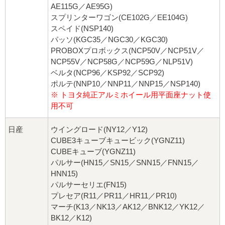
AE115G／AE95G)
スプリンターワゴン(CE102G／EE104G)
スペイド(NSP140)
パッソ(KGC35／NGC30／KGC30)
PROBOXプロボックス(NCP50V／NCP51V／
NCP55V／NCP58G／NCP59G／NLP51V)
ベルタ(NCP96／KSP92／SCP92)
ポルテ(NNP10／NNP11／NNP15／NSP140)
※ トヨタ純正アルミホイール用平面座ナット使
用不可
日産
ウイングロード(NY12／Y12)
CUBE3キューブキュービック(YGNZ11)
CUBEキューブ(YGNZ11)
パルサー(HN15／SN15／SNN15／FNN15／
HNN15)
パルサーセリエ(FN15)
プレセア(R11／PR11／HR11／PR10)
マーチ(K13／NK13／AK12／BNK12／YK12／
BK12／K12)