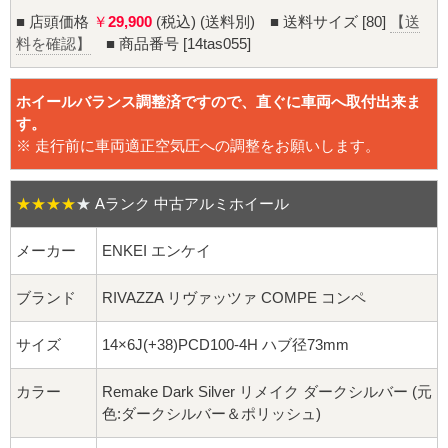
16インチ：夏タイヤホイール
■ 店頭価格
￥
29,900
(税込) (送料別) ■ 送料サイズ [80]
【送
料を確認】
■ 商品番号 [14tas055]
17インチ：夏タイヤホイール
ホイールバランス調整済ですので、直ぐに車両へ取付出来ま
18インチ：夏タイヤホイール
す。
※ 走行前に車両適正空気圧への調整をお願いします。
19インチ：夏タイヤホイール
20インチ：夏タイヤホイール
★★★★
★
Aランク 中古アルミホイール
メーカー
ENKEI エンケイ
ホイールナット
ブランド
RIVAZZA リヴァッツァ COMPE コンペ
平面座ナット
サイズ
14×6J(+38)PCD100-4H ハブ径73mm
ロング平面ナット
カラー
Remake Dark Silver リメイク ダークシルバー (元
ショート平面ナット
色:ダークシルバー＆ポリッシュ)