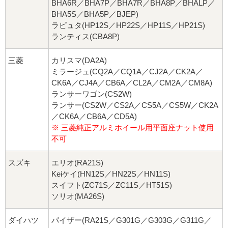
BHA6R／BHA7P／BHA7R／BHA8P／BHALP／
BHA5S／BHA5P／BJEP)
ラピュタ(HP12S／HP22S／HP11S／HP21S)
ランティス(CBA8P)
三菱
カリスマ(DA2A)
ミラージュ(CQ2A／CQ1A／CJ2A／CK2A／
CK6A／CJ4A／CB6A／CL2A／CM2A／CM8A)
ランサーワゴン(CS2W)
ランサー(CS2W／CS2A／CS5A／CS5W／CK2A
／CK6A／CB6A／CD5A)
※ 三菱純正アルミホイール用平面座ナット使用
不可
スズキ
エリオ(RA21S)
Keiケイ(HN12S／HN22S／HN11S)
スイフト(ZC71S／ZC11S／HT51S)
ソリオ(MA26S)
ダイハツ
パイザー(RA21S／G301G／G303G／G311G／