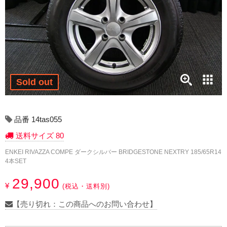
17インチ：冬タイヤホイール
18インチ：冬タイヤホイール
19インチ：冬タイヤホイール
20インチ：冬タイヤホイール
Sold out
夏タイヤホイール
品番 14tas055
12インチ：夏タイヤホイール
送料サイズ 80
ENKEI RIVAZZA COMPE ダークシルバー BRIDGESTONE NEXTRY 185/65R14
13インチ：夏タイヤホイール
4本SET
14インチ：夏タイヤホイール
29,900
¥
(税込・送料別)
15インチ：夏タイヤホイール
【売り切れ：この商品へのお問い合わせ】