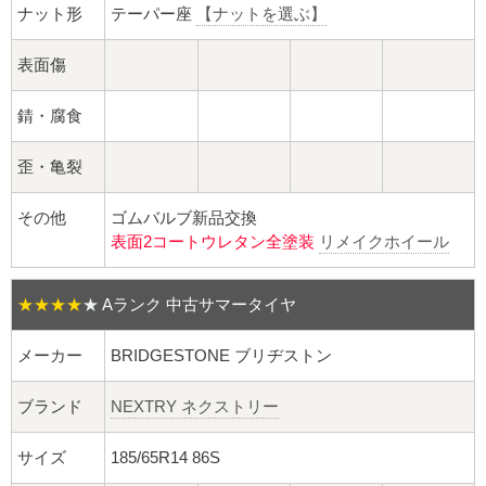
球面座ナット
ナット形
テーパー座
【ナットを選ぶ】
ロング球面ナット
表面傷
ショート球面ナット
錆・腐食
貫通ナット
歪・亀裂
その他
ゴムバルブ新品交換
袋ナット
表面2コートウレタン全塗装
リメイクホイール
ロング袋ナット
★★★★
★
Aランク 中古サマータイヤ
ショート袋ナット
メーカー
BRIDGESTONE ブリヂストン
スチール鉄ホイール
ブランド
NEXTRY ネクストリー
持ち込み交換工賃
サイズ
185/65R14 86S