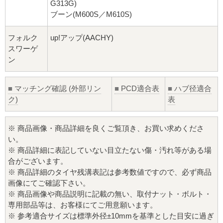
G313G)
ブーン(M600S／M610S)
フォルク
up!アップ(AACHY)
スワーゲ
ン
■
マッチング確認 (外部リン
■
PCD適合表
■
ハブ径適合
ク)
表
※ 商品画像・商品詳細を良くご覧頂き、お買い求めくださ
い。
※ 商品詳細に表記していない目立たない傷・汚れ等がある場
合がございます。
※ 商品詳細のタイヤ残溝表記は参考数値ですので、必ず商品
画像にてご確認下さい。
※ 商品画像や商品説明に記載の無い、取付ナット・ボルト・
専用部品等は、お客様にてご用意願います。
※ 参考適合サイズは標準外径±10mmを基準とした目安に過ぎ