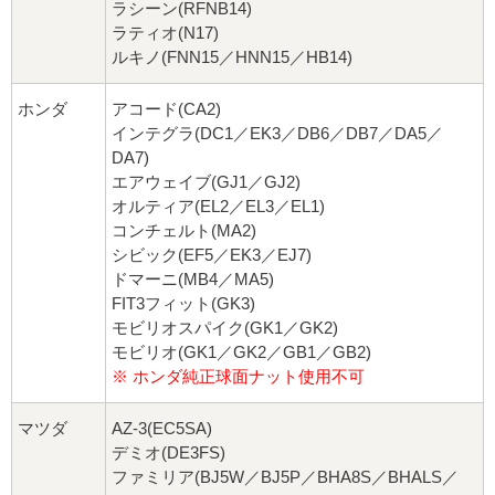
ラシーン(RFNB14)
ラティオ(N17)
ルキノ(FNN15／HNN15／HB14)
ホンダ
アコード(CA2)
インテグラ(DC1／EK3／DB6／DB7／DA5／
DA7)
エアウェイブ(GJ1／GJ2)
オルティア(EL2／EL3／EL1)
コンチェルト(MA2)
シビック(EF5／EK3／EJ7)
ドマーニ(MB4／MA5)
FIT3フィット(GK3)
モビリオスパイク(GK1／GK2)
モビリオ(GK1／GK2／GB1／GB2)
※ ホンダ純正球面ナット使用不可
マツダ
AZ-3(EC5SA)
デミオ(DE3FS)
ファミリア(BJ5W／BJ5P／BHA8S／BHALS／