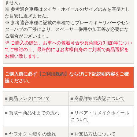
ません。
※ 参考適合車種はタイヤ・ホイールのサイズのみを基準とし
た目安に過ぎません。
※ 参考適合車種に記載の車種でもブレーキキャリパーやセン
ターハブの干渉により、スペーサー併用や加工等が必要にな
る場合がございます。
※ ご購入の際は、お車への装着可否や負荷能力(LI値)等につい
てご検討の上、最終的にはお客様自身のご判断で商品選択を
お願い致します。
ご購入前に必ず
【ご利用規約】
ならびに下記説明内容をご確
認ください。
■
商品ランクについて
■
商品詳細の表記について
■
買取〜商品化までの流れ
■
リペア・リメイクホイール
について
■
ヤフオク お取引の流れ
■
お支払方法について