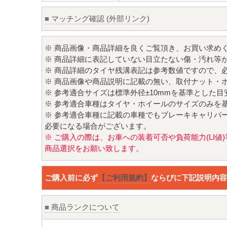
■
マッチング確認 (外部リンク)
※ 商品画像・商品詳細を良くご覧頂き、お買い求め
※ 商品詳細に表記していない目立たない傷・汚れ等
※ 商品詳細のタイヤ残溝表記は参考数値ですので、
※ 商品画像や商品説明に記載の無い、取付ナット・
※ 参考適合サイズは標準外径±10mmを基準とした
※ 参考適合車種はタイヤ・ホイールのサイズのみを
※ 参考適合車種に記載の車種でもブレーキキャリパ
必要になる場合がございます。
※ ご購入の際は、お車への装着可否や負荷能力(LI
商品選択をお願い致します。
ご購入前に必ず
【ご利用規約】
ならびに下記説明内容
■
商品ランクについて