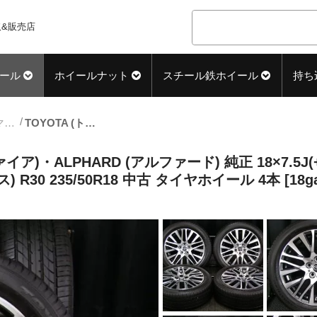
&販売店
ール
ホイールナット
スチール鉄ホイール
持ち
18inch_サマー中古タイヤホイール
TOYOTA (トヨタ) VELLFIRE (ヴェルファイア)・ALPHARD (アルファード) 純正 18×7.5J(+45)PCD114.3-5H ガンメタ&ポリッシュ TOYO (トーヨー) TRANPATH (トランパス) R30 235/50R18 中古 タイヤホイール 4本 [18gas018]
ファイア)・ALPHARD (アルファード) 純正 18×7.5J
 R30 235/50R18 中古 タイヤホイール 4本 [18ga