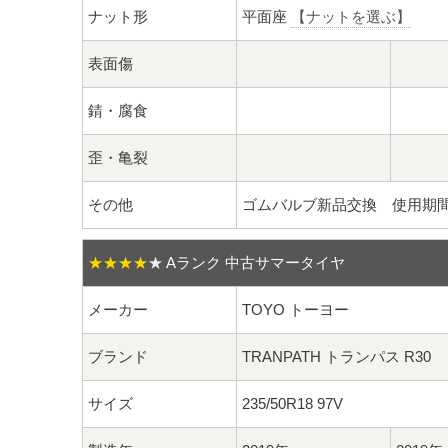
ナット形
平面座
【ナットを選ぶ】
表面傷
錆・腐食
歪・亀裂
その他
ゴムバルブ新品交換 使用期
★★★★
★
Aランク 中古サマータイヤ
メーカー
TOYO トーヨー
ブランド
TRANPATH トランパス R30
サイズ
235/50R18 97V