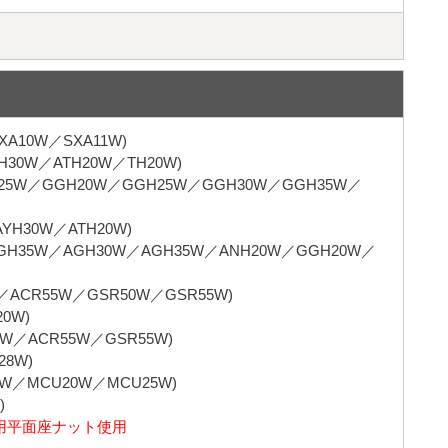
XA10W／SXA11W)
0W／ATH20W／TH20W)
25W／GGH20W／GGH25W／GGH30W／GGH35W／
30W／ATH20W)
H35W／AGH30W／AGH35W／ANH20W／GGH20W／
ACR55W／GSR50W／GSR55W)
0W)
W／ACR55W／GSR55W)
8W)
W／MCU20W／MCU25W)
)
用平面座ナット使用