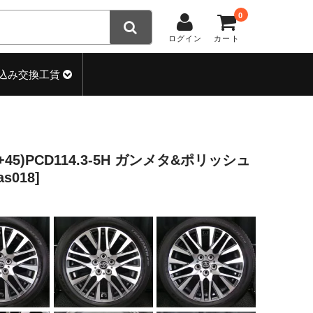
0
ログイン
カート
込み交換工賃
(+45)PCD114.3-5H ガンメタ&ポリッシュ
s018]