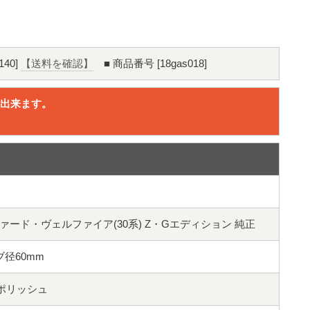
40]
【送料を確認】
■ 商品番号 [18gas018]
出来ます。
。
アルファード・ヴェルファイア(30系) Z・Gエディション 純正
 ハブ径60mm
メタ&ポリッシュ