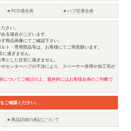
■
PCD適合表
■
ハブ径適合表
ください。
がある場合がございます。
必ず商品画像にてご確認下さい。
ボルト・専用部品等は、お客様にてご用意願います。
目安に過ぎません。
基準とした目安に過ぎません。
ーやセンターハブの干渉により、スペーサー併用や加工等が
値)等についてご検討の上、最終的にはお客様自身のご判断で
をご確認ください。
■
商品詳細の表記について