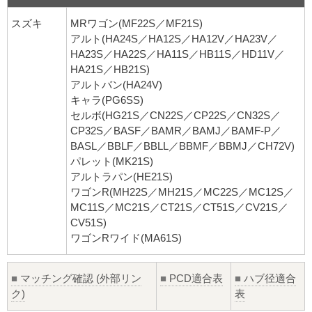
スズキ
MRワゴン(MF22S／MF21S)
アルト(HA24S／HA12S／HA12V／HA23V／
HA23S／HA22S／HA11S／HB11S／HD11V／
HA21S／HB21S)
アルトバン(HA24V)
キャラ(PG6SS)
セルボ(HG21S／CN22S／CP22S／CN32S／
CP32S／BASF／BAMR／BAMJ／BAMF-P／
BASL／BBLF／BBLL／BBMF／BBMJ／CH72V)
パレット(MK21S)
アルトラパン(HE21S)
ワゴンR(MH22S／MH21S／MC22S／MC12S／
MC11S／MC21S／CT21S／CT51S／CV21S／
CV51S)
ワゴンRワイド(MA61S)
■
マッチング確認 (外部リン
■
PCD適合表
■
ハブ径適合
ク)
表