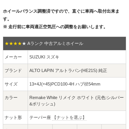
16インチ：夏タイヤホイール
ホイールバランス調整済ですので、直ぐに車両へ取付出来ま
17インチ：夏タイヤホイール
す。
※ 走行前に車両適正空気圧への調整をお願いします。
18インチ：夏タイヤホイール
★★★★
★
Aランク 中古アルミホイール
19インチ：夏タイヤホイール
メーカー
SUZUKI スズキ
20インチ：夏タイヤホイール
ブランド
ALTO LAPIN アルトラパン(HE21S) 純正
ホイールナット
サイズ
13×4J(+45)PCD100-4H ハブ径54mm
平面座ナット
カラー
Remake White リメイク ホワイト (元色:シルバー
ロング平面ナット
&ポリッシュ)
ショート平面ナット
ナット形
テーパー座
【ナットを選ぶ】