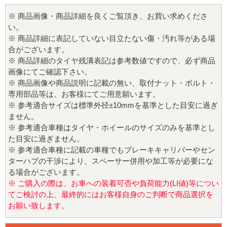
※ 商品画像・商品詳細を良くご覧頂き、お買い求めくださ
い。
※ 商品詳細に表記していない目立たない傷・汚れ等がある場
合がございます。
※ 商品詳細のタイヤ残溝表記は参考数値ですので、必ず商品
画像にてご確認下さい。
※ 商品画像や商品説明に記載の無い、取付ナット・ボルト・
専用部品等は、お客様にてご用意願います。
※ 参考適合サイズは標準外径±10mmを基準とした目安に過ぎ
ません。
※ 参考適合車種はタイヤ・ホイールのサイズのみを基準とし
た目安に過ぎません。
※ 参考適合車種に記載の車種でもブレーキキャリパーやセン
ターハブの干渉により、スペーサー併用や加工等が必要にな
る場合がございます。
※ ご購入の際は、お車への装着可否や負荷能力(LI値)等につい
てご検討の上、最終的にはお客様自身のご判断で商品選択を
お願い致します。