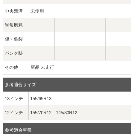
中央残溝
未使用
異常磨耗
傷・亀裂
パンク跡
その他
新品 未走行
参考適合サイズ
13インチ
155/65R13
12インチ
155/70R12 145/80R12
参考適合車種