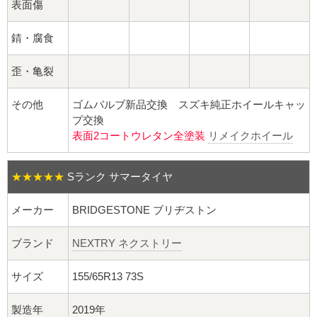
球面座ナット
表面傷
ロング球面ナット
錆・腐食
歪・亀裂
ショート球面ナット
その他
ゴムバルブ新品交換 スズキ純正ホイールキャッ
貫通ナット
プ交換
表面2コートウレタン全塗装
リメイクホイール
袋ナット
★★★★★
Sランク サマータイヤ
ロング袋ナット
メーカー
BRIDGESTONE ブリヂストン
ショート袋ナット
ブランド
NEXTRY ネクストリー
スチール鉄ホイール
サイズ
155/65R13 73S
持ち込み交換工賃
製造年
2019年