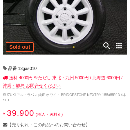
17インチ：冬タイヤホイール
18インチ：冬タイヤホイール
19インチ：冬タイヤホイール
20インチ：冬タイヤホイール
Sold out
夏タイヤホイール
品番 13gas010
12インチ：夏タイヤホイール
送料 4000円 ※ただし 東北・九州 5000円 / 北海道 6000円 /
沖縄・離島 お問合せください
13インチ：夏タイヤホイール
SUZUKI アルトラパン 純正 ホワイト BRIDGESTONE NEXTRY 155/65R13 4本
SET
14インチ：夏タイヤホイール
39,900
¥
(税込・送料別)
15インチ：夏タイヤホイール
【売り切れ：この商品へのお問い合わせ】