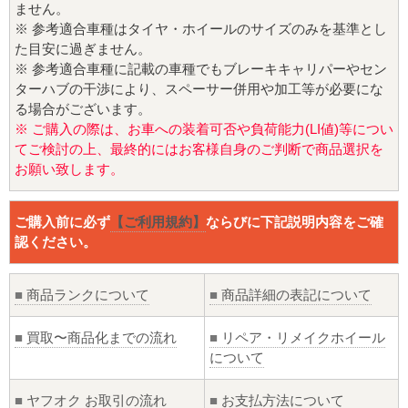
ません。
※ 参考適合車種はタイヤ・ホイールのサイズのみを基準とし
た目安に過ぎません。
※ 参考適合車種に記載の車種でもブレーキキャリパーやセン
ターハブの干渉により、スペーサー併用や加工等が必要にな
る場合がございます。
※ ご購入の際は、お車への装着可否や負荷能力(LI値)等につい
てご検討の上、最終的にはお客様自身のご判断で商品選択を
お願い致します。
ご購入前に必ず
【ご利用規約】
ならびに下記説明内容をご確
認ください。
■
商品ランクについて
■
商品詳細の表記について
■
買取〜商品化までの流れ
■
リペア・リメイクホイール
について
■
ヤフオク お取引の流れ
■
お支払方法について