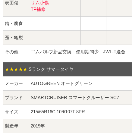
球面座ナット
表面傷
リム小傷
TP補修
ロング球面ナット
錆・腐食
ショート球面ナット
歪・亀裂
貫通ナット
その他
ゴムバルブ新品交換 使用期間少 JWL-T適合
袋ナット
★★★★★
Sランク サマータイヤ
ロング袋ナット
メーカー
AUTOGREEN オートグリーン
ショート袋ナット
ブランド
SMARTCRUISER スマートクルーザー SC7
スチール鉄ホイール
サイズ
215/65R16C 109/107T 8PR
持ち込み交換工賃
製造年
2019年