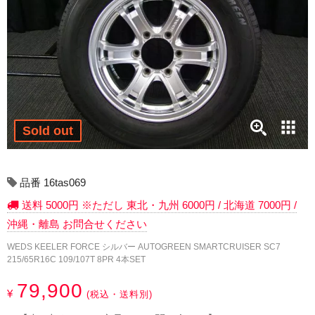
17インチ：冬タイヤホイール
18インチ：冬タイヤホイール
19インチ：冬タイヤホイール
20インチ：冬タイヤホイール
Sold out
夏タイヤホイール
12インチ：夏タイヤホイール
品番 16tas069
送料 5000円 ※ただし 東北・九州 6000円 / 北海道 7000円 /
13インチ：夏タイヤホイール
沖縄・離島 お問合せください
14インチ：夏タイヤホイール
WEDS KEELER FORCE シルバー AUTOGREEN SMARTCRUISER SC7
215/65R16C 109/107T 8PR 4本SET
15インチ：夏タイヤホイール
79,900
¥
(税込・送料別)