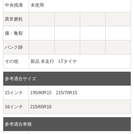
中央残溝
未使用
異常磨耗
傷・亀裂
パンク跡
その他
新品 未走行 LTタイヤ
参考適合サイズ
15インチ
195/80R15 215/70R15
16インチ
215/65R16
参考適合車種