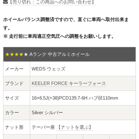
16インチ：夏タイヤホイール
【売り切れ：この商品へのお問い合わせ】
17インチ：夏タイヤホイール
ホイールバランス調整済ですので、直ぐに車両へ取付出来ま
す。
18インチ：夏タイヤホイール
※ 走行前に車両適正空気圧への調整をお願いします。
19インチ：夏タイヤホイール
★★★★
★
Aランク 中古アルミホイール
20インチ：夏タイヤホイール
メーカー
WEDS ウェッズ
ホイールナット
ブランド
KEELER FORCE キーラーフォース
平面座ナット
サイズ
16×6.5J(+38)PCD139.7-6H ハブ径110mm
ロング平面ナット
カラー
Silver シルバー
ショート平面ナット
ナット形
テーパー座
【ナットを選ぶ】