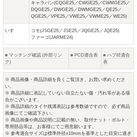
キャラバン(CQGE25／CWGE25／CWMGE25／
DQGE25／DWGE25／DWMGE25／QE25／
QGE25／VPE25／VWE25／VWME25／WE25)
いすゞ
コモ(JSGE25／JSE25／JQGE25／JQE25)
ファーゴ(JARME24)
■
マッチング確認 (外部リン
■
PCD適合表
■
ハブ径適合
ク)
表
※ 商品画像・商品詳細を良くご覧頂き、お買い求めくださ
い。
※ 商品詳細に表記していない目立たない傷・汚れ等がある場
合がございます。
※ 商品詳細のタイヤ残溝表記は参考数値ですので、必ず商品
画像にてご確認下さい。
※ 商品画像や商品説明に記載の無い、取付ナット・ボルト・
専用部品等は、お客様にてご用意願います。
※ 参考適合サイズは標準外径±10mmを基準とした目安に過ぎ