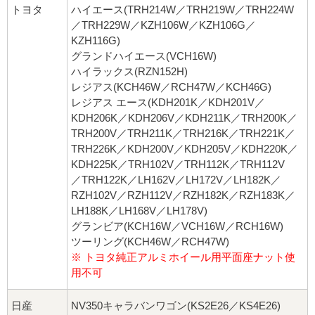
トヨタ
ハイエース(TRH214W／TRH219W／TRH224W
／TRH229W／KZH106W／KZH106G／
KZH116G)
グランドハイエース(VCH16W)
ハイラックス(RZN152H)
レジアス(KCH46W／RCH47W／KCH46G)
レジアス エース(KDH201K／KDH201V／
KDH206K／KDH206V／KDH211K／TRH200K／
TRH200V／TRH211K／TRH216K／TRH221K／
TRH226K／KDH200V／KDH205V／KDH220K／
KDH225K／TRH102V／TRH112K／TRH112V
／TRH122K／LH162V／LH172V／LH182K／
RZH102V／RZH112V／RZH182K／RZH183K／
LH188K／LH168V／LH178V)
グランビア(KCH16W／VCH16W／RCH16W)
ツーリング(KCH46W／RCH47W)
※ トヨタ純正アルミホイール用平面座ナット使
用不可
日産
NV350キャラバンワゴン(KS2E26／KS4E26)