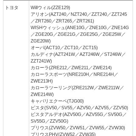
トヨタ
Willウィル(ZZE129)
アリオン(AZT240／NZT240／ZZT240／ZZT245
／ZRT260／ZRT265／ZRT261)
WISHウィッシュ(ANE10G／ZNE10G／ZNE14G
／ZGE20G／ZGE21G／ZGE25G／ZGE25W／
ZGE20W)
オーパ(ACT10／ZCT10／ZCT15)
カルディナ(AZT241W／AZT246W／ST246W／
ZZT241W)
カローラ(ZRE212／ZWE211／ZWE214)
カローラスポーツ(NRE210H／NRE214H／
ZWE213H)
カローラツーリング(ZRE212W／ZWE211W／
ZWE214W)
キャバリエクーペ(TJG00)
ビスタ(SV50／SV55／AZV50／AZV55／ZZV50)
ビスタアルデオ(AZV50G／AZV55G／SV50G／
SV55G／ZZV50G)
プリウス(ZVW50／ZVW51／ZVW55／ZVW30)
プリウスPHV(ZVW52／ZVW35)