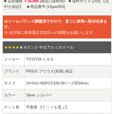
16インチ：夏タイヤホイール
■ 店頭価格
￥
35,900
(税込) (送料別) ■ 送料サイズ [100]
【送
料を確認】
■ 商品番号 [15gas053]
17インチ：夏タイヤホイール
ホイールバランス調整済ですので、直ぐに車両へ取付出来ま
18インチ：夏タイヤホイール
す。
※ 走行前に車両適正空気圧への調整をお願いします。
19インチ：夏タイヤホイール
★★★★
★
Aランク 中古アルミホイール
20インチ：夏タイヤホイール
メーカー
TOYOTA トヨタ
ホイールナット
ブランド
PRIUS プリウス(30系) 純正
平面座ナット
サイズ
15×6J(+45)PCD100-5H ハブ径54mm
ロング平面ナット
カラー
Silver シルバー
ショート平面ナット
ナット形
平面座
【ナットを選ぶ】