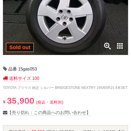
17インチ：冬タイヤホイール
18インチ：冬タイヤホイール
19インチ：冬タイヤホイール
20インチ：冬タイヤホイール
Sold out
夏タイヤホイール
品番 15gas053
12インチ：夏タイヤホイール
送料サイズ 100
TOYOTA プリウス 純正 シルバー BRIDGESTONE NEXTRY 195/65R15 4本SET
13インチ：夏タイヤホイール
35,900
¥
14インチ：夏タイヤホイール
(税込・送料別)
【売り切れ：この商品へのお問い合わせ】
15インチ：夏タイヤホイール