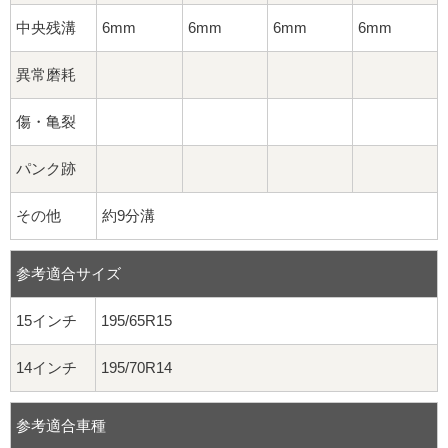
中央残溝
6mm
6mm
6mm
6mm
異常磨耗
傷・亀裂
パンク跡
その他
約9分溝
参考適合サイズ
15インチ
195/65R15
14インチ
195/70R14
参考適合車種