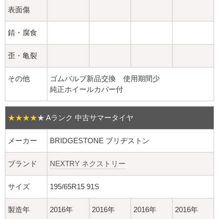
球面座ナット
表面傷
ロング球面ナット
錆・腐食
ショート球面ナット
歪・亀裂
貫通ナット
その他
ゴムバルブ新品交換 使用期間少
純正ホイールカバー付
袋ナット
★★★★
★
Aランク 中古サマータイヤ
ロング袋ナット
メーカー
BRIDGESTONE ブリヂストン
ショート袋ナット
ブランド
NEXTRY ネクストリー
スチール鉄ホイール
サイズ
195/65R15 91S
持ち込み交換工賃
製造年
2016年
2016年
2016年
2016年