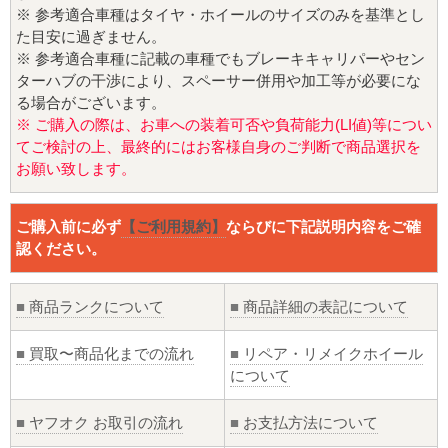
※ 参考適合車種はタイヤ・ホイールのサイズのみを基準とし
た目安に過ぎません。
※ 参考適合車種に記載の車種でもブレーキキャリパーやセン
ターハブの干渉により、スペーサー併用や加工等が必要にな
る場合がございます。
※ ご購入の際は、お車への装着可否や負荷能力(LI値)等につい
てご検討の上、最終的にはお客様自身のご判断で商品選択を
お願い致します。
ご購入前に必ず
【ご利用規約】
ならびに下記説明内容をご確
認ください。
■
商品ランクについて
■
商品詳細の表記について
■
買取〜商品化までの流れ
■
リペア・リメイクホイール
について
■
ヤフオク お取引の流れ
■
お支払方法について