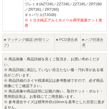
プレミオ(AZT240／ZZT240／ZZT245／ZRT260
／ZRT261／ZRT265)
キャバリエ(TJG00)
※ トヨタ純正アルミホイール用平面座ナット使
用
■
マッチング確認 (外部リン
■
PCD適合表
■
ハブ径適合
ク)
表
※ 商品画像・商品詳細を良くご覧頂き、お買い求めくださ
い。
※ 商品詳細に表記していない目立たない傷・汚れ等がある場
合がございます。
※ 商品詳細のタイヤ残溝表記は参考数値ですので、必ず商品
画像にてご確認下さい。
※ 商品画像や商品説明に記載の無い、取付ナット・ボルト・
専用部品等は、お客様にてご用意願います。
※ 参考適合サイズは標準外径±10mmを基準とした目安に過ぎ
ません。