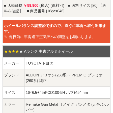
16インチ：夏タイヤホイール
■ 店頭価格
￥
89,900
(税込) (送料別) ■ 送料サイズ [80]
【送
料を確認】
■ 商品番号 [16gas046]
17インチ：夏タイヤホイール
ホイールバランス調整済ですので、直ぐに車両へ取付出来ま
18インチ：夏タイヤホイール
す。
※ 走行前に車両適正空気圧への調整をお願いします。
19インチ：夏タイヤホイール
20インチ：夏タイヤホイール
★★★★
★
Aランク 中古アルミホイール
メーカー
TOYOTA トヨタ
ホイールナット
ブランド
ALLION アリオン(260系)・PREMIO プレミオ
平面座ナット
(260系) 純正
ロング平面ナット
サイズ
16×6J(+45)PCD100-5H ハブ径54mm
ショート平面ナット
カラー
Remake Gun Metal リメイク ガンメタ (元色:シル
バー)