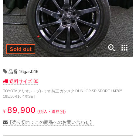
17インチ：冬タイヤホイール
18インチ：冬タイヤホイール
19インチ：冬タイヤホイール
20インチ：冬タイヤホイール
Sold out
夏タイヤホイール
品番 16gas046
12インチ：夏タイヤホイール
送料サイズ 80
TOYOTA アリオン・プレミオ 純正 ガンメタ DUNLOP SP SPORT LM705
13インチ：夏タイヤホイール
195/50R16 4本SET
14インチ：夏タイヤホイール
89,900
¥
(税込・送料別)
15インチ：夏タイヤホイール
【売り切れ：この商品へのお問い合わせ】