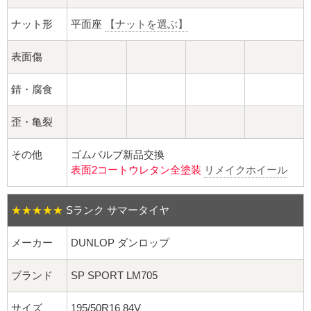
球面座ナット
ナット形
平面座
【ナットを選ぶ】
ロング球面ナット
表面傷
ショート球面ナット
錆・腐食
貫通ナット
歪・亀裂
袋ナット
その他
ゴムバルブ新品交換
表面2コートウレタン全塗装
リメイクホイール
ロング袋ナット
ショート袋ナット
★★★★★
Sランク サマータイヤ
メーカー
DUNLOP ダンロップ
スチール鉄ホイール
ブランド
SP SPORT LM705
持ち込み交換工賃
サイズ
195/50R16 84V