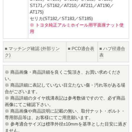
ST171／ST162／AT210／AT211／AT190／
AT175)
セリカ(ST182／ST183／ST185)
※ トヨタ純正アルミホイール用平面座ナット使
用
■
マッチング確認 (外部リン
■
PCD適合表
■
ハブ径適合
ク)
表
※ 商品画像・商品詳細を良くご覧頂き、お買い求めくださ
い。
※ 商品詳細に表記していない目立たない傷・汚れ等がある場
合がございます。
※ 商品詳細のタイヤ残溝表記は参考数値ですので、必ず商品
画像にてご確認下さい。
※ 商品画像や商品説明に記載の無い、取付ナット・ボルト・
専用部品等は、お客様にてご用意願います。
※ 参考適合サイズは標準外径±10mmを基準とした目安に過ぎ
ません。