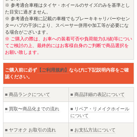
※ 参考適合車種はタイヤ・ホイールのサイズのみを基準とし
た目安に過ぎません。
※ 参考適合車種に記載の車種でもブレーキキャリパーやセン
ターハブの干渉により、スペーサー併用や加工等が必要にな
る場合がございます。
※ ご購入の際は、お車への装着可否や負荷能力(LI値)等につい
てご検討の上、最終的にはお客様自身のご判断で商品選択を
お願い致します。
ご購入前に必ず
【ご利用規約】
ならびに下記説明内容をご確
認ください。
■
商品ランクについて
■
商品詳細の表記について
■
買取〜商品化までの流れ
■
リペア・リメイクホイール
について
■
ヤフオク お取引の流れ
■
お支払方法について