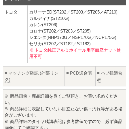
トヨタ
カリーナED(ST202／ST203／ST205／AT210)
カルディナ(ST210G)
カレン(ST206)
コロナ(ST202／ST203／ST205)
シエンタ(NHP170G／NSP170G／NCP175G)
セリカ(ST202／ST182／ST183)
※ トヨタ純正アルミホイール用平面座ナット使
用不可
■
マッチング確認 (外部リン
■
PCD適合表
■
ハブ径適合
ク)
表
※ 商品画像・商品詳細を良くご覧頂き、お買い求めくださ
い。
※ 商品詳細に表記していない目立たない傷・汚れ等がある場
合がございます。
※ 商品詳細のタイヤ残溝表記は参考数値ですので、必ず商品
画像にてご確認下さい。