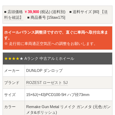
16インチ：夏タイヤホイール
■ 店頭価格
￥
39,900
(税込) (送料別) ■ 送料サイズ [80]
【送
17インチ：夏タイヤホイール
料を確認】
■ 商品番号 [15taw175]
18インチ：夏タイヤホイール
ホイールバランス調整済ですので、直ぐに車両へ取付出来ま
す。
19インチ：夏タイヤホイール
※ 走行前に車両適正空気圧への調整をお願いします。
20インチ：夏タイヤホイール
★★★★
★
Aランク 中古アルミホイール
ホイールナット
メーカー
DUNLOP ダンロップ
平面座ナット
ブランド
ROZEST ローゼスト SJ
ロング平面ナット
サイズ
15×6J(+43)PCD100-5H ハブ径73mm
ショート平面ナット
カラー
Remake Gun Metal リメイク ガンメタ (元色:ガン
メタ&ポリッシュ)