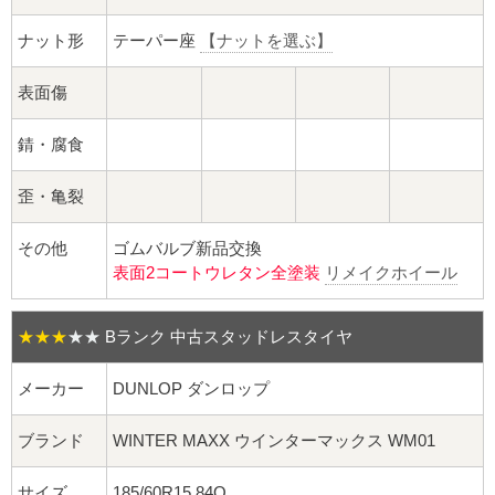
球面座ナット
ナット形
テーパー座
【ナットを選ぶ】
ロング球面ナット
表面傷
ショート球面ナット
錆・腐食
貫通ナット
歪・亀裂
袋ナット
その他
ゴムバルブ新品交換
表面2コートウレタン全塗装
リメイクホイール
ロング袋ナット
ショート袋ナット
★★★
★★
Bランク 中古スタッドレスタイヤ
スチール鉄ホイール
メーカー
DUNLOP ダンロップ
ブランド
WINTER MAXX ウインターマックス WM01
持ち込み交換工賃
サイズ
185/60R15 84Q