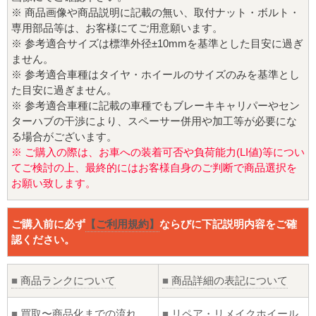
※ 商品画像や商品説明に記載の無い、取付ナット・ボルト・
専用部品等は、お客様にてご用意願います。
※ 参考適合サイズは標準外径±10mmを基準とした目安に過ぎ
ません。
※ 参考適合車種はタイヤ・ホイールのサイズのみを基準とし
た目安に過ぎません。
※ 参考適合車種に記載の車種でもブレーキキャリパーやセン
ターハブの干渉により、スペーサー併用や加工等が必要にな
る場合がございます。
※ ご購入の際は、お車への装着可否や負荷能力(LI値)等につい
てご検討の上、最終的にはお客様自身のご判断で商品選択を
お願い致します。
ご購入前に必ず
【ご利用規約】
ならびに下記説明内容をご確
認ください。
■
商品ランクについて
■
商品詳細の表記について
■
買取〜商品化までの流れ
■
リペア・リメイクホイール