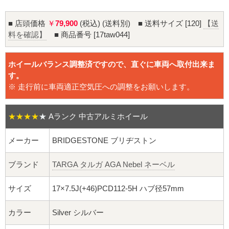
16インチ：夏タイヤホイール
■ 店頭価格
￥
79,900
(税込) (送料別) ■ 送料サイズ [120]
【送
17インチ：夏タイヤホイール
料を確認】
■ 商品番号 [17taw044]
18インチ：夏タイヤホイール
ホイールバランス調整済ですので、直ぐに車両へ取付出来ま
す。
19インチ：夏タイヤホイール
※ 走行前に車両適正空気圧への調整をお願いします。
20インチ：夏タイヤホイール
★★★★
★
Aランク 中古アルミホイール
ホイールナット
メーカー
BRIDGESTONE ブリヂストン
平面座ナット
ブランド
TARGA タルガ AGA Nebel ネーベル
ロング平面ナット
サイズ
17×7.5J(+46)PCD112-5H ハブ径57mm
ショート平面ナット
カラー
Silver シルバー