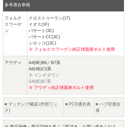
参考適合車種
フォルク
クロストゥーラン(1T)
スワーゲ
イオス(1F)
ン
パサート(3C)
パサートCC(3C)
シロッコ(13C)
※ フォルクスワーゲン純正球面座ボルト使用
アウディ
A4(8E)B6／B7系
A6(4B)C5系
※ インチダウン
S4(8E)B7系
※ アウディ純正球面座ボルト使用
■
マッチング確認 (外部リン
■
PCD適合表
■
ハブ径適合
ク)
表
※ 商品画像・商品詳細を良くご覧頂き、お買い求めくださ