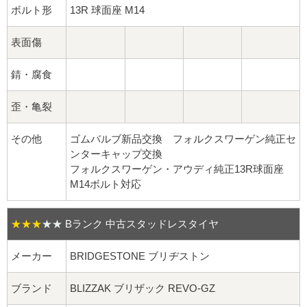
球面座ナット
ボルト形
13R 球面座 M14
ロング球面ナット
表面傷
ショート球面ナット
錆・腐食
貫通ナット
歪・亀裂
袋ナット
その他
ゴムバルブ新品交換 フォルクスワーゲン純正セ
ンターキャップ交換
フォルクスワーゲン・アウディ純正13R球面座
ロング袋ナット
M14ボルト対応
ショート袋ナット
★★★
★★
Bランク 中古スタッドレスタイヤ
スチール鉄ホイール
メーカー
BRIDGESTONE ブリヂストン
持ち込み交換工賃
ブランド
BLIZZAK ブリザック REVO-GZ