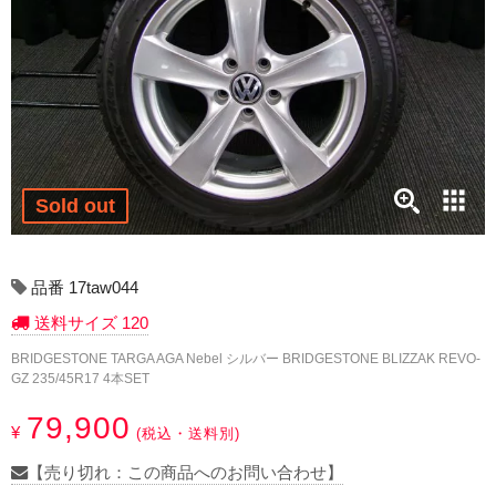
17インチ：冬タイヤホイール
18インチ：冬タイヤホイール
19インチ：冬タイヤホイール
20インチ：冬タイヤホイール
Sold out
夏タイヤホイール
12インチ：夏タイヤホイール
品番 17taw044
送料サイズ 120
13インチ：夏タイヤホイール
BRIDGESTONE TARGA AGA Nebel シルバー BRIDGESTONE BLIZZAK REVO-
GZ 235/45R17 4本SET
14インチ：夏タイヤホイール
79,900
¥
(税込・送料別)
15インチ：夏タイヤホイール
【売り切れ：この商品へのお問い合わせ】