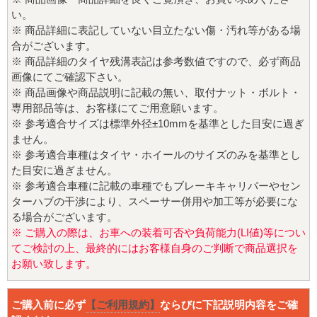
い。
※ 商品詳細に表記していない目立たない傷・汚れ等がある場
合がございます。
※ 商品詳細のタイヤ残溝表記は参考数値ですので、必ず商品
画像にてご確認下さい。
※ 商品画像や商品説明に記載の無い、取付ナット・ボルト・
専用部品等は、お客様にてご用意願います。
※ 参考適合サイズは標準外径±10mmを基準とした目安に過ぎ
ません。
※ 参考適合車種はタイヤ・ホイールのサイズのみを基準とし
た目安に過ぎません。
※ 参考適合車種に記載の車種でもブレーキキャリパーやセン
ターハブの干渉により、スペーサー併用や加工等が必要にな
る場合がございます。
※ ご購入の際は、お車への装着可否や負荷能力(LI値)等につい
てご検討の上、最終的にはお客様自身のご判断で商品選択を
お願い致します。
ご購入前に必ず
【ご利用規約】
ならびに下記説明内容をご確