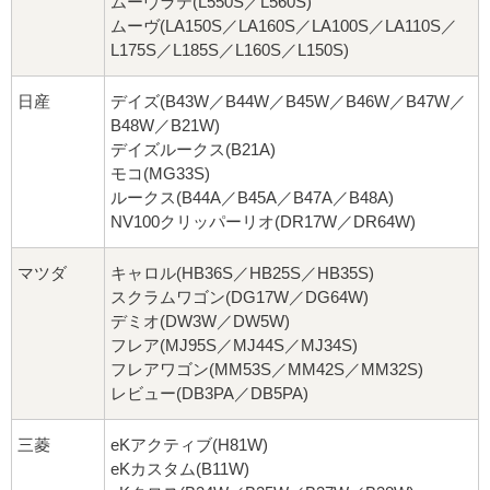
ムーヴラテ(L550S／L560S)
ムーヴ(LA150S／LA160S／LA100S／LA110S／
L175S／L185S／L160S／L150S)
日産
デイズ(B43W／B44W／B45W／B46W／B47W／
B48W／B21W)
デイズルークス(B21A)
モコ(MG33S)
ルークス(B44A／B45A／B47A／B48A)
NV100クリッパーリオ(DR17W／DR64W)
マツダ
キャロル(HB36S／HB25S／HB35S)
スクラムワゴン(DG17W／DG64W)
デミオ(DW3W／DW5W)
フレア(MJ95S／MJ44S／MJ34S)
フレアワゴン(MM53S／MM42S／MM32S)
レビュー(DB3PA／DB5PA)
三菱
eKアクティブ(H81W)
eKカスタム(B11W)