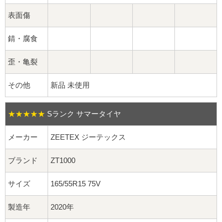
球面座ナット
表面傷
ロング球面ナット
錆・腐食
ショート球面ナット
歪・亀裂
貫通ナット
その他
新品 未使用
袋ナット
★★★★★
Sランク サマータイヤ
ロング袋ナット
メーカー
ZEETEX ジーテックス
ショート袋ナット
ブランド
ZT1000
スチール鉄ホイール
サイズ
165/55R15 75V
持ち込み交換工賃
製造年
2020年