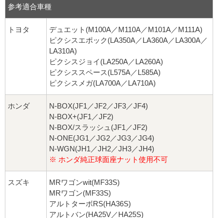
参考適合車種
トヨタ
デュエット(M100A／M110A／M101A／M111A)
ピクシスエポック(LA350A／LA360A／LA300A／
LA310A)
ピクシスジョイ(LA250A／LA260A)
ピクシススペース(L575A／L585A)
ピクシスメガ(LA700A／LA710A)
ホンダ
N-BOX(JF1／JF2／JF3／JF4)
N-BOX+(JF1／JF2)
N-BOX/スラッシュ(JF1／JF2)
N-ONE(JG1／JG2／JG3／JG4)
N-WGN(JH1／JH2／JH3／JH4)
※ ホンダ純正球面座ナット使用不可
スズキ
MRワゴンwit(MF33S)
MRワゴン(MF33S)
アルトターボRS(HA36S)
アルトバン(HA25V／HA25S)