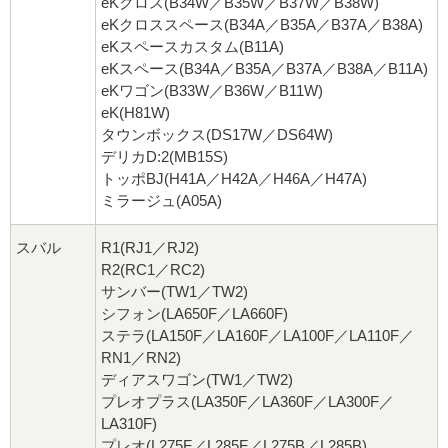
eKクロス(B34W／B35W／B37W／B38W)
eKクロススペース(B34A／B35A／B37A／B38A)
eKスペースカスタム(B11A)
eKスペース(B34A／B35A／B37A／B38A／B11A)
eKワゴン(B33W／B36W／B11W)
eK(H81W)
タウンボックス(DS17W／DS64W)
デリカD:2(MB15S)
トッポBJ(H41A／H42A／H46A／H47A)
ミラージュ(A05A)
スバル
R1(RJ1／RJ2)
R2(RC1／RC2)
サンバー(TW1／TW2)
シフォン(LA650F／LA660F)
ステラ(LA150F／LA160F／LA100F／LA110F／
RN1／RN2)
ディアスワゴン(TW1／TW2)
プレオプラス(LA350F／LA360F／LA300F／
LA310F)
プレオ(L275F／L285F／L275B／L285B)