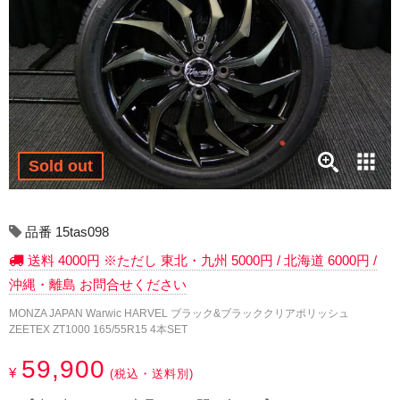
17インチ：冬タイヤホイール
18インチ：冬タイヤホイール
19インチ：冬タイヤホイール
20インチ：冬タイヤホイール
Sold out
夏タイヤホイール
12インチ：夏タイヤホイール
品番 15tas098
送料 4000円 ※ただし 東北・九州 5000円 / 北海道 6000円 /
13インチ：夏タイヤホイール
沖縄・離島 お問合せください
14インチ：夏タイヤホイール
MONZA JAPAN Warwic HARVEL ブラック&ブラッククリアポリッシュ
ZEETEX ZT1000 165/55R15 4本SET
15インチ：夏タイヤホイール
59,900
¥
(税込・送料別)