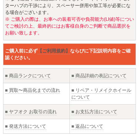
ターハブの干渉により、スペーサー併用や加工等が必要にな
る場合がございます。
※ ご購入の際は、お車への装着可否や負荷能力(LI値)等につい
てご検討の上、最終的にはお客様自身のご判断で商品選択を
お願い致します。
ご購入前に必ず
【ご利用規約】
ならびに下記説明内容をご確
認ください。
■
商品ランクについて
■
商品詳細の表記について
■
買取〜商品化までの流れ
■
リペア・リメイクホイール
について
■
ヤフオク お取引の流れ
■
お支払方法について
■
発送方法について
■
返品について