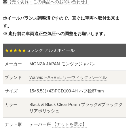
16インチ：夏タイヤホイール
【売り切れ：この商品へのお問い合わせ】
17インチ：夏タイヤホイール
ホイールバランス調整済ですので、直ぐに車両へ取付出来ま
す。
18インチ：夏タイヤホイール
※ 走行前に車両適正空気圧への調整をお願いします。
19インチ：夏タイヤホイール
★★★★★
Sランク アルミホイール
20インチ：夏タイヤホイール
メーカー
MONZA JAPAN モンツァジャパン
ホイールナット
ブランド
Warwic HARVEL ワーウィック ハーベル
平面座ナット
サイズ
15×5.5J(+43)PCD100-4H ハブ径67mm
ロング平面ナット
カラー
Black & Black Clear Polish ブラック&ブラックク
リアポリッシュ
ショート平面ナット
ナット形
テーパー座
【ナットを選ぶ】