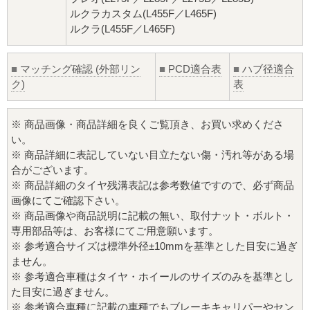
ルクラカスタム(L455F／L465F)
ルクラ(L455F／L465F)
■
マッチング確認 (外部リン
■
PCD適合表
■
ハブ径適合
ク)
表
※ 商品画像・商品詳細を良くご覧頂き、お買い求めくださ
い。
※ 商品詳細に表記していない目立たない傷・汚れ等がある場
合がございます。
※ 商品詳細のタイヤ残溝表記は参考数値ですので、必ず商品
画像にてご確認下さい。
※ 商品画像や商品説明に記載の無い、取付ナット・ボルト・
専用部品等は、お客様にてご用意願います。
※ 参考適合サイズは標準外径±10mmを基準とした目安に過ぎ
ません。
※ 参考適合車種はタイヤ・ホイールのサイズのみを基準とし
た目安に過ぎません。
※ 参考適合車種に記載の車種でもブレーキキャリパーやセン