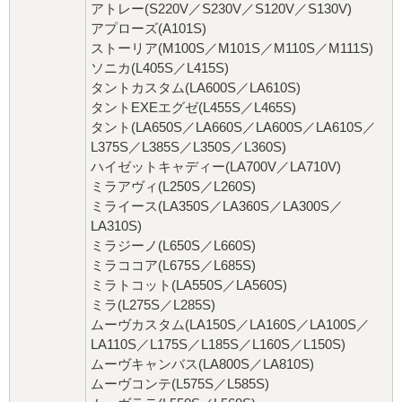
アトレー(S220V／S230V／S120V／S130V)
アプローズ(A101S)
ストーリア(M100S／M101S／M110S／M111S)
ソニカ(L405S／L415S)
タントカスタム(LA600S／LA610S)
タントEXEエグゼ(L455S／L465S)
タント(LA650S／LA660S／LA600S／LA610S／
L375S／L385S／L350S／L360S)
ハイゼットキャディー(LA700V／LA710V)
ミラアヴィ(L250S／L260S)
ミライース(LA350S／LA360S／LA300S／
LA310S)
ミラジーノ(L650S／L660S)
ミラココア(L675S／L685S)
ミラトコット(LA550S／LA560S)
ミラ(L275S／L285S)
ムーヴカスタム(LA150S／LA160S／LA100S／
LA110S／L175S／L185S／L160S／L150S)
ムーヴキャンバス(LA800S／LA810S)
ムーヴコンテ(L575S／L585S)