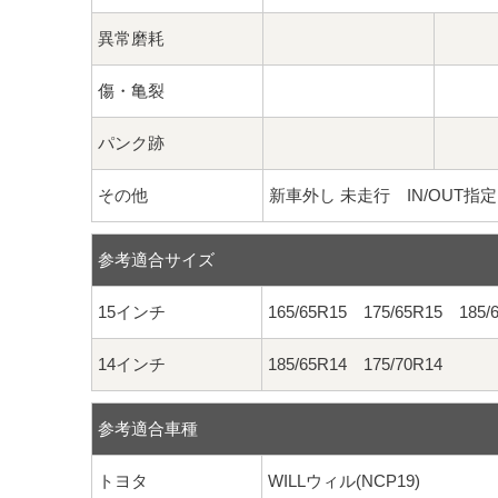
異常磨耗
傷・亀裂
パンク跡
その他
新車外し 未走行 IN/OUT指定
参考適合サイズ
15インチ
165/65R15 175/65R15 185/
14インチ
185/65R14 175/70R14
参考適合車種
トヨタ
WILLウィル(NCP19)