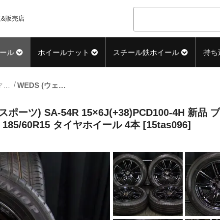
&販売店
ール
ホイールナット
スチール鉄ホイール
持ち
15inch_サマー中古タイヤホイール
WEDS (ウェッズ) WedsSport (ウェッズスポーツ) SA-54R 15×6J(+38)PCD100-4H 新品 ブラッククリア DUNLOP (ダンロップ) ENASAVE (エナセーブ) EC300 新車外し 185/60R15 タイヤホイール 4本 [15tas096]
スポーツ) SA-54R 15×6J(+38)PCD100-4H 
85/60R15 タイヤホイール 4本 [15tas096]