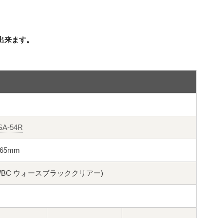
出来ます。
A-54R
径65mm
ア (WBC ウォースブラッククリアー)