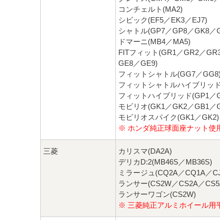
コンチェルト(MA2)
シビック(EF5／EK3／EJ7)
シャトル(GP7／GP8／GK8／G
ドマーニ(MB4／MA5)
FITフィット(GR1／GR2／GR
GE8／GE9)
フィットシャトル(GG7／GG8
フィットシャトルハイブリッド(
フィットハイブリッド(GP1／GP
モビリオ(GK1／GK2／GB1／G
モビリオスパイク(GK1／GK2)
※ ホンダ純正球面座ナット使
三菱
カリスマ(DA2A)
デリカD:2(MB46S／MB36S)
ミラージュ(CQ2A／CQ1A／CJ
ランサー(CS2W／CS2A／CS5
ランサーワゴン(CS2W)
※ 三菱純正アルミホイール用