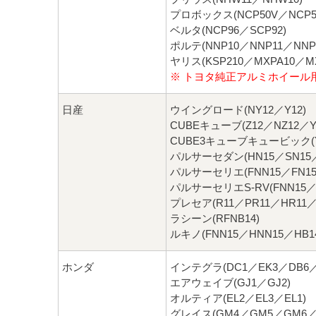
プロボックス(NCP50V／NCP51
ベルタ(NCP96／SCP92)
ポルテ(NNP10／NNP11／NNP1
ヤリス(KSP210／MXPA10／M
※ トヨタ純正アルミホイール
日産
ウイングロード(NY12／Y12)
CUBEキューブ(Z12／NZ12／Y
CUBE3キューブキュービック(Y
パルサーセダン(HN15／SN15／
パルサーセリエ(FNN15／FN15
パルサーセリエS-RV(FNN15／
プレセア(R11／PR11／HR11／
ラシーン(RFNB14)
ルキノ(FNN15／HNN15／HB1
ホンダ
インテグラ(DC1／EK3／DB6／
エアウェイブ(GJ1／GJ2)
オルティア(EL2／EL3／EL1)
グレイス(GM4／GM5／GM6／