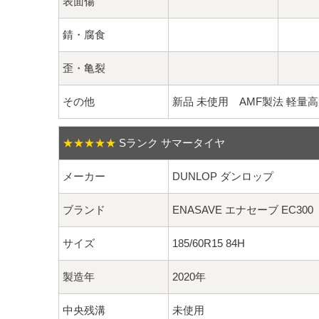
表面傷
錆・腐食
歪・亀裂
その他
新品 未使用 AMF製法 軽量
★★★★★
Sランク サマータイヤ
メーカー
DUNLOP ダンロップ
ブランド
ENASAVE エナセーブ EC300
サイズ
185/60R15 84H
製造年
2020年
中央残溝
未使用