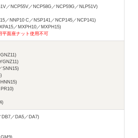
V／NCP55V／NCP58G／NCP59G／NLP51V)
5／NNP10 C／NSP141／NCP145／NCP141)
XPA15／MXPH10／MXPH15)
用平面座ナット使用不可
GNZ11)
GNZ11)
SNN15)
)
HNN15)
PR10)
4)
DB7／DA5／DA7)
GM9)