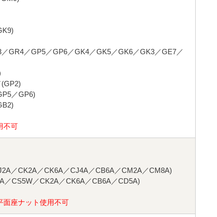
K9)
3／GR4／GP5／GP6／GK4／GK5／GK6／GK3／GE7／
)
GP2)
5／GP6)
B2)
用不可
2A／CK2A／CK6A／CJ4A／CB6A／CM2A／CM8A)
A／CS5W／CK2A／CK6A／CB6A／CD5A)
平面座ナット使用不可