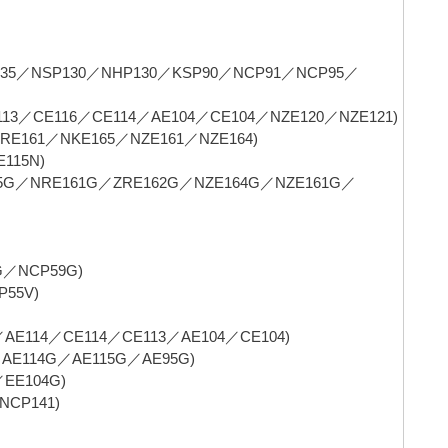
35／NSP130／NHP130／KSP90／NCP91／NCP95／
13／CE116／CE114／AE104／CE104／NZE120／NZE121)
161／NKE165／NZE161／NZE164)
115N)
／NRE161G／ZRE162G／NZE164G／NZE161G／
／NCP59G)
55V)
E114／CE114／CE113／AE104／CE104)
114G／AE115G／AE95G)
E104G)
CP141)