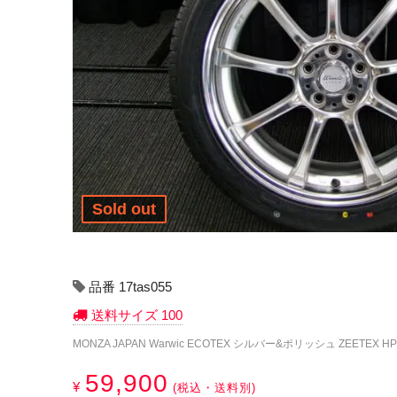
Sold out
品番 17tas055
送料サイズ 100
MONZA JAPAN Warwic ECOTEX シルバー&ポリッシュ ZEETEX HP20
59,900
¥
(税込・送料別)