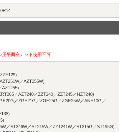
70R14
ル用平面座ナット使用不可
ZZE129)
T251W／AZT255W)
AZT255)
T265／AZT240／ZZT240／ZZT245／NZT240)
GE20G／ZGE21G／ZGE25G／ZGE25W／ANE10G／
138)
5)
W／ST246W／ST215W／ZZT241W／ST215G／ST195G)