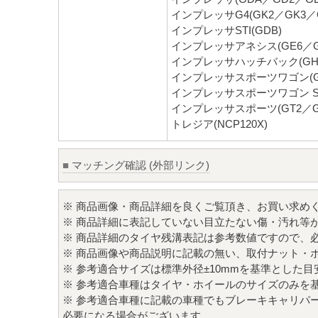
インプレッサG4(GK2／GK3／G
インプレッサSTI(GDB)
インプレッサアネシス(GE6／GE
インプレッサハッチバック(GH7
インプレッサスポーツワゴン(GGA
インプレッサスポーツワゴン STI
インプレッサスポーツ(GT2／GT
トレジア(NCP120X)
■
マッチング確認 (外部リンク)
※ 商品画像・商品詳細を良くご覧頂き、お買い求め
※ 商品詳細に表記していない目立たない傷・汚れ等
※ 商品詳細のタイヤ残溝表記は参考数値ですので、
※ 商品画像や商品説明に記載の無い、取付ナット・
※ 参考適合サイズは標準外径±10mmを基準とした
※ 参考適合車種はタイヤ・ホイールのサイズのみを
※ 参考適合車種に記載の車種でもブレーキキャリパ
必要になる場合がございます。