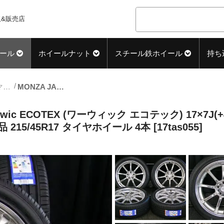
&販売店
ール
ホイールナット
スチール鉄ホイール
持ち
17inch_サマー中古タイヤホイール
MONZA JAPAN (モンツァジャパン) Warwic ECOTEX (ワーウィック エコテック) 17×7J(+48)PCD100-5H シルバー&ポリッシュ ZEETEX (ジーテックス) HP2000 vfm 新品 215/45R17 タイヤホイール 4本 [17tas055]
wic ECOTEX (ワーウィック エコテック) 17×7J(
品 215/45R17 タイヤホイール 4本 [17tas055]