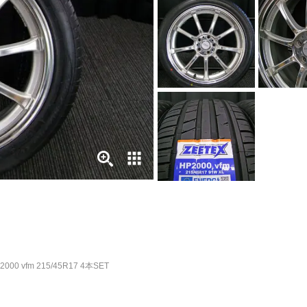
00 vfm 215/45R17 4本SET