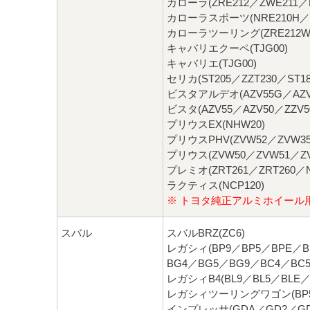
カローラ(ZRE212／ZWE211／N
カローラスポーツ(NRE210H／N
カローラツーリング(ZRE212W／
キャバリエクーペ(TJG00)
キャバリエ(TJG00)
セリカ(ST205／ZZT230／ST18
ビスタアルデオ(AZV55G／AZV5
ビスタ(AZV55／AZV50／ZZV5
プリウスEX(NHW20)
プリウスPHV(ZVW52／ZVW35
プリウス(ZVW50／ZVW51／ZV
プレミオ(ZRT261／ZRT260／NZ
ラクティス(NCP120)
※ トヨタ純正アルミホイール
スバル
スバルBRZ(ZC6)
レガシィ(BP9／BP5／BPE／B
BG4／BG5／BG9／BC4／BC5
レガシィB4(BL9／BL5／BLE／
レガシィツーリングワゴン(BP5
インプレッサ(GDA／GD2／GD