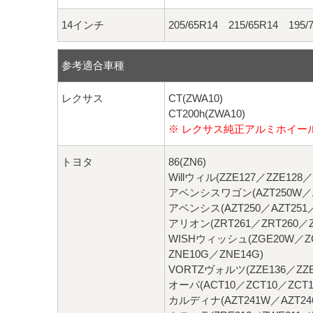
14インチ
205/65R14 215/65R14 195/
参考適合車種
レクサス
CT(ZWA10)
CT200h(ZWA10)
※ レクサス純正アルミホイー
トヨタ
86(ZN6)
Willウィル(ZZE127／ZZE128／
アベンシスワゴン(AZT250W／AZ
アベンシス(AZT250／AZT251／
アリオン(ZRT261／ZRT260／ZR
WISHウィッシュ(ZGE20W／Z
ZNE10G／ZNE14G)
VORTZヴォルツ(ZZE136／ZZE
オーパ(ACT10／ZCT10／ZCT1
カルディナ(AZT241W／AZT246