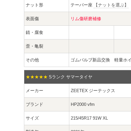
ナット形
テーパー座
【ナットを選ぶ】
表面傷
リム傷研磨補修
錆・腐食
歪・亀裂
その他
ゴムバルブ新品交換 軽量ホイー
★★★★★
Sランク サマータイヤ
メーカー
ZEETEX ジーテックス
ブランド
HP2000 vfm
サイズ
215/45R17 91W XL