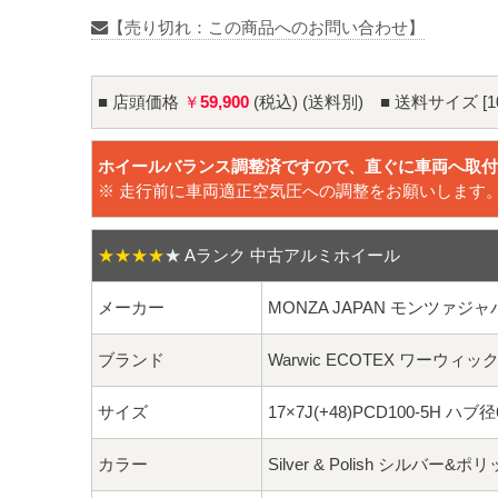
【売り切れ：この商品へのお問い合わせ】
■ 店頭価格
￥
59,900
(税込) (送料別) ■ 送料サイズ [1
ホイールバランス調整済ですので、直ぐに車両へ取付
※ 走行前に車両適正空気圧への調整をお願いします
★★★★
★
Aランク 中古アルミホイール
メーカー
MONZA JAPAN モンツァジャ
ブランド
Warwic ECOTEX ワーウィ
サイズ
17×7J(+48)PCD100-5H ハブ
カラー
Silver & Polish シルバー&ポ