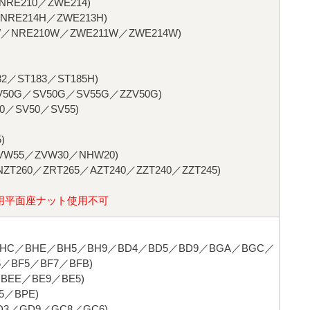
RE210／ZWE214)
RE214H／ZWE213H)
NRE210W／ZWE211W／ZWE214W)
2／ST183／ST185H)
0G／SV50G／SV55G／ZZV50G)
0／SV50／SV55)
)
W55／ZVW30／NHW20)
T260／ZRT265／AZT240／ZZT240／ZZT245)
用平面座ナット使用不可
HC／BHE／BH5／BH9／BD4／BD5／BD9／BGA／BGC／
／BF5／BF7／BFB)
BEE／BE9／BE5)
／BPE)
3／GD9／GC8／GC6)