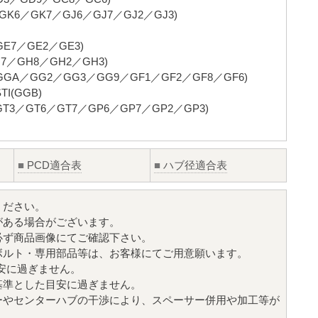
K6／GK7／GJ6／GJ7／GJ2／GJ3)
7／GE2／GE3)
／GH8／GH2／GH3)
／GG2／GG3／GG9／GF1／GF2／GF8／GF6)
(GGB)
3／GT6／GT7／GP6／GP7／GP2／GP3)
■
PCD適合表
■
ハブ径適合表
ください。
がある場合がございます。
必ず商品画像にてご確認下さい。
ボルト・専用部品等は、お客様にてご用意願います。
目安に過ぎません。
基準とした目安に過ぎません。
ーやセンターハブの干渉により、スペーサー併用や加工等が