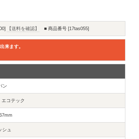
00]
【送料を確認】
■ 商品番号 [17tas055]
出来ます。
。
パン
ック エコテック
径67mm
リッシュ