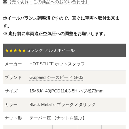
16インチ：夏タイヤホイール
【売り切れ：この商品へのお問い合わせ】
17インチ：夏タイヤホイール
ホイールバランス調整済ですので、直ぐに車両へ取付出来ま
す。
18インチ：夏タイヤホイール
※ 走行前に車両適正空気圧への調整をお願いします。
19インチ：夏タイヤホイール
★★★★★
Sランク アルミホイール
20インチ：夏タイヤホイール
メーカー
HOT STUFF ホットスタッフ
ホイールナット
ブランド
G.speed ジースピード G-03
平面座ナット
サイズ
15×6J(+43)PCD114.3-5H ハブ径73mm
ロング平面ナット
カラー
Black Metallic ブラックメタリック
ショート平面ナット
ナット形
テーパー座
【ナットを選ぶ】