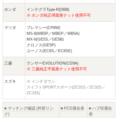
ホンダ
インテグラType-R(DB8)
※ ホンダ純正球面座ナット使用不可
マツダ
プレマシー(CP8W)
MS-8(MB5P／MBEP／MB5A)
MX-6(GE5S／GE5B)
クロノス(GE5P)
ユーノス(EC8S／EC8SE)
三菱
ランサーEVOLUTION(CD9A)
※ 三菱純正平面座ナット使用不可
スズキ
※ インチダウン
スイフトSPORTスポーツ(ZC31S／ZC32S／
ZC33S)
■
マッチング確認 (外部リン
■
PCD適合表
■
ハブ径適合
ク)
表