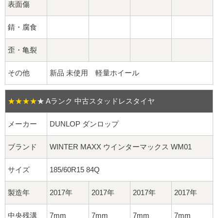
球面座ナット
表面傷
ロング球面ナット
錆・腐食
ショート球面ナット
歪・亀裂
その他
新品 未使用 軽量ホイール
貫通ナット
袋ナット
★★★★
★
Aランク 中古スタッドレスタイヤ
ロング袋ナット
メーカー
DUNLOP ダンロップ
ショート袋ナット
ブランド
WINTER MAXX ウインターマックス WM01
サイズ
185/60R15 84Q
スチール鉄ホイール
製造年
2017年
2017年
2017年
2017年
持ち込み交換工賃
中央残溝
7mm
7mm
7mm
7mm