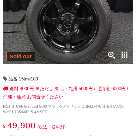
17インチ：冬タイヤホイール
18インチ：冬タイヤホイール
19インチ：冬タイヤホイール
20インチ：冬タイヤホイール
Sold out
夏タイヤホイール
12インチ：夏タイヤホイール
品番 15taw180
送料 4000円 ※ただし 東北・九州 5000円 / 北海道 6000円 /
13インチ：夏タイヤホイール
沖縄・離島 お問合せください
14インチ：夏タイヤホイール
HOT STUFF G.speed G-03 ブラックメタリック DUNLOP WINTER MAXX
WM01 185/60R15 4本SET
15インチ：夏タイヤホイール
49,900
¥
(税込・送料別)