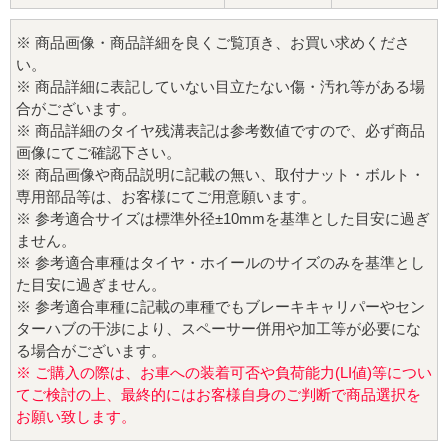
※ 商品画像・商品詳細を良くご覧頂き、お買い求めくださ
い。
※ 商品詳細に表記していない目立たない傷・汚れ等がある場
合がございます。
※ 商品詳細のタイヤ残溝表記は参考数値ですので、必ず商品
画像にてご確認下さい。
※ 商品画像や商品説明に記載の無い、取付ナット・ボルト・
専用部品等は、お客様にてご用意願います。
※ 参考適合サイズは標準外径±10mmを基準とした目安に過ぎ
ません。
※ 参考適合車種はタイヤ・ホイールのサイズのみを基準とし
た目安に過ぎません。
※ 参考適合車種に記載の車種でもブレーキキャリパーやセン
ターハブの干渉により、スペーサー併用や加工等が必要にな
る場合がございます。
※ ご購入の際は、お車への装着可否や負荷能力(LI値)等につい
てご検討の上、最終的にはお客様自身のご判断で商品選択を
お願い致します。