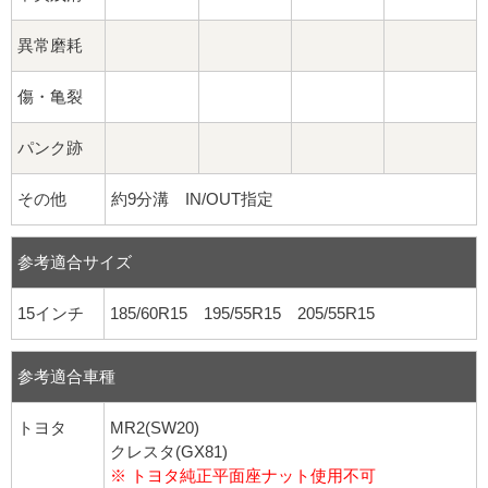
異常磨耗
傷・亀裂
パンク跡
その他
約9分溝 IN/OUT指定
参考適合サイズ
15インチ
185/60R15 195/55R15 205/55R15
参考適合車種
トヨタ
MR2(SW20)
クレスタ(GX81)
※ トヨタ純正平面座ナット使用不可