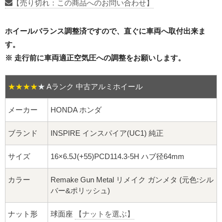
16インチ：夏タイヤホイール
【売り切れ：この商品へのお問い合わせ】
17インチ：夏タイヤホイール
ホイールバランス調整済ですので、直ぐに車両へ取付出来ま
す。
18インチ：夏タイヤホイール
※ 走行前に車両適正空気圧への調整をお願いします。
19インチ：夏タイヤホイール
★★★★
★
Aランク 中古アルミホイール
20インチ：夏タイヤホイール
メーカー
HONDA ホンダ
ホイールナット
ブランド
INSPIRE インスパイア(UC1) 純正
平面座ナット
サイズ
16×6.5J(+55)PCD114.3-5H ハブ径64mm
ロング平面ナット
カラー
Remake Gun Metal リメイク ガンメタ (元色:シル
バー&ポリッシュ)
ショート平面ナット
ナット形
球面座
【ナットを選ぶ】