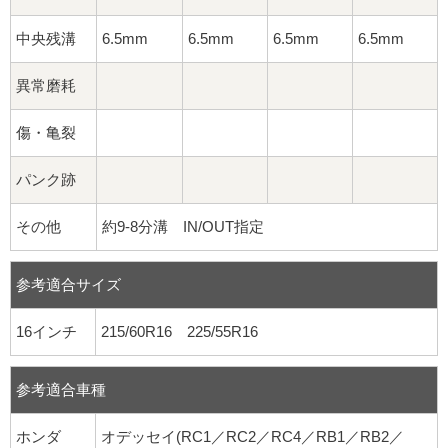
中央残溝
6.5mm
6.5mm
6.5mm
6.5mm
異常磨耗
傷・亀裂
パンク跡
その他
約9-8分溝 IN/OUT指定
参考適合サイズ
16インチ
215/60R16 225/55R16
参考適合車種
ホンダ
オデッセイ(RC1／RC2／RC4／RB1／RB2／