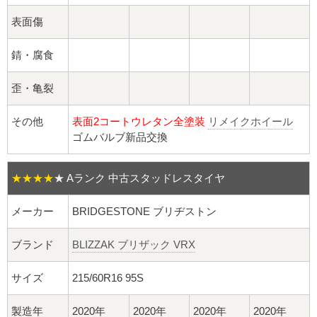
球面座ナット
表面傷
ロング球面ナット
錆・腐食
ショート球面ナット
歪・亀裂
貫通ナット
その他
表面2コートウレタン全塗装
リメイクホイール
ゴムバルブ新品交換
袋ナット
ロング袋ナット
★★★★
★
Aランク 中古スタッドレスタイヤ
メーカー
BRIDGESTONE ブリヂストン
ショート袋ナット
ブランド
BLIZZAK ブリザック VRX
スチール鉄ホイール
サイズ
215/60R16 95S
持ち込み交換工賃
製造年
2020年
2020年
2020年
2020年