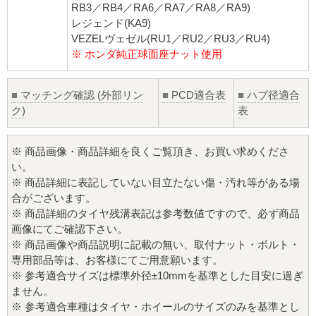
RB3／RB4／RA6／RA7／RA8／RA9)
レジェンド(KA9)
VEZELヴェゼル(RU1／RU2／RU3／RU4)
※ ホンダ純正球面座ナット使用
■
マッチング確認 (外部リン
■
PCD適合表
■
ハブ径適合
ク)
表
※ 商品画像・商品詳細を良くご覧頂き、お買い求めくださ
い。
※ 商品詳細に表記していない目立たない傷・汚れ等がある場
合がございます。
※ 商品詳細のタイヤ残溝表記は参考数値ですので、必ず商品
画像にてご確認下さい。
※ 商品画像や商品説明に記載の無い、取付ナット・ボルト・
専用部品等は、お客様にてご用意願います。
※ 参考適合サイズは標準外径±10mmを基準とした目安に過ぎ
ません。
※ 参考適合車種はタイヤ・ホイールのサイズのみを基準とし