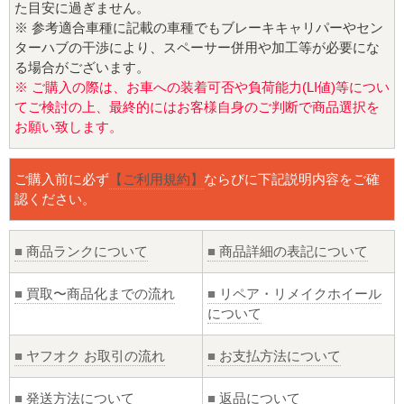
た目安に過ぎません。
※ 参考適合車種に記載の車種でもブレーキキャリパーやセン
ターハブの干渉により、スペーサー併用や加工等が必要にな
る場合がございます。
※ ご購入の際は、お車への装着可否や負荷能力(LI値)等につい
てご検討の上、最終的にはお客様自身のご判断で商品選択を
お願い致します。
ご購入前に必ず
【ご利用規約】
ならびに下記説明内容をご確
認ください。
■
商品ランクについて
■
商品詳細の表記について
■
買取〜商品化までの流れ
■
リペア・リメイクホイール
について
■
ヤフオク お取引の流れ
■
お支払方法について
■
発送方法について
■
返品について