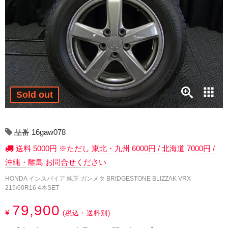
17インチ：冬タイヤホイール
18インチ：冬タイヤホイール
19インチ：冬タイヤホイール
20インチ：冬タイヤホイール
Sold out
夏タイヤホイール
12インチ：夏タイヤホイール
品番 16gaw078
送料 5000円 ※ただし 東北・九州 6000円 / 北海道 7000円 /
13インチ：夏タイヤホイール
沖縄・離島 お問合せください
14インチ：夏タイヤホイール
HONDA インスパイア 純正 ガンメタ BRIDGESTONE BLIZZAK VRX
215/60R16 4本SET
15インチ：夏タイヤホイール
79,900
¥
(税込・送料別)