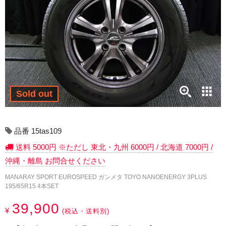
17インチ：冬タイヤホイール
18インチ：冬タイヤホイール
19インチ：冬タイヤホイール
20インチ：冬タイヤホイール
Sold out
夏タイヤホイール
12インチ：夏タイヤホイール
品番 15tas109
送料 5000円 ※ただし 東北・九州 6000円 / 北海道 7000円 /
13インチ：夏タイヤホイール
沖縄・離島 お問合せください
14インチ：夏タイヤホイール
MANARAY SPORT EUROSPEED ガンメタ TOYO NANOENERGY 3PLUS
195/65R15 4本SET
15インチ：夏タイヤホイール
39,900
¥
(税込・送料別)