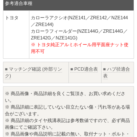
参考適合車種
トヨタ
カローラアクシオ(NZE141／ZRE142／NZE144
／ZRE144)
カローラフィールダー(NZE144G／ZRE144G／
ZRE142G／NZE141G)
※ トヨタ純正アルミホイール用平面座ナット使
用不可
■
マッチング確認 (外部リン
■
PCD適合表
■
ハブ径適合
ク)
表
※ 商品画像・商品詳細を良くご覧頂き、お買い求めくださ
い。
※ 商品詳細に表記していない目立たない傷・汚れ等がある場
合がございます。
※ 商品詳細のタイヤ残溝表記は参考数値ですので、必ず商品
画像にてご確認下さい。
※ 商品画像や商品説明に記載の無い、取付ナット・ボルト・