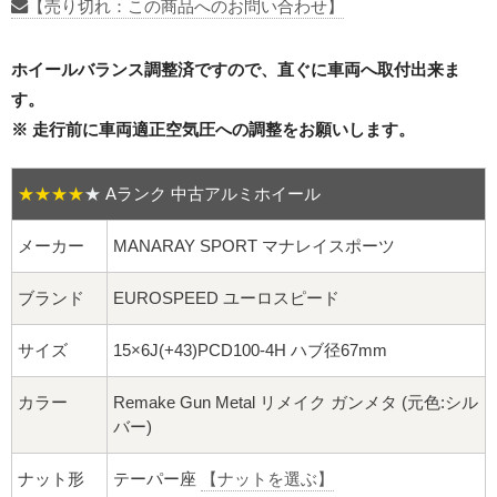
16インチ：夏タイヤホイール
【売り切れ：この商品へのお問い合わせ】
17インチ：夏タイヤホイール
ホイールバランス調整済ですので、直ぐに車両へ取付出来ま
す。
18インチ：夏タイヤホイール
※ 走行前に車両適正空気圧への調整をお願いします。
19インチ：夏タイヤホイール
★★★★
★
Aランク 中古アルミホイール
20インチ：夏タイヤホイール
メーカー
MANARAY SPORT マナレイスポーツ
ホイールナット
ブランド
EUROSPEED ユーロスピード
平面座ナット
サイズ
15×6J(+43)PCD100-4H ハブ径67mm
ロング平面ナット
カラー
Remake Gun Metal リメイク ガンメタ (元色:シル
バー)
ショート平面ナット
ナット形
テーパー座
【ナットを選ぶ】