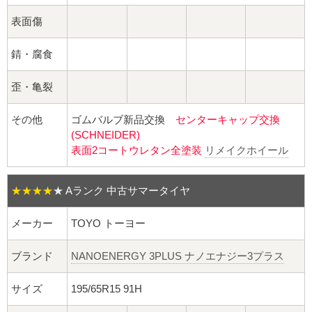
球面座ナット
表面傷
ロング球面ナット
錆・腐食
ショート球面ナット
歪・亀裂
貫通ナット
その他
ゴムバルブ新品交換
センターキャップ交換
(SCHNEIDER)
袋ナット
表面2コートウレタン全塗装
リメイクホイール
ロング袋ナット
★★★★
★
Aランク 中古サマータイヤ
ショート袋ナット
メーカー
TOYO トーヨー
スチール鉄ホイール
ブランド
NANOENERGY 3PLUS ナノエナジー3プラス
持ち込み交換工賃
サイズ
195/65R15 91H