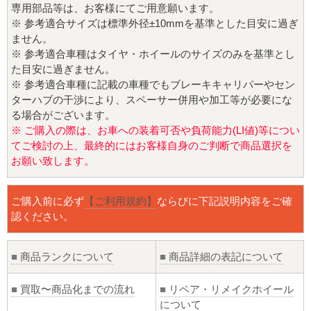
専用部品等は、お客様にてご用意願います。
※ 参考適合サイズは標準外径±10mmを基準とした目安に過ぎ
ません。
※ 参考適合車種はタイヤ・ホイールのサイズのみを基準とし
た目安に過ぎません。
※ 参考適合車種に記載の車種でもブレーキキャリパーやセン
ターハブの干渉により、スペーサー併用や加工等が必要にな
る場合がございます。
※ ご購入の際は、お車への装着可否や負荷能力(LI値)等につい
てご検討の上、最終的にはお客様自身のご判断で商品選択を
お願い致します。
ご購入前に必ず
【ご利用規約】
ならびに下記説明内容をご確
認ください。
■
商品ランクについて
■
商品詳細の表記について
■
買取〜商品化までの流れ
■
リペア・リメイクホイール
について