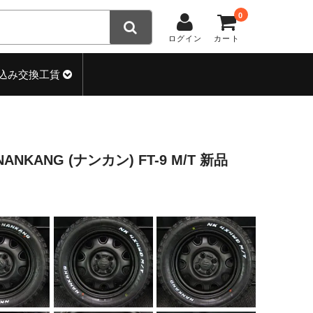
0
ログイン
カート
込み交換工賃
ANKANG (ナンカン) FT-9 M/T 新品