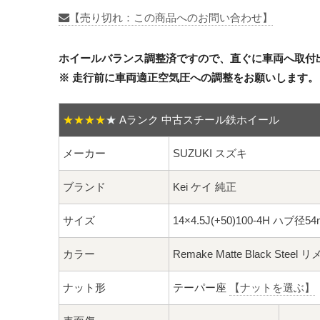
【売り切れ：この商品へのお問い合わせ】
ホイールバランス調整済ですので、直ぐに車両へ取付
※ 走行前に車両適正空気圧への調整をお願いします。
★★★★
★
Aランク 中古スチール鉄ホイール
メーカー
SUZUKI スズキ
ブランド
Kei ケイ 純正
サイズ
14×4.5J(+50)100-4H ハブ径5
カラー
Remake Matte Black 
ナット形
テーパー座
【ナットを選ぶ】