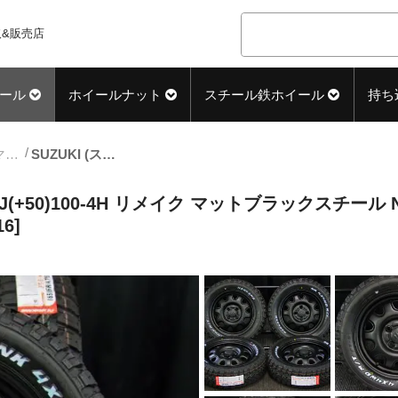
&販売店
ール
ホイールナット
スチール鉄ホイール
持ち
14inch_サマー中古タイヤホイール
SUZUKI (スズキ) Kei (ケイ) 純正 14×4.5J(+50)100-4H リメイク マットブラックスチール NANKANG (ナンカン) FT-9 M/T 新品 165/65R14 タイヤホイール 4本 [14gss016]
×4.5J(+50)100-4H リメイク マットブラックスチール N
6]