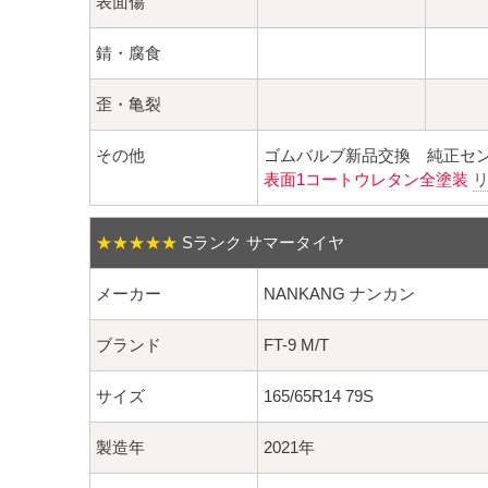
表面傷
錆・腐食
歪・亀裂
その他
ゴムバルブ新品交換 純正セ
表面1コートウレタン全塗装
★★★★★
Sランク サマータイヤ
メーカー
NANKANG ナンカン
ブランド
FT-9 M/T
サイズ
165/65R14 79S
製造年
2021年