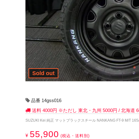
Sold out
品番 14gss016
送料 4000円 ※ただし 東北・九州 5000円 / 北海道
SUZUKI Kei 純正 マットブラックスチール NANKANG FT-9 M/T 165/
55,900
¥
(税込・送料別)