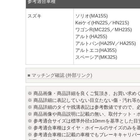
参考適合車種
スズキ
ソリオ(MA15S)
Keiケイ(HN22S／HN21S)
ワゴンR(MC22S／MH23S)
アルト(HA25S)
アルトバン(HA25V／HA25S)
アルトエコ(HA35S)
スペーシア(MK32S)
■
マッチング確認 (外部リンク)
※ 商品画像・商品詳細を良くご覧頂き、お買い求め
※ 商品詳細に表記していない目立たない傷・汚れ等
※ 商品詳細のタイヤ残溝表記は参考数値ですので、
※ 商品画像や商品説明に記載の無い、取付ナット・
※ 参考適合サイズは標準外径±10mmを基準とした
※ 参考適合車種はタイヤ・ホイールのサイズのみを
※ 参考適合車種に記載の車種でもブレーキキャリパ