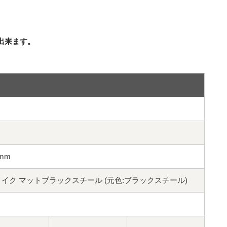
出来ます。
4mm
Steel リメイク マットブラックスチール (元色:ブラックスチール)