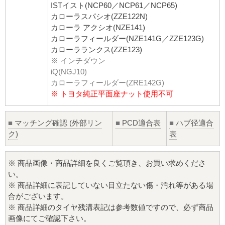
ISTイスト(NCP60／NCP61／NCP65)
カローラスパシオ(ZZE122N)
カローラ アクシオ(NZE141)
カローラフィールダー(NZE141G／ZZE123G)
カローラランクス(ZZE123)
※ インチダウン
iQ(NGJ10)
カローラフィールダー(ZRE142G)
※ トヨタ純正平面座ナット使用不可
■
マッチング確認 (外部リン
■
PCD適合表
■
ハブ径適合
ク)
表
※ 商品画像・商品詳細を良くご覧頂き、お買い求めくださ
い。
※ 商品詳細に表記していない目立たない傷・汚れ等がある場
合がございます。
※ 商品詳細のタイヤ残溝表記は参考数値ですので、必ず商品
画像にてご確認下さい。