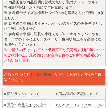
※ 商品画像や商品説明に記載の無い、取付ナット・ボルト・
専用部品等は、お客様にてご用意願います。
※ 参考適合サイズは標準外径±10mmを基準とした目安に過ぎ
ません。
※ 参考適合車種はタイヤ・ホイールのサイズのみを基準とし
た目安に過ぎません。
※ 参考適合車種に記載の車種でもブレーキキャリパーやセン
ターハブの干渉により、スペーサー併用や加工等が必要にな
る場合がございます。
※ ご購入の際は、お車への装着可否や負荷能力(LI値)等につい
てご検討の上、最終的にはお客様自身のご判断で商品選択を
お願い致します。
ご購入前に必ず
【ご利用規約】
ならびに下記説明内容をご確
認ください。
■
商品ランクについて
■
商品詳細の表記について
■
買取〜商品化までの流れ
■
リペア・リメイクホイール