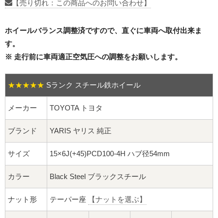
16インチ：夏タイヤホイール
【売り切れ：この商品へのお問い合わせ】
17インチ：夏タイヤホイール
ホイールバランス調整済ですので、直ぐに車両へ取付出来ま
す。
18インチ：夏タイヤホイール
※ 走行前に車両適正空気圧への調整をお願いします。
19インチ：夏タイヤホイール
★★★★★
Sランク スチール鉄ホイール
20インチ：夏タイヤホイール
メーカー
TOYOTA トヨタ
ホイールナット
ブランド
YARIS ヤリス 純正
平面座ナット
サイズ
15×6J(+45)PCD100-4H ハブ径54mm
ロング平面ナット
カラー
Black Steel ブラックスチール
ショート平面ナット
ナット形
テーパー座
【ナットを選ぶ】