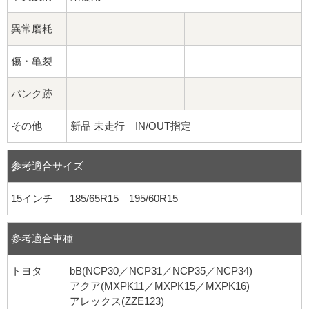
異常磨耗
傷・亀裂
パンク跡
その他
新品 未走行 IN/OUT指定
参考適合サイズ
15インチ
185/65R15 195/60R15
参考適合車種
トヨタ
bB(NCP30／NCP31／NCP35／NCP34)
アクア(MXPK11／MXPK15／MXPK16)
アレックス(ZZE123)