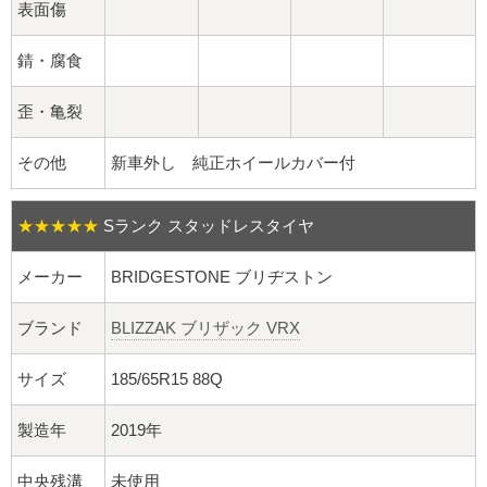
球面座ナット
表面傷
ロング球面ナット
錆・腐食
ショート球面ナット
歪・亀裂
その他
新車外し 純正ホイールカバー付
貫通ナット
袋ナット
★★★★★
Sランク スタッドレスタイヤ
ロング袋ナット
メーカー
BRIDGESTONE ブリヂストン
ショート袋ナット
ブランド
BLIZZAK ブリザック VRX
サイズ
185/65R15 88Q
スチール鉄ホイール
製造年
2019年
持ち込み交換工賃
中央残溝
未使用