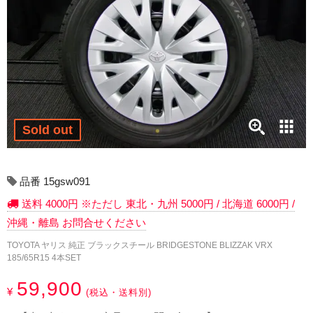
17インチ：冬タイヤホイール
18インチ：冬タイヤホイール
19インチ：冬タイヤホイール
20インチ：冬タイヤホイール
Sold out
夏タイヤホイール
12インチ：夏タイヤホイール
品番 15gsw091
送料 4000円 ※ただし 東北・九州 5000円 / 北海道 6000円 /
13インチ：夏タイヤホイール
沖縄・離島 お問合せください
14インチ：夏タイヤホイール
TOYOTA ヤリス 純正 ブラックスチール BRIDGESTONE BLIZZAK VRX
185/65R15 4本SET
15インチ：夏タイヤホイール
59,900
¥
(税込・送料別)