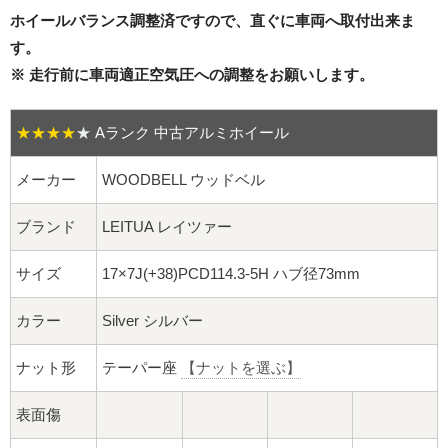
16インチ：夏タイヤホイール
ホイールバランス調整済ですので、直ぐに車両へ取付出来ま
す。
17インチ：夏タイヤホイール
※ 走行前に車両適正空気圧への調整をお願いします。
18インチ：夏タイヤホイール
★★★★
★
Aランク 中古アルミホイール
19インチ：夏タイヤホイール
メーカー
WOODBELL ウッドベル
20インチ：夏タイヤホイール
ブランド
LEITUA レイツァー
ホイールナット
サイズ
17×7J(+38)PCD114.3-5H ハブ径73mm
平面座ナット
カラー
Silver シルバー
ロング平面ナット
ナット形
テーパー座
【ナットを選ぶ】
ショート平面ナット
表面傷