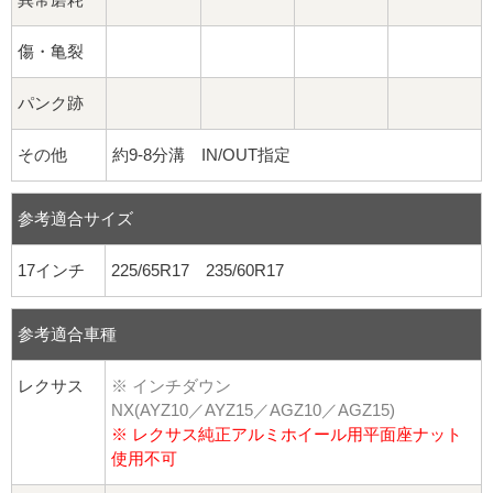
傷・亀裂
パンク跡
その他
約9-8分溝 IN/OUT指定
参考適合サイズ
17インチ
225/65R17 235/60R17
参考適合車種
レクサス
※ インチダウン
NX(AYZ10／AYZ15／AGZ10／AGZ15)
※ レクサス純正アルミホイール用平面座ナット
使用不可