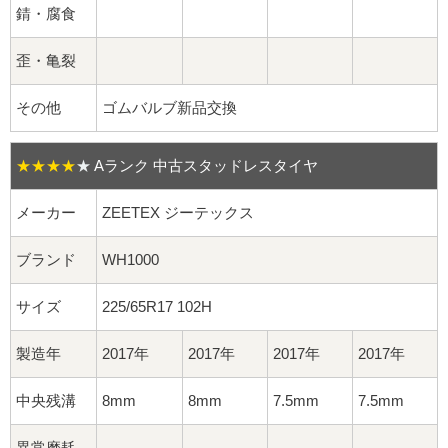
球面座ナット
錆・腐食
ロング球面ナット
歪・亀裂
ショート球面ナット
その他
ゴムバルブ新品交換
貫通ナット
★★★★
★
Aランク 中古スタッドレスタイヤ
袋ナット
メーカー
ZEETEX ジーテックス
ロング袋ナット
ブランド
WH1000
ショート袋ナット
サイズ
225/65R17 102H
スチール鉄ホイール
製造年
2017年
2017年
2017年
2017年
持ち込み交換工賃
中央残溝
8mm
8mm
7.5mm
7.5mm
異常磨耗