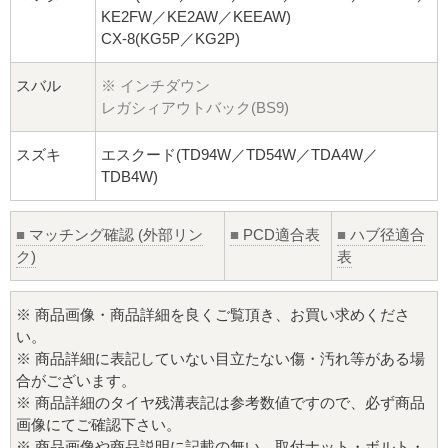
KE2FW／KE2AW／KEEAW)
CX-8(KG5P／KG2P)
スバル
※ インチダウン
レガシィアウトバック(BS9)
スズキ
エスクード(TD94W／TD54W／TDA4W／
TDB4W)
■
マッチング確認 (外部リン
■
PCD適合表
■
ハブ径適合
ク)
表
※ 商品画像・商品詳細を良くご覧頂き、お買い求めくださ
い。
※ 商品詳細に表記していない目立たない傷・汚れ等がある場
合がございます。
※ 商品詳細のタイヤ残溝表記は参考数値ですので、必ず商品
画像にてご確認下さい。
※ 商品画像や商品説明に記載の無い、取付ナット・ボルト・