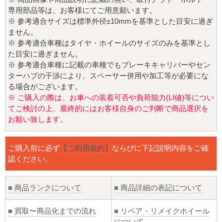
専用部品等は、お客様にてご用意願います。
※ 参考適合サイズは標準外径±10mmを基準とした目安に過ぎ
ません。
※ 参考適合車種はタイヤ・ホイールのサイズのみを基準とし
た目安に過ぎません。
※ 参考適合車種に記載の車種でもブレーキキャリパーやセン
ターハブの干渉により、スペーサー併用や加工等が必要にな
る場合がございます。
※ ご購入の際は、お車への装着可否や負荷能力(LI値)等につい
てご検討の上、最終的にはお客様自身のご判断で商品選択を
お願い致します。
ご購入前に必ず
【ご利用規約】
ならびに下記説明内容をご確
認ください。
■
商品ランクについて
■
商品詳細の表記について
■
買取〜商品化までの流れ
■
リペア・リメイクホイール
について