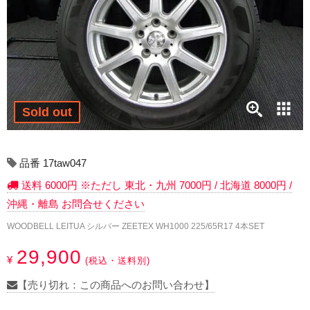
17インチ：冬タイヤホイール
18インチ：冬タイヤホイール
19インチ：冬タイヤホイール
20インチ：冬タイヤホイール
Sold out
夏タイヤホイール
品番 17taw047
12インチ：夏タイヤホイール
送料 6000円 ※ただし 東北・九州 7000円 / 北海道 8000円 /
沖縄・離島 お問合せください
13インチ：夏タイヤホイール
WOODBELL LEITUA シルバー ZEETEX WH1000 225/65R17 4本SET
14インチ：夏タイヤホイール
29,900
¥
(税込・送料別)
15インチ：夏タイヤホイール
【売り切れ：この商品へのお問い合わせ】