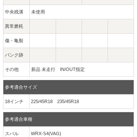
中央残溝
未使用
異常磨耗
傷・亀裂
パンク跡
その他
新品 未走行 IN/OUT指定
参考適合サイズ
18インチ
225/45R18 235/45R18
参考適合車種
スバル
WRX-S4(VAG)