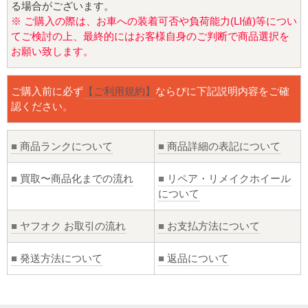
る場合がございます。
※ ご購入の際は、お車への装着可否や負荷能力(LI値)等につい
てご検討の上、最終的にはお客様自身のご判断で商品選択を
お願い致します。
ご購入前に必ず
【ご利用規約】
ならびに下記説明内容をご確
認ください。
■
商品ランクについて
■
商品詳細の表記について
■
買取〜商品化までの流れ
■
リペア・リメイクホイール
について
■
ヤフオク お取引の流れ
■
お支払方法について
■
発送方法について
■
返品について