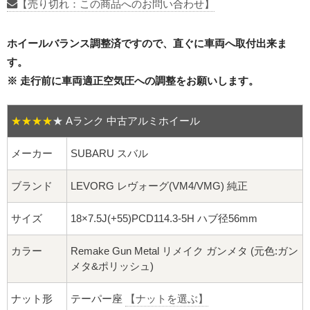
16インチ：夏タイヤホイール
【売り切れ：この商品へのお問い合わせ】
17インチ：夏タイヤホイール
ホイールバランス調整済ですので、直ぐに車両へ取付出来ま
す。
18インチ：夏タイヤホイール
※ 走行前に車両適正空気圧への調整をお願いします。
19インチ：夏タイヤホイール
★★★★
★
Aランク 中古アルミホイール
20インチ：夏タイヤホイール
メーカー
SUBARU スバル
ホイールナット
ブランド
LEVORG レヴォーグ(VM4/VMG) 純正
平面座ナット
サイズ
18×7.5J(+55)PCD114.3-5H ハブ径56mm
ロング平面ナット
カラー
Remake Gun Metal リメイク ガンメタ (元色:ガン
メタ&ポリッシュ)
ショート平面ナット
ナット形
テーパー座
【ナットを選ぶ】