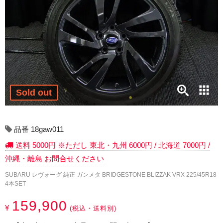
17インチ：冬タイヤホイール
18インチ：冬タイヤホイール
19インチ：冬タイヤホイール
20インチ：冬タイヤホイール
Sold out
夏タイヤホイール
12インチ：夏タイヤホイール
品番 18gaw011
送料 5000円 ※ただし 東北・九州 6000円 / 北海道 7000円 /
13インチ：夏タイヤホイール
沖縄・離島 お問合せください
14インチ：夏タイヤホイール
SUBARU レヴォーグ 純正 ガンメタ BRIDGESTONE BLIZZAK VRX 225/45R18
4本SET
15インチ：夏タイヤホイール
159,900
¥
(税込・送料別)