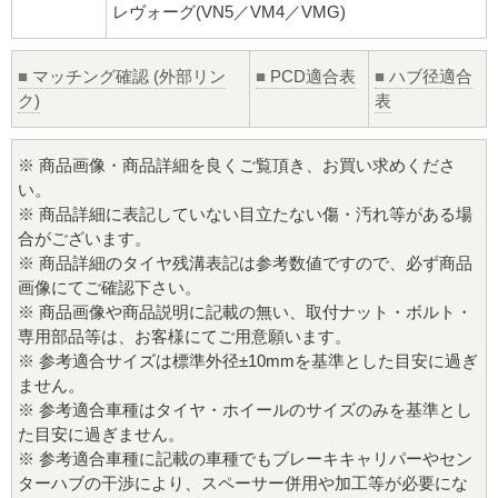
レヴォーグ(VN5／VM4／VMG)
■
マッチング確認 (外部リン
■
PCD適合表
■
ハブ径適合
ク)
表
※ 商品画像・商品詳細を良くご覧頂き、お買い求めくださ
い。
※ 商品詳細に表記していない目立たない傷・汚れ等がある場
合がございます。
※ 商品詳細のタイヤ残溝表記は参考数値ですので、必ず商品
画像にてご確認下さい。
※ 商品画像や商品説明に記載の無い、取付ナット・ボルト・
専用部品等は、お客様にてご用意願います。
※ 参考適合サイズは標準外径±10mmを基準とした目安に過ぎ
ません。
※ 参考適合車種はタイヤ・ホイールのサイズのみを基準とし
た目安に過ぎません。
※ 参考適合車種に記載の車種でもブレーキキャリパーやセン
ターハブの干渉により、スペーサー併用や加工等が必要にな