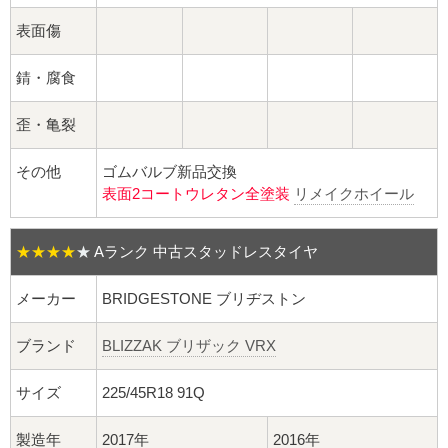
球面座ナット
表面傷
ロング球面ナット
錆・腐食
ショート球面ナット
歪・亀裂
貫通ナット
その他
ゴムバルブ新品交換
表面2コートウレタン全塗装
リメイクホイール
袋ナット
ロング袋ナット
★★★★
★
Aランク 中古スタッドレスタイヤ
メーカー
BRIDGESTONE ブリヂストン
ショート袋ナット
ブランド
BLIZZAK ブリザック VRX
スチール鉄ホイール
サイズ
225/45R18 91Q
持ち込み交換工賃
製造年
2017年
2016年