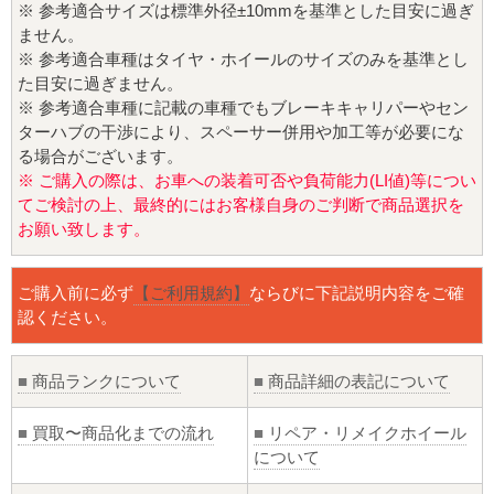
※ 参考適合サイズは標準外径±10mmを基準とした目安に過ぎ
ません。
※ 参考適合車種はタイヤ・ホイールのサイズのみを基準とし
た目安に過ぎません。
※ 参考適合車種に記載の車種でもブレーキキャリパーやセン
ターハブの干渉により、スペーサー併用や加工等が必要にな
る場合がございます。
※ ご購入の際は、お車への装着可否や負荷能力(LI値)等につい
てご検討の上、最終的にはお客様自身のご判断で商品選択を
お願い致します。
ご購入前に必ず
【ご利用規約】
ならびに下記説明内容をご確
認ください。
■
商品ランクについて
■
商品詳細の表記について
■
買取〜商品化までの流れ
■
リペア・リメイクホイール
について