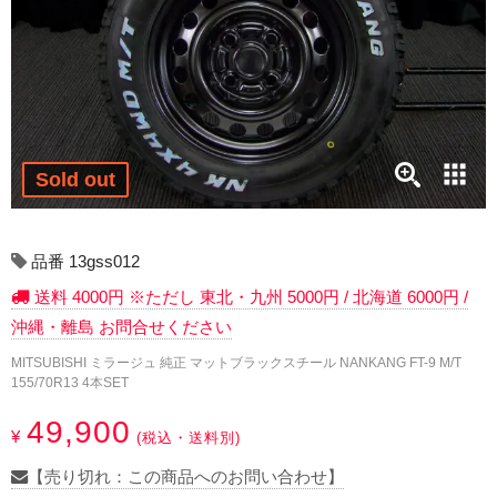
17インチ：冬タイヤホイール
18インチ：冬タイヤホイール
19インチ：冬タイヤホイール
20インチ：冬タイヤホイール
Sold out
夏タイヤホイール
品番 13gss012
12インチ：夏タイヤホイール
送料 4000円 ※ただし 東北・九州 5000円 / 北海道 6000円 /
沖縄・離島 お問合せください
13インチ：夏タイヤホイール
MITSUBISHI ミラージュ 純正 マットブラックスチール NANKANG FT-9 M/T
155/70R13 4本SET
14インチ：夏タイヤホイール
49,900
¥
(税込・送料別)
15インチ：夏タイヤホイール
【売り切れ：この商品へのお問い合わせ】