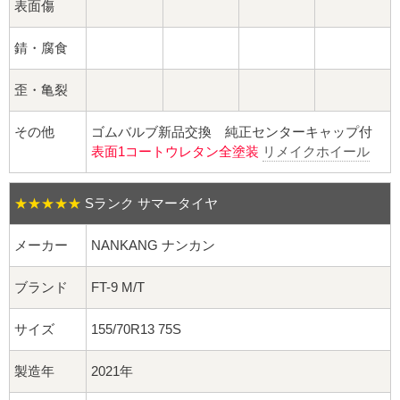
球面座ナット
表面傷
ロング球面ナット
錆・腐食
歪・亀裂
ショート球面ナット
その他
ゴムバルブ新品交換 純正センターキャップ付
貫通ナット
表面1コートウレタン全塗装
リメイクホイール
袋ナット
★★★★★
Sランク サマータイヤ
ロング袋ナット
メーカー
NANKANG ナンカン
ショート袋ナット
ブランド
FT-9 M/T
スチール鉄ホイール
サイズ
155/70R13 75S
持ち込み交換工賃
製造年
2021年