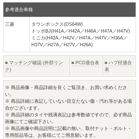
参考適合車種
三菱
タウンボックス(DS64W)
トッポBJ(H41A／H42A／H46A／H47A／H47V)
ミニカ(H42A／H42V／H47A／H47V／H36A／
H37V／H27A／H27V／H26A)
■
マッチング確認 (外部リン
■
PCD適合表
■
ハブ径適合
ク)
表
※ 商品画像・商品詳細を良くご覧頂き、お買い求めくださ
い。
※ 商品詳細に表記していない目立たない傷・汚れ等がある場
合がございます。
※ 商品詳細のタイヤ残溝表記は参考数値ですので、必ず商品
画像にてご確認下さい。
※ 商品画像や商品説明に記載の無い、取付ナット・ボルト・
専用部品等は、お客様にてご用意願います。