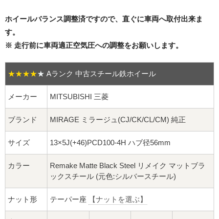
16インチ：夏タイヤホイール
ホイールバランス調整済ですので、直ぐに車両へ取付出来ま
17インチ：夏タイヤホイール
す。
※ 走行前に車両適正空気圧への調整をお願いします。
18インチ：夏タイヤホイール
★★★★
★
Aランク 中古スチール鉄ホイール
19インチ：夏タイヤホイール
メーカー
MITSUBISHI 三菱
20インチ：夏タイヤホイール
ブランド
MIRAGE ミラージュ(CJ/CK/CL/CM) 純正
ホイールナット
サイズ
13×5J(+46)PCD100-4H ハブ径56mm
平面座ナット
カラー
Remake Matte Black Steel リメイク マットブラ
ロング平面ナット
ックスチール (元色:シルバースチール)
ショート平面ナット
ナット形
テーパー座
【ナットを選ぶ】