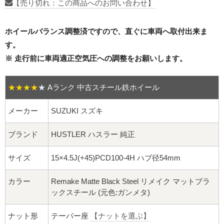
16インチ：夏タイヤホイール
【売り切れ：この商品へのお問い合わせ】
17インチ：夏タイヤホイール
ホイールバランス調整済ですので、直ぐに車両へ取付出来ま
す。
18インチ：夏タイヤホイール
※ 走行前に車両適正空気圧への調整をお願いします。
19インチ：夏タイヤホイール
★★★★
★
Aランク 中古スチール鉄ホイール
20インチ：夏タイヤホイール
メーカー
SUZUKI スズキ
ホイールナット
ブランド
HUSTLER ハスラー 純正
平面座ナット
サイズ
15×4.5J(+45)PCD100-4H ハブ径54mm
ロング平面ナット
カラー
Remake Matte Black Steel リメイク マットブラ
ックスチール (元色:ガンメタ)
ショート平面ナット
ナット形
テーパー座
【ナットを選ぶ】