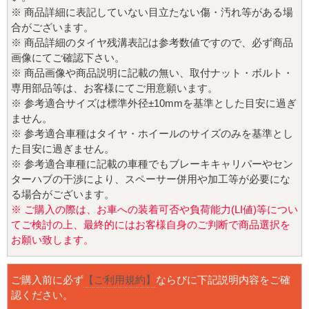
※ 商品詳細に表記していない目立たない傷・汚れ等がある場
合がございます。
※ 商品詳細のタイヤ残溝表記は参考数値ですので、必ず商品
画像にてご確認下さい。
※ 商品画像や商品説明に記載の無い、取付ナット・ボルト・
専用部品等は、お客様にてご用意願います。
※ 参考適合サイズは標準外径±10mmを基準とした目安に過ぎ
ません。
※ 参考適合車種はタイヤ・ホイールのサイズのみを基準とし
た目安に過ぎません。
※ 参考適合車種に記載の車種でもブレーキキャリパーやセン
ターハブの干渉により、スペーサー併用や加工等が必要にな
る場合がございます。
※ ご購入の際は、お車への装着可否や負荷能力(LI値)等につい
てご検討の上、最終的にはお客様自身のご判断で商品選択を
お願い致します。
ご購入前に必ず
【ご利用規約】
ならびに下記説明内容をご確
認ください。