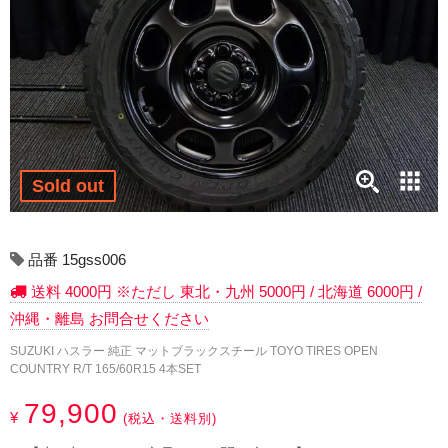
17インチ：冬タイヤホイール
18インチ：冬タイヤホイール
19インチ：冬タイヤホイール
20インチ：冬タイヤホイール
Sold out
夏タイヤホイール
12インチ：夏タイヤホイール
品番 15gss006
送料 4000円 ※ただし 東北・九州 5000円 / 北海道 6000円 /
13インチ：夏タイヤホイール
沖縄・離島 お問合せください
14インチ：夏タイヤホイール
SUZUKI ハスラー 純正 マットブラックスチール TOYO TIRES OPEN
COUNTRY R/T 165/60R15 4本SET
15インチ：夏タイヤホイール
79,900
¥
(税込・送料別)