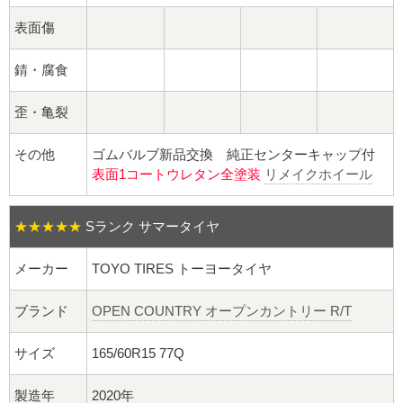
球面座ナット
表面傷
ロング球面ナット
錆・腐食
ショート球面ナット
歪・亀裂
貫通ナット
その他
ゴムバルブ新品交換 純正センターキャップ付
表面1コートウレタン全塗装
リメイクホイール
袋ナット
ロング袋ナット
★★★★★
Sランク サマータイヤ
メーカー
TOYO TIRES トーヨータイヤ
ショート袋ナット
ブランド
OPEN COUNTRY オープンカントリー R/T
スチール鉄ホイール
サイズ
165/60R15 77Q
持ち込み交換工賃
製造年
2020年