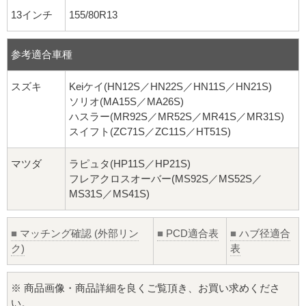
13インチ
155/80R13
参考適合車種
スズキ
Keiケイ(HN12S／HN22S／HN11S／HN21S)
ソリオ(MA15S／MA26S)
ハスラー(MR92S／MR52S／MR41S／MR31S)
スイフト(ZC71S／ZC11S／HT51S)
マツダ
ラピュタ(HP11S／HP21S)
フレアクロスオーバー(MS92S／MS52S／
MS31S／MS41S)
■
マッチング確認 (外部リン
■
PCD適合表
■
ハブ径適合
ク)
表
※ 商品画像・商品詳細を良くご覧頂き、お買い求めくださ
い。