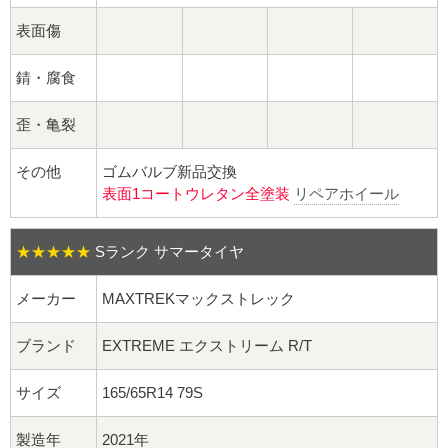
球面座ナット
表面傷
ロング球面ナット
錆・腐食
ショート球面ナット
歪・亀裂
貫通ナット
その他
ゴムバルブ新品交換
表面1コートウレタン全塗装
リペアホイール
袋ナット
ロング袋ナット
★★★★★
Sランク サマータイヤ
メーカー
MAXTREKマックストレック
ショート袋ナット
ブランド
EXTREME エクストリーム R/T
スチール鉄ホイール
サイズ
165/65R14 79S
持ち込み交換工賃
製造年
2021年