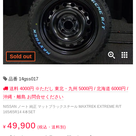
17インチ：冬タイヤホイール
18インチ：冬タイヤホイール
19インチ：冬タイヤホイール
20インチ：冬タイヤホイール
Sold out
夏タイヤホイール
12インチ：夏タイヤホイール
品番 14gss017
送料 4000円 ※ただし 東北・九州 5000円 / 北海道 6000円 /
13インチ：夏タイヤホイール
沖縄・離島 お問合せください
14インチ：夏タイヤホイール
NISSAN ノート 純正 マットブラックスチール MAXTREK EXTREME R/T
165/65R14 4本SET
15インチ：夏タイヤホイール
49,900
¥
(税込・送料別)