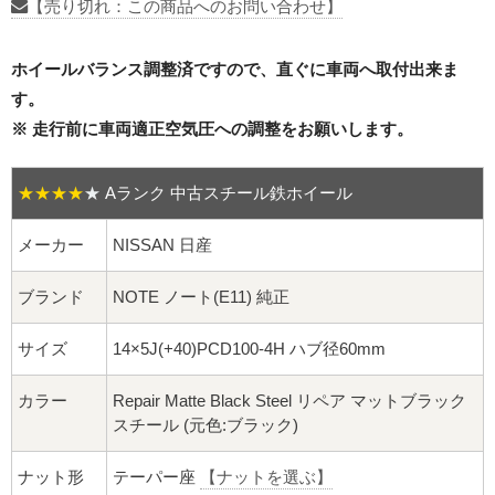
16インチ：夏タイヤホイール
【売り切れ：この商品へのお問い合わせ】
17インチ：夏タイヤホイール
ホイールバランス調整済ですので、直ぐに車両へ取付出来ま
す。
18インチ：夏タイヤホイール
※ 走行前に車両適正空気圧への調整をお願いします。
19インチ：夏タイヤホイール
★★★★
★
Aランク 中古スチール鉄ホイール
20インチ：夏タイヤホイール
メーカー
NISSAN 日産
ホイールナット
ブランド
NOTE ノート(E11) 純正
平面座ナット
サイズ
14×5J(+40)PCD100-4H ハブ径60mm
ロング平面ナット
カラー
Repair Matte Black Steel リペア マットブラック
スチール (元色:ブラック)
ショート平面ナット
ナット形
テーパー座
【ナットを選ぶ】