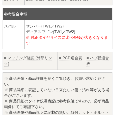
参考適合車種
スバル
サンバー(TW1／TW2)
ディアスワゴン(TW1／TW2)
※ 純正タイヤサイズに比べ外径が大きくなりま
す
■
マッチング確認 (外部リン
■
PCD適合表
■
ハブ径適合
ク)
表
※ 商品画像・商品詳細を良くご覧頂き、お買い求めくださ
い。
※ 商品詳細に表記していない目立たない傷・汚れ等がある場
合がございます。
※ 商品詳細のタイヤ残溝表記は参考数値ですので、必ず商品
画像にてご確認下さい。
※ 商品画像や商品説明に記載の無い、取付ナット・ボルト・