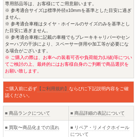
専用部品等は、お客様にてご用意願います。
※ 参考適合サイズは標準外径±10mmを基準とした目安に過ぎ
ません。
※ 参考適合車種はタイヤ・ホイールのサイズのみを基準とし
た目安に過ぎません。
※ 参考適合車種に記載の車種でもブレーキキャリパーやセン
ターハブの干渉により、スペーサー併用や加工等が必要にな
る場合がございます。
※ ご購入の際は、お車への装着可否や負荷能力(LI値)等につい
てご検討の上、最終的にはお客様自身のご判断で商品選択を
お願い致します。
ご購入前に必ず
【ご利用規約】
ならびに下記説明内容をご確
認ください。
■
商品ランクについて
■
商品詳細の表記について
■
買取〜商品化までの流れ
■
リペア・リメイクホイール
について