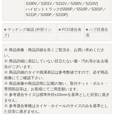
S330V／S201V／S211V／S200V／S210V)
ハイゼットトラック(S500P／S510P／S201P／
S211P／S200P／S210P)
■
マッチング確認 (外部リン
■
PCD適合表
■
ハブ径適合
ク)
表
※ 商品画像・商品詳細を良くご覧頂き、お買い求めくださ
い。
※ 商品詳細に表記していない目立たない傷・汚れ等がある場
合がございます。
※ 商品詳細のタイヤ残溝表記は参考数値ですので、必ず商品
画像にてご確認下さい。
※ 商品画像や商品説明に記載の無い、取付ナット・ボルト・
専用部品等は、お客様にてご用意願います。
※ 参考適合サイズは標準外径±10mmを基準とした目安に過ぎ
ません。
※ 参考適合車種はタイヤ・ホイールのサイズのみを基準とし
た目安に過ぎません。