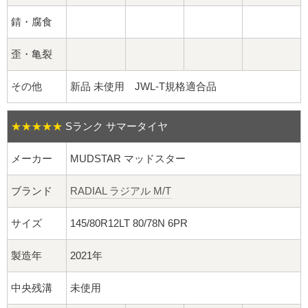
球面座ナット
錆・腐食
ロング球面ナット
歪・亀裂
ショート球面ナット
その他
新品 未使用 JWL-T規格適合品
貫通ナット
★★★★★
Sランク サマータイヤ
袋ナット
メーカー
MUDSTAR マッドスター
ロング袋ナット
ブランド
RADIAL ラジアル M/T
ショート袋ナット
サイズ
145/80R12LT 80/78N 6PR
スチール鉄ホイール
製造年
2021年
持ち込み交換工賃
中央残溝
未使用