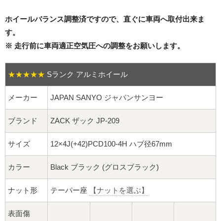
16インチ：夏タイヤホイール
ホイールバランス調整済ですので、直ぐに車両へ取付出来ま
17インチ：夏タイヤホイール
す。
※ 走行前に車両適正空気圧への調整をお願いします。
18インチ：夏タイヤホイール
★★★★★
Sランク アルミホイール
19インチ：夏タイヤホイール
メーカー
JAPAN SANYO ジャパンサンヨー
20インチ：夏タイヤホイール
ブランド
ZACK ザック JP-209
ホイールナット
サイズ
12×4J(+42)PCD100-4H ハブ径67mm
平面座ナット
カラー
Black ブラック (グロスブラック)
ロング平面ナット
ナット形
テーパー座
【ナットを選ぶ】
ショート平面ナット
表面傷