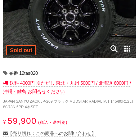
17インチ：冬タイヤホイール
18インチ：冬タイヤホイール
19インチ：冬タイヤホイール
20インチ：冬タイヤホイール
Sold out
夏タイヤホイール
品番 12tas020
12インチ：夏タイヤホイール
送料 4000円 ※ただし 東北・九州 5000円 / 北海道 6000円 /
沖縄・離島 お問合せください
13インチ：夏タイヤホイール
JAPAN SANYO ZACK JP-209 ブラック MUDSTAR RADIAL M/T 145/80R12LT
80/78N 6PR 4本SET
14インチ：夏タイヤホイール
59,900
¥
(税込・送料別)
15インチ：夏タイヤホイール
【売り切れ：この商品へのお問い合わせ】