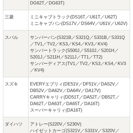
DG62T／DG63T)
三菱
ミニキャブトラック(DS16T／U61T／U62T)
ミニキャブバン(DS17V／DS64V／U61V／U62V)
スバル
サンバーバン(S321B／S321Q／S331B／S331Q
／TV1／TV2／KS3／KS4／KV3／KV4)
サンバートラック(S500J／S510J／S201H／
S201J／S211H／S211J／TT1／TT2)
サンバーディアス(TV1／TV2／KS3／KS4／KV3
／KV4)
スズキ
EVERYエブリィ(DE51V／DF51V／DA52V／
DB52V／DA62V／DA64V／DA17V)
CARRYキャリィ(DD51T／DA52T／DB52T／
DA62T／DA63T／DA65T／DA16T)
スーパーキャリィ(DA16T)
ダイハツ
アトレー(S220V／S230V)
ハイゼットカーゴ(S321V／S331V／S320V／