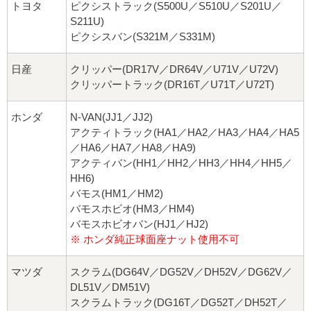
トヨタ
ピクシストラック(S500U／S510U／S201U／
S211U)
ピクシスバン(S321M／S331M)
日産
クリッパー(DR17V／DR64V／U71V／U72V)
クリッパートラック(DR16T／U71T／U72T)
ホンダ
N-VAN(JJ1／JJ2)
アクティトラック(HA1／HA2／HA3／HA4／HA5
／HA6／HA7／HA8／HA9)
アクティバン(HH1／HH2／HH3／HH4／HH5／
HH6)
バモス(HM1／HM2)
バモスホビオ(HM3／HM4)
バモスホビオバン(HJ1／HJ2)
※ ホンダ純正球面座ナット使用不可
マツダ
スクラム(DG64V／DG52V／DH52V／DG62V／
DL51V／DM51V)
スクラムトラック(DG16T／DG52T／DH52T／