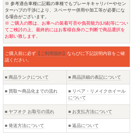
※ 参考適合車種に記載の車種でもブレーキキャリパーやセン
ターハブの干渉により、スペーサー併用や加工等が必要にな
る場合がございます。
※ ご購入の際は、お車への装着可否や負荷能力(LI値)等につい
てご検討の上、最終的にはお客様自身のご判断で商品選択を
お願い致します。
ご購入前に必ず
【ご利用規約】
ならびに下記説明内容をご確
認ください。
■
商品ランクについて
■
商品詳細の表記について
■
買取〜商品化までの流れ
■
リペア・リメイクホイール
について
■
ヤフオク お取引の流れ
■
お支払方法について
■
発送方法について
■
返品について