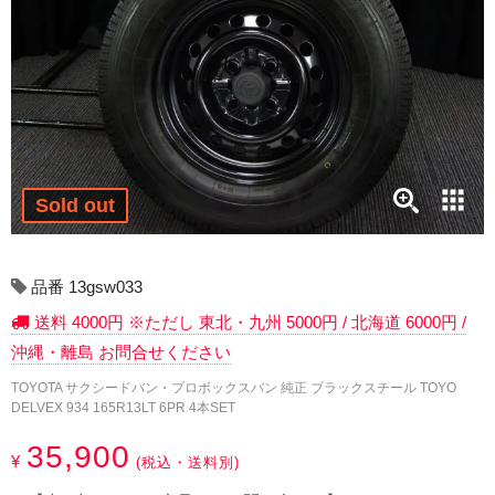
17インチ：冬タイヤホイール
18インチ：冬タイヤホイール
19インチ：冬タイヤホイール
20インチ：冬タイヤホイール
Sold out
夏タイヤホイール
12インチ：夏タイヤホイール
品番 13gsw033
送料 4000円 ※ただし 東北・九州 5000円 / 北海道 6000円 /
13インチ：夏タイヤホイール
沖縄・離島 お問合せください
14インチ：夏タイヤホイール
TOYOTA サクシードバン・プロボックスバン 純正 ブラックスチール TOYO
DELVEX 934 165R13LT 6PR 4本SET
15インチ：夏タイヤホイール
35,900
¥
(税込・送料別)