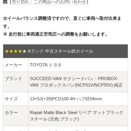
16インチ：夏タイヤホイール
【売り切れ：この商品へのお問い合わせ】
17インチ：夏タイヤホイール
ホイールバランス調整済ですので、直ぐに車両へ取付出来ま
す。
18インチ：夏タイヤホイール
※ 走行前に車両適正空気圧への調整をお願いします。
19インチ：夏タイヤホイール
★★★★
★
Aランク 中古スチール鉄ホイール
20インチ：夏タイヤホイール
メーカー
TOYOTA トヨタ
ホイールナット
ブランド
SUCCEED-VAN サクシードバン・PROBOX-
VAN プロボックスバン(NCP51V/NCP55V) 純正
平面座ナット
サイズ
13×5J(+39)PCD100-4H ハブ径54mm
ロング平面ナット
カラー
Repair Matte Black Steel リペア マットブラック
ショート平面ナット
スチール (元色:ブラック)