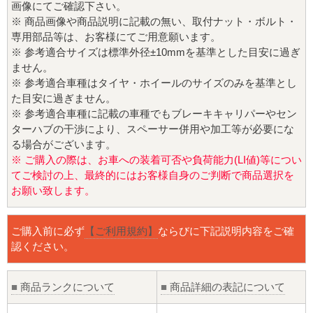
画像にてご確認下さい。
※ 商品画像や商品説明に記載の無い、取付ナット・ボルト・
専用部品等は、お客様にてご用意願います。
※ 参考適合サイズは標準外径±10mmを基準とした目安に過ぎ
ません。
※ 参考適合車種はタイヤ・ホイールのサイズのみを基準とし
た目安に過ぎません。
※ 参考適合車種に記載の車種でもブレーキキャリパーやセン
ターハブの干渉により、スペーサー併用や加工等が必要にな
る場合がございます。
※ ご購入の際は、お車への装着可否や負荷能力(LI値)等につい
てご検討の上、最終的にはお客様自身のご判断で商品選択を
お願い致します。
ご購入前に必ず
【ご利用規約】
ならびに下記説明内容をご確
認ください。
■
商品ランクについて
■
商品詳細の表記について