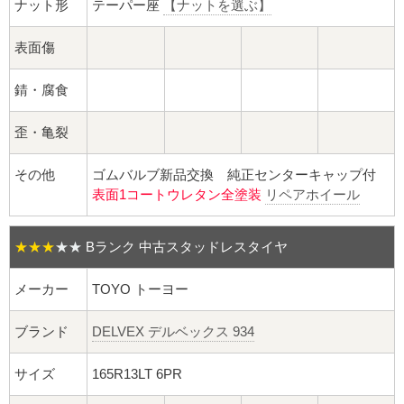
球面座ナット
ナット形
テーパー座
【ナットを選ぶ】
ロング球面ナット
表面傷
錆・腐食
ショート球面ナット
歪・亀裂
貫通ナット
その他
ゴムバルブ新品交換 純正センターキャップ付
袋ナット
表面1コートウレタン全塗装
リペアホイール
ロング袋ナット
★★★
★★
Bランク 中古スタッドレスタイヤ
ショート袋ナット
メーカー
TOYO トーヨー
スチール鉄ホイール
ブランド
DELVEX デルベックス 934
持ち込み交換工賃
サイズ
165R13LT 6PR