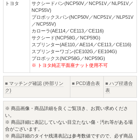
トヨタ
サクシードバン(NCP50V／NCP51V／NLP51V／
NCP55V)
プロボックスバン(NCP50V／NCP51V／NLP51V
／NCP55V)
カローラ(AE114／CE113／CE116)
サクシード(NCP58G／NCP59G)
スプリンター(AE110／AE114／CE113／CE116)
スプリンターワゴン(CE102G／EE104G)
プロボックス(NCP58G／NCP59G)
※ トヨタ純正平面座ナット使用不可
■
マッチング確認 (外部リン
■
PCD適合表
■
ハブ径適合
ク)
表
※ 商品画像・商品詳細を良くご覧頂き、お買い求めくださ
い。
※ 商品詳細に表記していない目立たない傷・汚れ等がある場
合がございます。
※ 商品詳細のタイヤ残溝表記は参考数値ですので、必ず商品